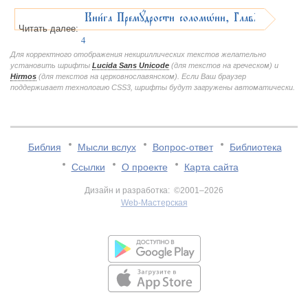
Кни1га Премyдрости соломHни, ГлавA
Читать далее:
4
Для корректного отображения некириллических текстов желательно
установить шрифты
Lucida Sans Unicode
(для текстов на греческом) и
Hirmos
(для текстов на церковнославянском). Если Ваш браузер
поддерживает технологию CSS3, шрифты будут загружены автоматически.
Библия
Мысли вслух
Вопрос-ответ
Библиотека
Ссылки
О проекте
Карта сайта
Дизайн и разработка: ©2001–2026
Web-Мастерская
v:2.0.3.107