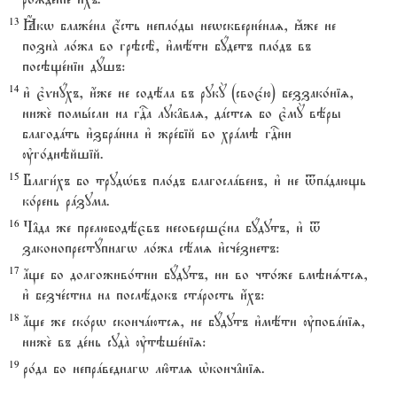
13
Ћкw блаже1на є4сть непло1ды неwскверне1наz, ћже не
познA ло1жа во грэсЁ, и3мёти бyдетъ пло1дъ въ
посэще1ніи дyшъ:
14
и3 є3vнyхъ, и4же не содёла въ рукY (своє1ю) беззако1ніz,
ниже2 помы1сли на гDа лук†ваz, дaстсz бо є3мY вёры
благодaть и3збрaнна и3 жре1бій во хрaмэ гDни
ўго1днэйшій.
15
Благи1хъ бо трудHвъ пло1дъ благослaвенъ, и3 не tпaдающь
ко1рень рaзума.
16
Ч†да же прелюбодёєвъ несовершє1на бyдутъ, и3 t
законопрестyпнагw ло1жа сёмz и3сче1знетъ:
17
ѓще бо долгоживо1тни бyдутъ, ни во что1же вмэнsтсz,
и3 безче1стна на послёдокъ стaрость и4хъ:
18
ѓще же ско1рw скончaютсz, не бyдутъ и3мёти ўповaніz,
ниже2 въ де1нь судA ўтэше1ніz:
19
ро1да бо непрaведнагw лю6таz њконч†ніz.