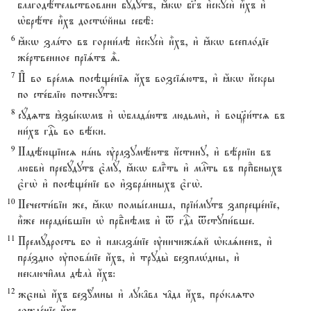
благодётельствовани бyдутъ, ћкw бг7ъ и3скуси2 и5хъ и3
њбрёте и5хъ достHйны себЁ:
6
ћкw злaто въ горни1лэ и3скуси2 и5хъ, и3 ћкw всепло1діе
же1ртвенное пріsтъ |.
7
И# во вре1мz посэще1ніz и4хъ возсіsютъ, и3 ћкw и4скры
по сте1блію потекyтъ:
8
сyдzтъ kзы1кwмъ и3 њбладaютъ людьми2, и3 воцRи1тсz въ
ни1хъ гDь во вёки.
9
Надёющіисz нaнь ўразумёютъ и4стину, и3 вёрніи въ
любви2 пребyдутъ є3мY, ћкw блгdть и3 млcть въ прпdбныхъ
є3гw2 и3 посэще1ніе во и3збрaнныхъ є3гw2.
10
Нечести1віи же, ћкw помы1слиша, пріи1мутъ запреще1ніе,
и5же неради1вшіи њ првdнэмъ и3 t гDа tступи1вше.
11
Премyдрость бо и3 наказaніе ўничижazй њкаsненъ, и3
прaздно ўповaніе и4хъ, и3 труды2 безплHдны, и3
неключи6ма дэлA и4хъ:
12
жєны2 и4хъ без{мны и3 лук†ва ч†да и4хъ, про1клzто
рожде1ніе и4хъ.