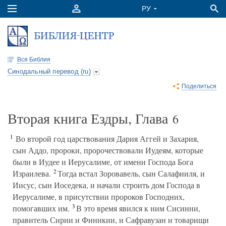
Вся Библия
Синодальный перевод (ru)
Поделиться
Вторая книга Ездры, Глава
6
1
Во второй год царствования Дария Аггей и Захария,
сын Аддо, пророки, пророчествовали Иудеям, которые
были в Иудее и Иерусалиме, от имени Господа Бога
2
Израилева.
Тогда встал Зоровавель, сын Салафииля, и
Иисус, сын Иоседека, и начали строить дом Господа в
Иерусалиме, в присутствии пророков Господних,
3
помогавших им.
В это время явился к ним Сисинни,
правитель Сирии и Финикии, и Сафравузан и товарищи