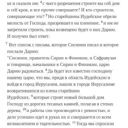
4
их
и сказали им:
с чьего разрешения строите вы сей дом
и сей кров, и все прочее совершаете? И кто строители,
5
совершающие это?
Но старейшины Иудейские обрели
6
милость от Господа, призревшего на пленение,
и им не
запретили строить, пока возвещено будет о них Дарию.
И получен был ответ.
7
Вот список с письма, которое Сисинни писал и которое
послали Дарию:
"Сисинни, правитель Сирии и Финикии, и Сафравузан
и товарищи, начальники в Сирии и Финикии, царю
8
Дарию радоваться.
Да будет все известно господину
нашему царю, что мы, придя в область Иудейскую и
войдя в город Иерусалим, нашли в городе Иерусалиме
возвратившихся из плена старейшин
9
Иудейских,
которые строят новый большой дом
Господу из дорогих тесаных камней, полагая в стенах
10
дерева;
и работы сии производятся с ревностью, и
дело успешно идет в руках их и совершается со всем
11
великолепием и тщательностью.
Тогда мы спросили