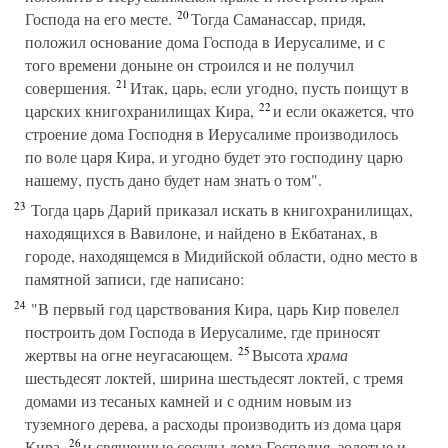
20
Господа на его месте.
Тогда Саманассар, придя,
положил основание дома Господа в Иерусалиме, и с
того времени доныне он строился и не получил
21
совершения.
Итак, царь, если угодно, пусть поищут в
22
царских книгохранилищах Кира,
и если окажется, что
строение дома Господня в Иерусалиме производилось
по воле царя Кира, и угодно будет это господину царю
нашему, пусть дано будет нам знать о том".
23
Тогда царь Дарий приказал искать в книгохранилищах,
находящихся в Вавилоне, и найдено в Екбатанах, в
городе, находящемся в Мидийской области, одно место в
памятной записи, где написано:
24
"В первый год царствования Кира, царь Кир повелел
построить дом Господа в Иерусалиме, где приносят
25
жертвы на огне неугасающем.
Высота
храма
шестьдесят локтей, ширина шестьдесят локтей, с тремя
домами из тесаных камней и с одним новым из
туземного дерева, а расходы производить из дома царя
26
Кира,
и священные сосуды дома Господня, золотые и