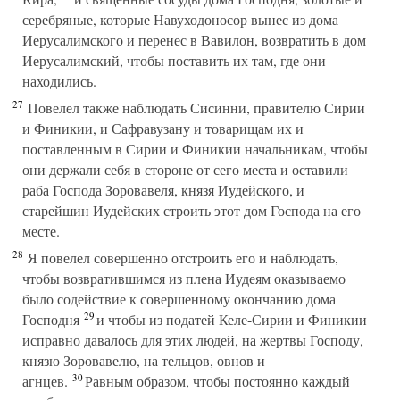
серебряные, которые Навуходоносор вынес из дома
Иерусалимского и перенес в Вавилон, возвратить в дом
Иерусалимский, чтобы поставить их там, где они
находились.
27
Повелел также наблюдать Сисинни, правителю Сирии
и Финикии, и Сафравузану и товарищам их и
поставленным в Сирии и Финикии начальникам, чтобы
они держали себя в стороне от сего места и оставили
раба Господа Зоровавеля, князя Иудейского, и
старейшин Иудейских строить этот дом Господа на его
месте.
28
Я повелел совершенно отстроить его и наблюдать,
чтобы возвратившимся из плена Иудеям оказываемо
было содействие к совершенному окончанию дома
29
Господня
и чтобы из податей Келе-Сирии и Финикии
исправно давалось для этих людей, на жертвы Господу,
князю Зоровавелю, на тельцов, овнов и
30
агнцев.
Равным образом, чтобы постоянно каждый