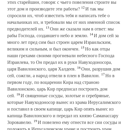
этих старейшин, говоря: с чьего повеления строите вы
12
этот дом и производите эти работы?
И так мы
спросили их, чтоб известить тебя и написать тебе о
начальниках их, и требовали мы от них именной список
13
предводителей их.
Они же сказали нам в ответ: мы
14
рабы Господа, создавшего небо и землю.
И дом сей за
много лет пред сим был строен царем Израильским,
15
великим и сильным, и был окончен.
Но как отцы
наши грехами своими прогневали небесного Господа
Израилева, то Он предал их в руки Навуходоносора,
16
царя Вавилонского, царя Халдеев.
Они, разрушив дом
17
сей, сожгли, а народ отвели в плен в Вавилон.
Но в
первом году, по воцарении Кира над страною
Вавилонскою, царь Кир предписал построить дом
18
сей.
И священные сосуды, золотые и серебряные,
которые Навуходоносор вынес из храма Иерусалимского
и поставил в своем капище, царь Кир опять вынес из
капища Вавилонского и передал их князю Саманассару
19
Зоровавелю.
И повелено ему отнести все сии сосуды и
положить в Иерусалимском храме и построить храм