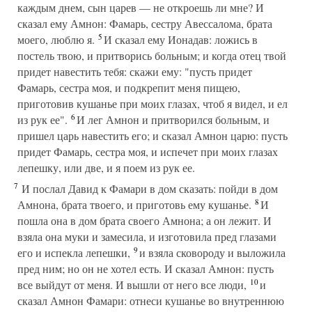
каждым днем, сын царев — не откроешь ли мне? И
сказал ему Амнон: Фамарь, сестру Авессалома, брата
5
моего, люблю я.
И сказал ему Ионадав: ложись в
постель твою, и притворись больным; и когда отец твой
придет навестить тебя: скажи ему: "пусть придет
Фамарь, сестра моя, и подкрепит меня пищею,
приготовив кушанье при моих глазах, чтоб я видел, и ел
6
из рук ее".
И лег Амнон и притворился больным, и
пришел царь навестить его; и сказал Амнон царю: пусть
придет Фамарь, сестра моя, и испечет при моих глазах
лепешку, или две, и я поем из рук ее.
7
И послал Давид к Фамари в дом сказать: пойди в дом
8
Амнона, брата твоего, и приготовь ему кушанье.
И
пошла она в дом брата своего Амнона; а он лежит. И
взяла она муки и замесила, и изготовила пред глазами
9
его и испекла лепешки,
и взяла сковороду и выложила
пред ним; но он не хотел есть. И сказал Амнон: пусть
10
все выйдут от меня. И вышли от него все люди,
и
сказал Амнон Фамари: отнеси кушанье во внутреннюю