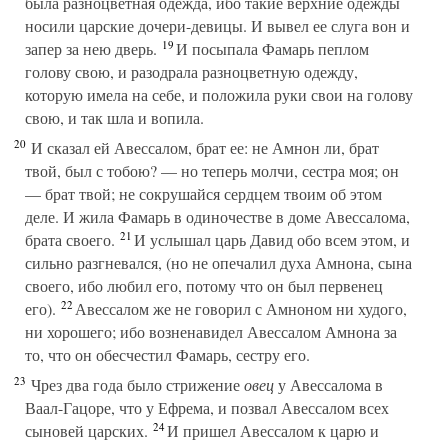
была разноцветная одежда, ибо такие верхние одежды
носили царские дочери-девицы. И вывел ее слуга вон и
19
запер за нею дверь.
И посыпала Фамарь пеплом
голову свою, и разодрала разноцветную одежду,
которую имела на себе, и положила руки свои на голову
свою, и так шла и вопила.
20
И сказал ей Авессалом, брат ее: не Амнон ли, брат
твой, был с тобою? — но теперь молчи, сестра моя; он
— брат твой; не сокрушайся сердцем твоим об этом
деле. И жила Фамарь в одиночестве в доме Авессалома,
21
брата своего.
И услышал царь Давид обо всем этом, и
сильно разгневался, (но не опечалил духа Амнона, сына
своего, ибо любил его, потому что он был первенец
22
его).
Авессалом же не говорил с Амноном ни худого,
ни хорошего; ибо возненавидел Авессалом Амнона за
то, что он обесчестил Фамарь, сестру его.
23
Чрез два года было стрижение
овец
у Авессалома в
Ваал-Гацоре, что у Ефрема, и позвал Авессалом всех
24
сыновей царских.
И пришел Авессалом к царю и