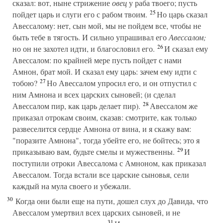
сказал: вот, ныне стрижение
овец
у раба твоего; пусть
25
пойдет царь и слуги его с рабом твоим.
Но царь сказал
Авессалому: нет, сын мой, мы не пойдем все, чтобы не
быть тебе в тягость. И сильно упрашивал его
Авессалом;
26
но он не захотел идти, и благословил его.
И сказал ему
Авессалом: по крайней мере пусть пойдет с нами
Амнон, брат мой. И сказал ему царь: зачем ему идти с
27
тобою?
Но Авессалом упросил его, и он отпустил с
ним Амнона и всех царских сыновей; (и сделал
28
Авессалом пир, как царь делает пир).
Авессалом же
приказал отрокам своим, сказав: смотрите, как только
развеселится сердце Амнона от вина, и я скажу вам:
"поразите Амнона", тогда убейте его, не бойтесь; это я
29
приказываю вам, будьте смелы и мужественны.
И
поступили отроки Авессалома с Амноном, как приказал
Авессалом. Тогда встали все царские сыновья, сели
каждый на мула своего и убежали.
30
Когда они были еще на пути, дошел слух до Давида, что
Авессалом умертвил всех царских сыновей, и не
31