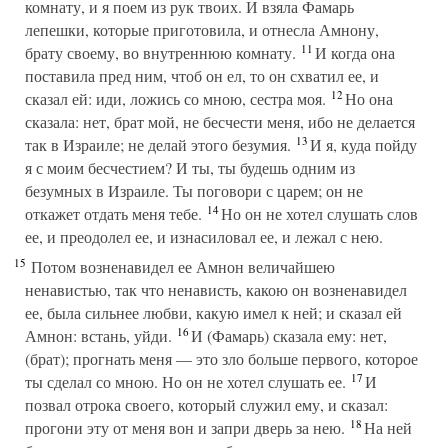
комнату, и я поем из рук твоих. И взяла Фамарь
лепешки, которые приготовила, и отнесла Амнону,
11
брату своему, во внутреннюю комнату.
И когда она
поставила пред ним, чтоб он ел, то он схватил ее, и
12
сказал ей: иди, ложись со мною, сестра моя.
Но она
сказала: нет, брат мой, не бесчести меня, ибо не делается
13
так в Израиле; не делай этого безумия.
И я, куда пойду
я с моим бесчестием? И ты, ты будешь одним из
безумных в Израиле. Ты поговори с царем; он не
14
откажет отдать меня тебе.
Но он не хотел слушать слов
ее, и преодолел ее, и изнасиловал ее, и лежал с нею.
15
Потом возненавидел ее Амнон величайшею
ненавистью, так что ненависть, какою он возненавидел
ее, была сильнее любви, какую имел к ней; и сказал ей
16
Амнон: встань, уйди.
И (Фамарь) сказала ему: нет,
(брат); прогнать меня — это зло больше первого, которое
17
ты сделал со мною. Но он не хотел слушать ее.
И
позвал отрока своего, который служил ему, и сказал:
18
прогони эту от меня вон и запри дверь за нею.
На ней