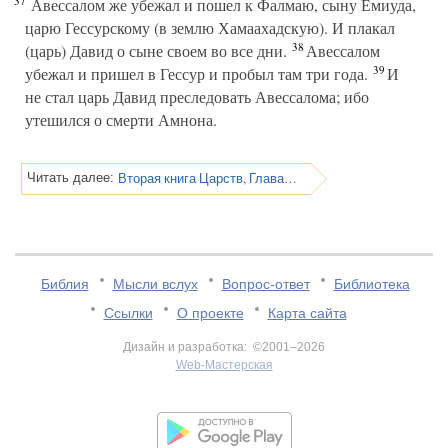
37
Авессалом же убежал и пошел к Фалмаю, сыну Емиуда,
царю Гессурскому (в землю Хамаахадскую). И плакал
38
(царь) Давид о сыне своем во все дни.
Авессалом
39
убежал и пришел в Гессур и пробыл там три года.
И
не стал царь Давид преследовать Авессалома; ибо
утешился о смерти Амнона.
Вторая книга Царств, Глава 14
Читать далее:
Библия
Мысли вслух
Вопрос-ответ
Библиотека
Ссылки
О проекте
Карта сайта
Дизайн и разработка: ©2001–2026
Web-Мастерская
v:2.0.3.107