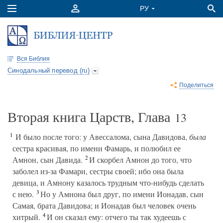
Вся Библия
Синодальный перевод (ru)
Поделиться
Вторая книга Царств, Глава
13
1
И было после того: у Авессалома, сына Давидова,
была
сестра красивая, по имени Фамарь, и полюбил ее
2
Амнон, сын Давида.
И скорбел Амнон до того, что
заболел из-за Фамари, сестры своей; ибо она была
девица, и Амнону казалось трудным что-нибудь сделать
3
с нею.
Но у Амнона был друг, по имени Ионадав, сын
Самая, брата Давидова; и Ионадав был человек очень
4
хитрый.
И он сказал ему: отчего ты так худеешь с