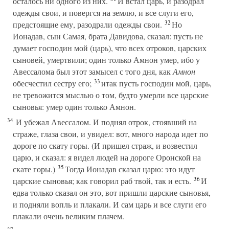
осталось ни одного из них.
И встал царь, и разодрал
одежды свои, и повергся на землю, и все слуги его,
32
предстоящие ему, разодрали одежды свои.
Но
Ионадав, сын Самая, брата Давидова, сказал: пусть не
думает господин мой (царь), что всех отроков, царских
сыновей, умертвили; один только Амнон умер, ибо у
Авессалома был этот замысел с того дня, как
Амнон
33
обесчестил сестру его;
итак пусть господин мой, царь,
не тревожится мыслью о том, будто умерли все царские
сыновья: умер один только Амнон.
34
И убежал Авессалом. И поднял отрок, стоявший на
страже, глаза свои, и увидел: вот, много народа идет по
дороге по скату горы. (И пришел страж, и возвестил
царю, и сказал: я видел людей на дороге Оронской на
35
скате горы.)
Тогда Ионадав сказал царю: это идут
36
царские сыновья; как говорил раб твой, так и есть.
И
едва только сказал он это, вот пришли царские сыновья,
и подняли вопль и плакали. И сам царь и все слуги его
плакали очень великим плачем.