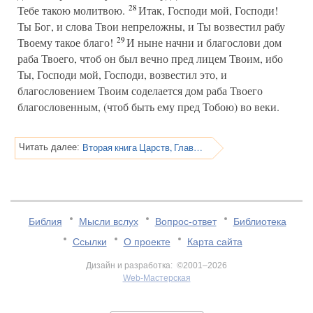
28
Тебе такою молитвою.
Итак, Господи мой, Господи!
Ты Бог, и слова Твои непреложны, и Ты возвестил рабу
29
Твоему такое благо!
И ныне начни и благослови дом
раба Твоего, чтоб он был вечно пред лицем Твоим, ибо
Ты, Господи мой, Господи, возвестил это, и
благословением Твоим соделается дом раба Твоего
благословенным, (чтоб быть ему пред Тобою) во веки.
Вторая книга Царств, Глава 8
Читать далее:
Библия
Мысли вслух
Вопрос-ответ
Библиотека
Ссылки
О проекте
Карта сайта
Дизайн и разработка: ©2001–2026
Web-Мастерская
v:2.0.3.107