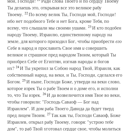
мой, Господи!
Ради слова Твоего и по сердцу Твоему
Ты делаешь это, открывая все это великое рабу
22
Твоему.
По всему велик Ты, Господи мой, Господи!
ибо нет подобного Тебе и нет Бога, кроме Тебя, по
23
всему, что слышали мы своими ушами.
И кто подобен
народу Твоему, Израилю, единственному народу на
земле, для которого приходил Бог, чтобы приобрести
его
Себе в народ и прославить Свое имя
и
совершить
великое и страшное пред народом Твоим, который Ты
приобрел Себе от Египтян, изгнав народы и богов
24
их?
И Ты укрепил за Собою народ Твой, Израиля, как
собственный народ, на веки, и Ты, Господи, сделался его
25
Богом.
И ныне, Господи Боже, утверди на веки слово,
которое изрек Ты о рабе Твоем и о доме его, и исполни
26
то, что Ты изрек.
И да возвеличится имя Твое во веки,
чтобы говорили: "Господь Саваоф — Бог над
Израилем". И дом раба Твоего Давида да будет тверд
27
пред лицем Твоим.
Так как ты, Господи Саваоф, Боже
Израилев, открыл рабу Твоему, говоря: "устрою тебе
дом", то раб Твой уготовал сердце свое, чтобы молиться