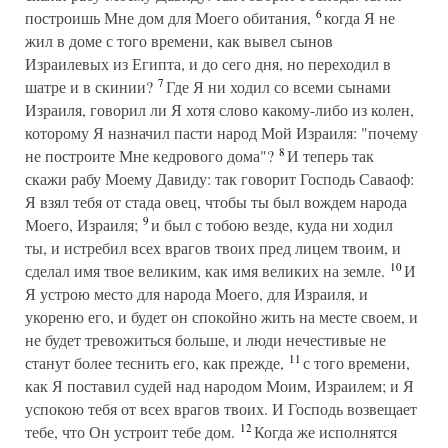
6
построишь Мне дом для Моего обитания,
когда Я не
жил в доме с того времени, как вывел сынов
Израилевых из Египта, и до сего дня, но переходил в
7
шатре и в скинии?
Где Я ни ходил со всеми сынами
Израиля, говорил ли Я хотя слово какому-либо из колен,
которому Я назначил пасти народ Мой Израиля: "почему
8
не построите Мне кедрового дома"?
И теперь так
скажи рабу Моему Давиду: так говорит Господь Саваоф:
Я взял тебя от стада овец, чтобы ты был вождем народа
9
Моего, Израиля;
и был с тобою везде, куда ни ходил
ты, и истребил всех врагов твоих пред лицем твоим, и
10
сделал имя твое великим, как имя великих на земле.
И
Я устрою место для народа Моего, для Израиля, и
укореню его, и будет он спокойно жить на месте своем, и
не будет тревожиться больше, и люди нечестивые не
11
станут более теснить его, как прежде,
с того времени,
как Я поставил судей над народом Моим, Израилем; и Я
успокою тебя от всех врагов твоих. И Господь возвещает
12
тебе, что Он устроит тебе дом.
Когда же исполнятся