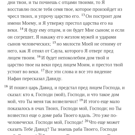
дни твои, и ты почиешь с отцами твоими, то Я
восставлю после тебя семя твое, которое произойдет из
13
чресл твоих, и упрочу царство его.
Он построит дом
имени Моему, и Я утвержу престол царства его на
14
веки.
Я буду ему отцом, и он будет Мне сыном; и если
он согрешит, Я накажу его жезлом мужей и ударами
15
сынов человеческих;
но милости Моей не отниму от
него, как Я отнял от Саула, которого Я отверг пред
16
лицем твоим.
И будет непоколебим дом твой и
царство твое на веки пред лицем Моим, и престол твой
17
устоит во веки.
Все эти слова и все это видение
Нафан пересказал Давиду.
18
И пошел царь Давид, и предстал пред лицем Господа, и
сказал: кто я, Господи (мой), Господи, и что такое дом
19
мой, что Ты меня так возвеличил!
И этого еще мало
показалось в очах Твоих, Господи мой, Господи; но Ты
возвестил еще о доме раба Твоего вдаль. Это уже по-
20
человечески. Господи мой, Господи!
Что еще может
сказать Тебе Давид? Ты знаешь раба Твоего, Господи
21