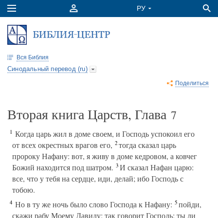
Вся Библия
Синодальный перевод (ru)
Поделиться
Вторая книга Царств, Глава
7
1
Когда царь жил в доме своем, и Господь успокоил его
2
от всех окрестных врагов его,
тогда сказал царь
пророку Нафану: вот, я живу в доме кедровом, а ковчег
3
Божий находится под шатром.
И сказал Нафан царю:
все, что у тебя на сердце, иди, делай; ибо Господь с
тобою.
4
5
Но в ту же ночь было слово Господа к Нафану:
пойди,
скажи рабу Моему Давиду: так говорит Господь: ты ли