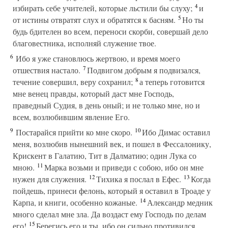
4
избирать себе учителей, которые льстили бы слуху;
и
5
от истины отвратят слух и обратятся к басням.
Но ты
будь бдителен во всем, переноси скорби, совершай дело
благовестника, исполняй служение твое.
6
Ибо я уже становлюсь жертвою, и время моего
7
отшествия настало.
Подвигом добрым я подвизался,
8
течение совершил, веру сохранил;
а теперь готовится
мне венец правды, который даст мне Господь,
праведный Судия, в день оный; и не только мне, но и
всем, возлюбившим явление Его.
9
10
Постарайся прийти ко мне скоро.
Ибо Димас оставил
меня, возлюбив нынешний век, и пошел в Фессалонику,
Крискент в Галатию, Тит в Далматию; один Лука со
11
мною.
Марка возьми и приведи с собою, ибо он мне
12
13
нужен для служения.
Тихика я послал в Ефес.
Когда
пойдешь, принеси фелонь, который я оставил в Троаде у
14
Карпа, и книги, особенно кожаные.
Александр медник
много сделал мне зла. Да воздаст ему Господь по делам
15
его!
Берегись его и ты, ибо он сильно противился