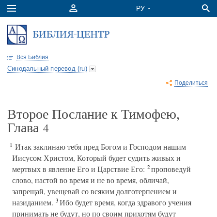
Вся Библия
Синодальный перевод (ru)
Поделиться
Второе Послание к Тимофею,
Глава
4
1
Итак заклинаю тебя пред Богом и Господом нашим
Иисусом Христом, Который будет судить живых и
2
мертвых в явление Его и Царствие Его:
проповедуй
слово, настой во время и не во время, обличай,
запрещай, увещевай со всяким долготерпением и
3
назиданием.
Ибо будет время, когда здравого учения
принимать не будут, но по своим прихотям будут