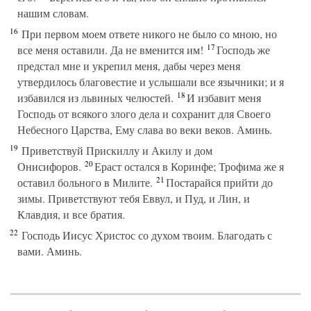
нашим словам.
16
При первом моем ответе никого не было со мною, но
17
все меня оставили. Да не вменится им!
Господь же
предстал мне и укрепил меня, дабы через меня
утвердилось благовестие и услышали все язычники; и я
18
избавился из львиных челюстей.
И избавит меня
Господь от всякого злого дела и сохранит для Своего
Небесного Царства, Ему слава во веки веков. Аминь.
19
Приветствуй Прискиллу и Акилу и дом
20
Онисифоров.
Ераст остался в Коринфе; Трофима же я
21
оставил больного в Милите.
Постарайся прийти до
зимы. Приветствуют тебя Еввул, и Пуд, и Лин, и
Клавдия, и все братия.
22
Господь Иисус Христос со духом твоим. Благодать с
вами. Аминь.