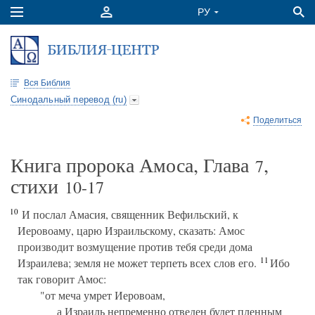
Вся Библия
Синодальный перевод (ru)
Поделиться
Книга пророка Амоса, Глава
,
7
стихи
10-17
10
И послал Амасия, священник Вефильский, к
Иеровоаму, царю Израильскому, сказать: Амос
производит возмущение против тебя среди дома
11
Израилева; земля не может терпеть всех слов его.
Ибо
так говорит Амос:
"от меча умрет Иеровоам,
а Израиль непременно отведен будет пленным