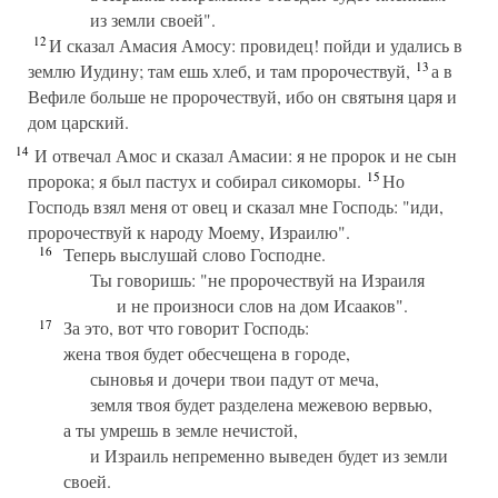
из земли своей".
12
И сказал Амасия Амосу: провидец! пойди и удались в
13
землю Иудину; там ешь хлеб, и там пророчествуй,
а в
Вефиле больше не пророчествуй, ибо он святыня царя и
дом царский.
14
И отвечал Амос и сказал Амасии: я не пророк и не сын
15
пророка; я был пастух и собирал сикоморы.
Но
Господь взял меня от овец и сказал мне Господь: "иди,
пророчествуй к народу Моему, Израилю".
16
Теперь выслушай слово Господне.
Ты говоришь: "не пророчествуй на Израиля
и не произноси слов на дом Исааков".
17
За это, вот что говорит Господь:
жена твоя будет обесчещена в городе,
сыновья и дочери твои падут от меча,
земля твоя будет разделена межевою вервью,
а ты умрешь в земле нечистой,
и Израиль непременно выведен будет из земли
своей.