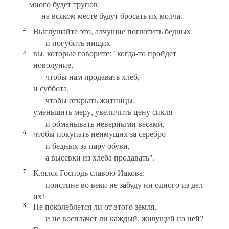
много будет трупов,
на всяком месте будут бросать их молча.
4
Выслушайте это, алчущие поглотить бедных
и погубить нищих —
5
вы, которые говорите: "когда-то пройдет
новолуние,
чтобы нам продавать хлеб,
и суббота,
чтобы открыть житницы,
уменьшить меру, увеличить цену сикля
и обманывать неверными весами,
6
чтобы покупать неимущих за серебро
и бедных за пару обуви,
а высевки из хлеба продавать".
7
Клялся Господь славою Иакова:
поистине во веки не забуду ни одного из дел
их!
8
Не поколеблется ли от этого земля,
и не восплачет ли каждый, живущий на ней?