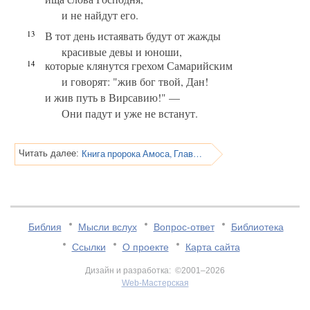
и не найдут его.
13
В тот день истаявать будут от жажды
красивые девы и юноши,
14
которые клянутся грехом Самарийским
и говорят: "жив бог твой, Дан!
и жив путь в Вирсавию!" —
Они падут и уже не встанут.
Книга пророка Амоса, Глава 9
Читать далее:
Библия
Мысли вслух
Вопрос-ответ
Библиотека
Ссылки
О проекте
Карта сайта
Дизайн и разработка: ©2001–2026
Web-Мастерская
v:2.0.3.107