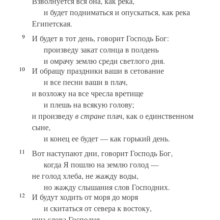
Взволнуется вся она, как река,
и будет подниматься и опускаться, как река
Египетская.
9
И будет в тот день, говорит Господь Бог:
произведу закат солнца в полдень
и омрачу землю среди светлого дня.
10
И обращу праздники ваши в сетование
и все песни ваши в плач,
и возложу на все чресла вретище
и плешь на всякую голову;
и произведу
в стране
плач, как о единственном
сыне,
и конец ее будет — как горький день.
11
Вот наступают дни, говорит Господь Бог,
когда Я пошлю на землю голод —
не голод хлеба, не жажду воды,
но жажду слышания слов Господних.
12
И будут ходить от моря до моря
и скитаться от севера к востоку,
ища слова Господня,