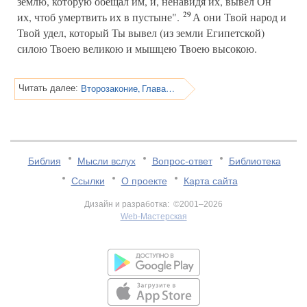
землю, которую обещал им, и, ненавидя их, вывел Он
29
их, чтоб умертвить их в пустыне".
А они Твой народ и
Твой удел, который Ты вывел (из земли Египетской)
силою Твоею великою и мышцею Твоею высокою.
Второзаконие, Глава 10
Читать далее:
Библия
Мысли вслух
Вопрос-ответ
Библиотека
Ссылки
О проекте
Карта сайта
Дизайн и разработка: ©2001–2026
Web-Мастерская
v:2.0.3.107