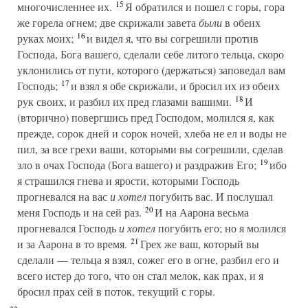
15
многочисленнее их.
Я обратился и пошел с горы, гора
же горела огнем; две скрижали завета
были
в обеих
16
руках моих;
и видел я, что вы согрешили против
Господа, Бога вашего, сделали себе литого тельца, скоро
уклонились от пути, которого (держаться) заповедал вам
17
Господь;
и взял я обе скрижали, и бросил их из обеих
18
рук своих, и разбил их пред глазами вашими.
И
(вторично) повергшись пред Господом, молился я, как
прежде, сорок дней и сорок ночей, хлеба не ел и воды не
пил, за все грехи ваши, которыми вы согрешили, сделав
19
зло в очах Господа (Бога вашего) и раздражив Его;
ибо
я страшился гнева и ярости, которыми Господь
прогневался на вас
и хотел
погубить вас. И послушал
20
меня Господь и на сей раз.
И на Аарона весьма
прогневался Господь
и хотел
погубить его; но я молился
21
и за Аарона в то время.
Грех же ваш, который вы
сделали — тельца я взял, сожег его в огне, разбил его и
всего истер до того, что он стал мелок, как прах, и я
бросил прах сей в поток, текущий с горы.