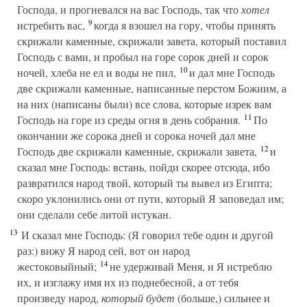
Господа, и прогневался на вас Господь, так что
хотел
9
истребить вас,
когда я взошел на гору, чтобы принять
скрижали каменные, скрижали завета, который поставил
Господь с вами, и пробыл на горе сорок дней и сорок
10
ночей, хлеба не ел и воды не пил,
и дал мне Господь
две скрижали каменные, написанные перстом Божиим, а
на них (написаны были) все слова, которые изрек вам
11
Господь на горе из среды огня в день собрания.
По
окончании же сорока дней и сорока ночей дал мне
12
Господь две скрижали каменные, скрижали завета,
и
сказал мне Господь: встань, пойди скорее отсюда, ибо
развратился народ твой, который ты вывел из Египта;
скоро уклонились они от пути, который Я заповедал им;
они сделали себе литой истукан.
13
И сказал мне Господь: (Я говорил тебе один и другой
раз:) вижу Я народ сей, вот он народ
14
жестоковыйный;
не удерживай Меня, и Я истреблю
их, и изглажу имя их из поднебесной, а от тебя
произведу народ,
который будет
(больше,) сильнее и