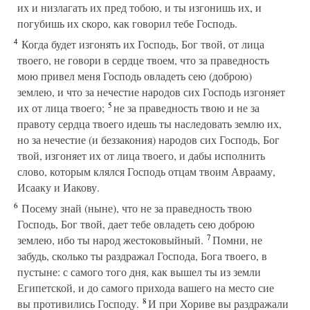
их и низлагать их пред тобою, и ты изгонишь их, и
погубишь их скоро, как говорил тебе Господь.
4
Когда будет изгонять их Господь, Бог твой, от лица
твоего, не говори в сердце твоем, что за праведность
мою привел меня Господь овладеть сею (доброю)
землею, и что за нечестие народов сих Господь изгоняет
5
их от лица твоего;
не за праведность твою и не за
правоту сердца твоего идешь ты наследовать землю их,
но за нечестие (и беззакония) народов сих Господь, Бог
твой, изгоняет их от лица твоего, и дабы исполнить
слово, которым клялся Господь отцам твоим Аврааму,
Исааку и Иакову.
6
Посему знай (ныне), что не за праведность твою
Господь, Бог твой, дает тебе овладеть сею доброю
7
землею, ибо ты народ жестоковыйный.
Помни, не
забудь, сколько ты раздражал Господа, Бога твоего, в
пустыне: с самого того дня, как вышел ты из земли
Египетской, и до самого прихода вашего на место сие
8
вы противились Господу.
И при Хориве вы раздражали