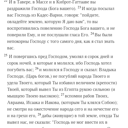
22
И в Тавере, в Массе и в Киброт-Гаттааве вы
23
раздражили Господа (Бога вашего).
И когда посылал
вас Господь из Кадес-Варни, говоря: "пойдите,
овладейте землею, которую Я даю вам", то вы
воспротивились повелению Господа Бога вашего, и не
24
поверили Ему, и не послушали гласа Его.
Вы были
непокорны Господу с того самого дня, как я стал знать
вас.
25
И повергшись пред Господом, умолял я сорок дней и
сорок ночей, в которые я молился, ибо Господь хотел
26
погубить вас;
и молился я Господу и сказал: Владыка
Господи, (Царь богов,) не погубляй народа Твоего и
удела Твоего, который Ты избавил величием (крепости)
Твоей, который вывел Ты из Египта рукою сильною (и
27
мышцею Твоею высокою);
вспомни рабов Твоих,
Авраама, Исаака и Иакова, (которым Ты клялся Собою);
не смотри на ожесточение народа сего и на нечестие его
28
и на грехи его,
дабы (живущие) в той земле, откуда Ты
вывел нас, не сказали: "Господь не мог ввести их в