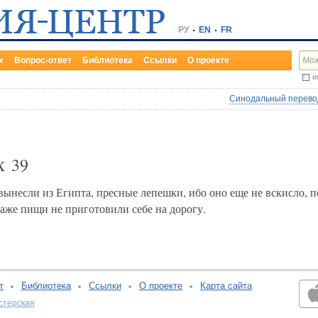
РУ
EN
FR
х
Вопрос-ответ
Библиотека
Ссылки
О проекте
и
Синодальный перевод
их
39
 вынесли из Египта, пресные лепешки, ибо оно еще не вскисло,
даже пищи не приготовили себе на дорогу.
т
Библиотека
Ссылки
О проекте
Карта сайта
стерская
v:2.0.3.107