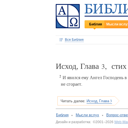
Библия
Мысли вслу
Вся Библия
Исход, Глава
, сти
3
2
И явился ему Ангел Господень в п
не сгорает.
Исход, Глава 3
Читать далее:
Библия
Мысли вслух
Вопрос-отве
Дизайн и разработка: ©2001–2026
Web-Ма