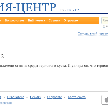
РУ
EN
FR
х
Вопрос-ответ
Библиотека
Ссылки
О проекте
и
Синодальный перевод
х
2
ламени огня из среды тернового куста. И увидел он, что тернов
т
Библиотека
Ссылки
О проекте
Карта сайта
стерская
v:2.0.3.107