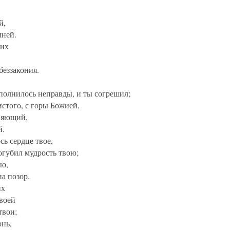
й,
мней.
оих
беззакония.
сполнилось неправды, и ты согрешил;
истого, с горы Божией,
еняющий,
й.
сь сердце твое,
огубил мудрость твою;
лю,
на позор.
их
твоей
твои;
онь,