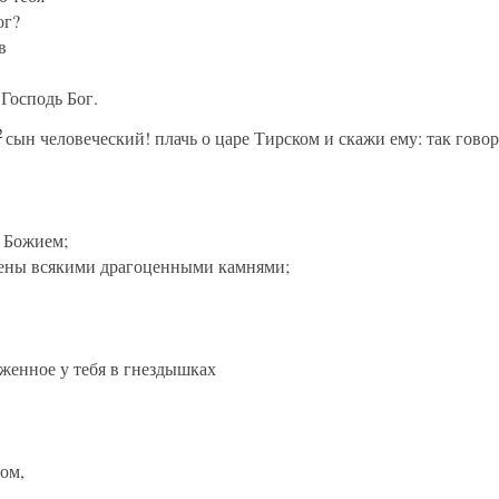
ог?
в
 Господь Бог.
2
сын человеческий! плачь о царе Тирском и скажи ему: так говор
у Божием;
ены всякими драгоценными камнями;
саженное у тебя в гнездышках
ом,