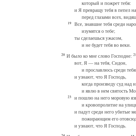
который и пожрет тебя:
и Я превращу тебя в пепел на
перед глазами всех, видящ
19
Все, знавшие тебя среди наро
изумятся о тебе;
ты сделаешься ужасом,
и не будет тебя во веки.
20
2
И было ко мне слово Господне:
вот, Я — на тебя, Сидон,
и прославлюсь среди тебя
и узнают, что Я Господь,
когда произведу суд над 
и явлю в нем святость М
23
и пошлю на него моровую яз
и кровопролитие на улицы
и падут среди него убитые м
пожирающим его отовсюд
и узнают, что Я Господь.
24