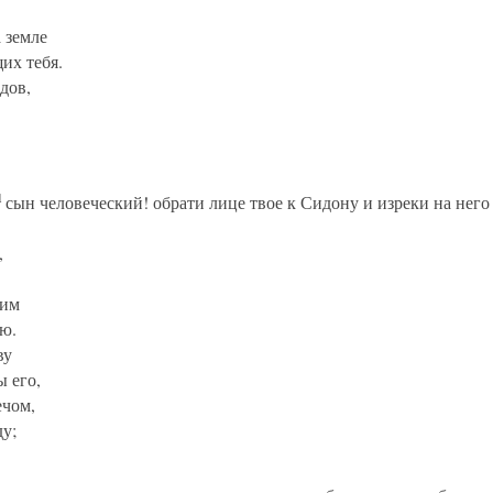
 земле
их тебя.
дов,
1
сын человеческий! обрати лице твое к Сидону и изреки на него
,
ним
ою.
ву
 его,
ечом,
у;