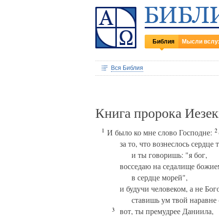
Библия
Мысли вслу
Вся Библия
Книга пророка Иезек
1
2
И было ко мне слово Господне:
за то, что вознеслось сердце 
и ты говоришь: "я бог,
восседаю на седалище божие
в сердце морей",
и будучи человеком, а не Бог
ставишь ум твой наравн
3
вот, ты премудрее Даниила,