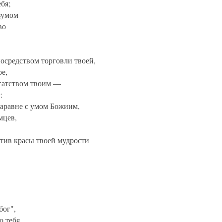
бя;
зумом
во
осредством торговли твоей,
ое,
огатством твоим —
:
наравне с умом Божиим,
мцев,
тив красы твоей мудрости
бог",
о тебя