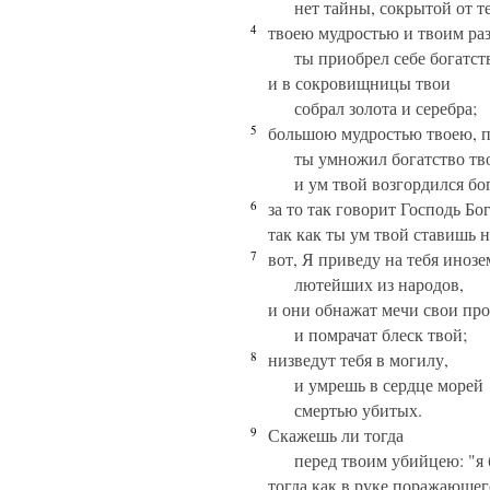
нет тайны, сокрытой от те
4
твоею мудростью и твоим ра
ты приобрел себе богатст
и в сокровищницы твои
собрал золота и серебра;
5
большою мудростью твоею, п
ты умножил богатство тв
и ум твой возгордился б
6
за то так говорит Господь Бог
так как ты ум твой ставишь 
7
вот, Я приведу на тебя инозе
лютейших из народов,
и они обнажат мечи свои про
и помрачат блеск твой;
8
низведут тебя в могилу,
и умрешь в сердце морей
смертью убитых.
9
Скажешь ли тогда
перед твоим убийцею: "я 
тогда как в руке поражающег