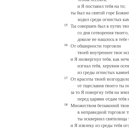
и Я поставил тебя на то;
ты был на святой горе Божие
ходил среди огнистых ка
15
Ты совершен был в путях тв
со дня сотворения твоего,
доколе не нашлось в тебе 
16
От обширности торговли
твоей внутреннее твое и
и Я низвергнул тебя, как неч
изгнал тебя, херувим ос
из среды огнистых камне
17
От красоты твоей возгордило
от тщеславия твоего ты п
за то Я повергну тебя на зем
перед царями отдам тебя 
18
Множеством беззаконий тво
в неправедной торговле 
ты осквернил святилища 
и Я извлеку из среды тебя ог