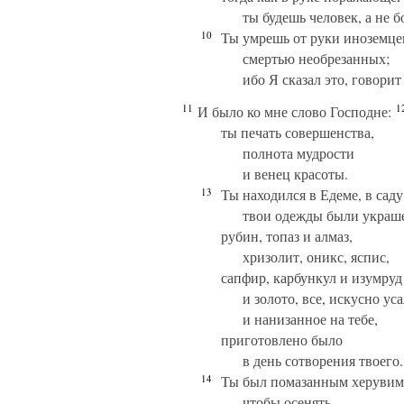
ты будешь человек, а не б
10
Ты умрешь от руки иноземце
смертью необрезанных;
ибо Я сказал это, говорит
11
1
И было ко мне слово Господне:
ты печать совершенства,
полнота мудрости
и венец красоты.
13
Ты находился в Едеме, в сад
твои одежды были украш
рубин, топаз и алмаз,
хризолит, оникс, яспис,
сапфир, карбункул и изумруд
и золото, все, искусно у
и нанизанное на тебе,
приготовлено было
в день сотворения твоего.
14
Ты был помазанным херувим
чтобы осенять,