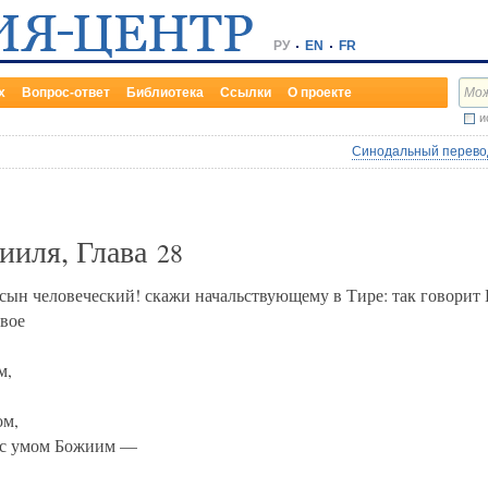
РУ
EN
FR
х
Вопрос-ответ
Библиотека
Ссылки
О проекте
и
Синодальный перевод
ииля, Глава
28
сын человеческий! скажи начальствующему в Тире: так говорит 
твое
м,
ом,
е с умом Божиим —