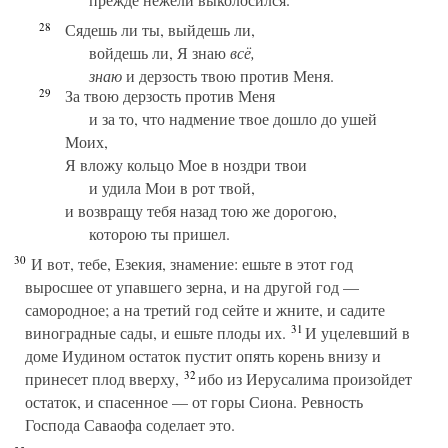
28
Сядешь ли ты, выйдешь ли,
войдешь ли, Я знаю
всё,
знаю
и дерзость твою против Меня.
29
За твою дерзость против Меня
и за то, что надмение твое дошло до ушей
Моих,
Я вложу кольцо Мое в ноздри твои
и удила Мои в рот твой,
и возвращу тебя назад тою же дорогою,
которою ты пришел.
30
И вот, тебе, Езекия, знамение: ешьте в этот год
выросшее от упавшего зерна, и на другой год —
самородное; а на третий год сейте и жните, и садите
31
виноградные сады, и ешьте плоды их.
И уцелевший в
доме Иудином остаток пустит опять корень внизу и
32
принесет плод вверху,
ибо из Иерусалима произойдет
остаток, и спасенное — от горы Сиона. Ревность
Господа Саваофа соделает это.