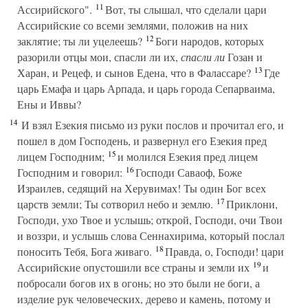
11
Ассирийского".
Вот, ты слышал, что сделали цари
Ассирийские со всеми землями, положив на них
12
заклятие; ты ли уцелеешь?
Боги народов, которых
разорили отцы мои, спасли ли их,
спасли ли
Гозан и
13
Харан, и Рецеф, и сынов Едена, что в Фалассаре?
Где
царь Емафа и царь Арпада, и царь города Сепарваима,
Ены и Иввы?
14
И взял Езекия письмо из руки послов и прочитал его, и
пошел в дом Господень, и развернул его Езекия пред
15
лицем Господним;
и молился Езекия пред лицем
16
Господним и говорил:
Господи Саваоф, Боже
Израилев, седящий на Херувимах! Ты один Бог всех
17
царств земли; Ты сотворил небо и землю.
Приклони,
Господи, ухо Твое и услышь; открой, Господи, очи Твои
и воззри, и услышь слова Сеннахирима, который послал
18
поносить Тебя, Бога живаго.
Правда, о, Господи! цари
19
Ассирийские опустошили все страны и земли их
и
побросали богов их в огонь; но это были не боги, а
изделие рук человеческих, дерево и камень, потому и