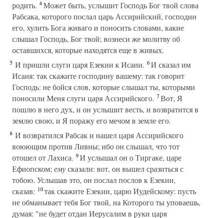
4
родить.
Может быть, услышит Господь Бог твой слова
Рабсака, которого послал царь Ассирийский, господин
его, хулить Бога живаго и поносить словами, какие
слышал Господь, Бог твой; вознеси же молитву об
оставшихся, которые находятся еще в живых.
5
6
И пришли слуги царя Езекии к Исаии.
И сказал им
Исаия: так скажите господину вашему: так говорит
Господь: не бойся слов, которые слышал ты, которыми
7
поносили Меня слуги царя Ассирийского.
Вот, Я
пошлю в него дух, и он услышит весть, и возвратится в
землю свою, и Я поражу его мечом в земле его.
8
И возвратился Рабсак и нашел царя Ассирийского
воюющим против Ливны; ибо он слышал, что тот
9
отошел от Лахиса.
И услышал он о Тиргаке, царе
Ефиопском;
ему
сказали: вот, он вышел сразиться с
тобою. Услышав это, он послал послов к Езекии,
10
сказав:
так скажите Езекии, царю Иудейскому: пусть
не обманывает тебя Бог твой, на Которого ты уповаешь,
думая: "не будет отдан Иерусалим в руки царя