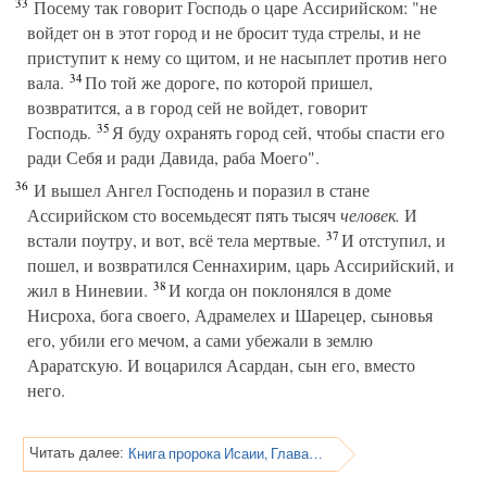
33
Посему так говорит Господь о царе Ассирийском: "не
войдет он в этот город и не бросит туда стрелы, и не
приступит к нему со щитом, и не насыплет против него
34
вала.
По той же дороге, по которой пришел,
возвратится, а в город сей не войдет, говорит
35
Господь.
Я буду охранять город сей, чтобы спасти его
ради Себя и ради Давида, раба Моего".
36
И вышел Ангел Господень и поразил в стане
Ассирийском сто восемьдесят пять тысяч
человек.
И
37
встали поутру, и вот, всё тела мертвые.
И отступил, и
пошел, и возвратился Сеннахирим, царь Ассирийский, и
38
жил в Ниневии.
И когда он поклонялся в доме
Нисроха, бога своего, Адрамелех и Шарецер, сыновья
его, убили его мечом, а сами убежали в землю
Араратскую. И воцарился Асардан, сын его, вместо
него.
Книга пророка Исаии, Глава 38
Читать далее: