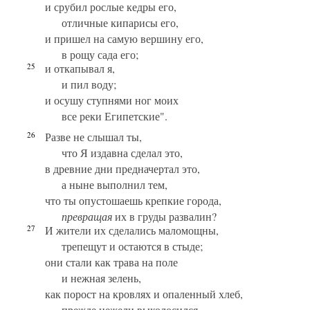
и срубил рослые кедры его,
отличные кипарисы его,
и пришел на самую вершину его,
в рощу сада его;
25
и откапывал я,
и пил воду;
и осушу ступнями ног моих
все реки Египетские".
26
Разве не слышал ты,
что Я издавна сделал это,
в древние дни предначертал это,
а ныне выполнил тем,
что ты опустошаешь крепкие города,
превращая
их в груды развалин?
27
И жители их сделались маломощны,
трепещут и остаются в стыде;
они стали как трава на поле
и нежная зелень,
как порост на кровлях и опаленный хлеб,
прежде нежели выколосился.