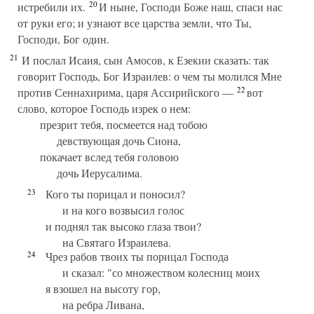
20
истребили их.
И ныне, Господи Боже наш, спаси нас
от руки его; и узнают все царства земли, что Ты,
Господи, Бог один.
21
И послал Исаия, сын Амосов, к Езекии сказать: так
говорит Господь, Бог Израилев: о чем ты молился Мне
22
против Сеннахирима, царя Ассирийского —
вот
слово, которое Господь изрек о нем:
презрит тебя, посмеется над тобою
девствующая дочь Сиона,
покачает вслед тебя головою
дочь Иерусалима.
23
Кого ты порицал и поносил?
и на кого возвысил голос
и поднял так высоко глаза твои?
на Святаго Израилева.
24
Чрез рабов твоих ты порицал Господа
и сказал: "со множеством колесниц моих
я взошел на высоту гор,
на ребра Ливана,