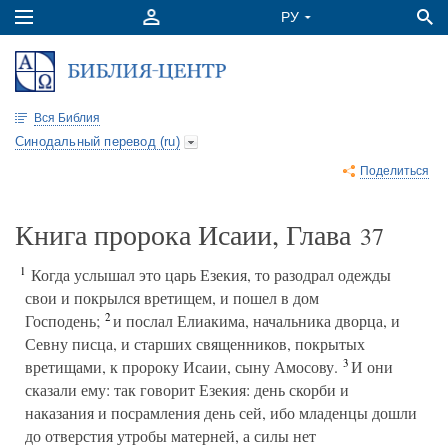
Вся Библия
Синодальный перевод (ru)
Поделиться
Книга пророка Исаии, Глава
37
1
Когда услышал это царь Езекия, то разодрал одежды
свои и покрылся вретищем, и пошел в дом
2
Господень;
и послал Елиакима, начальника дворца, и
Севну писца, и старших священников, покрытых
3
вретищами, к пророку Исаии, сыну Амосову.
И они
сказали ему: так говорит Езекия: день скорби и
наказания и посрамления день сей, ибо младенцы дошли
до отверстия утробы матерней, а силы нет