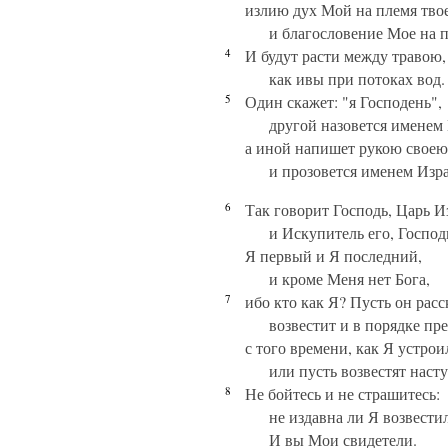
излию дух Мой на племя тво
и благословение Мое на 
4
И будут расти между травою,
как ивы при потоках вод.
5
Один скажет: "я Господень",
другой назовется именем 
а иной напишет рукою своею:
и прозовется именем Изр
6
Так говорит Господь, Царь И
и Искупитель его, Господ
Я первый и Я последний,
и кроме Меня нет Бога,
7
ибо кто как Я? Пусть он расс
возвестит и в порядке пр
с того времени, как Я устрои
или пусть возвестят наст
8
Не бойтесь и не страшитесь:
не издавна ли Я возвестил
И вы Мои свидетели.