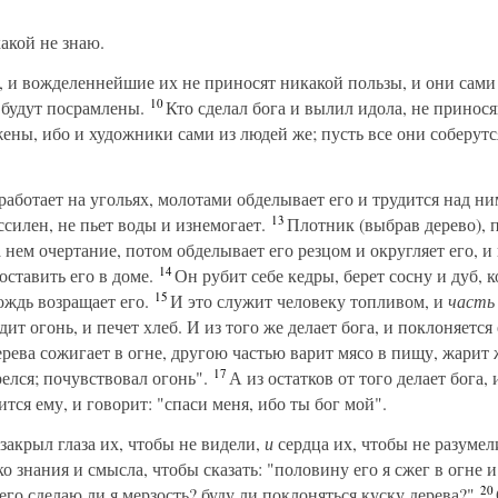
акой не знаю.
и вожделеннейшие их не приносят никакой пользы, и они сами 
10
 будут посрамлены.
Кто сделал бога и вылил идола, не принос
ны, ибо и художники сами из людей же; пусть все они соберутся
 работает на угольях, молотами обделывает его и трудится над 
13
ссилен, не пьет воды и изнемогает.
Плотник (выбрав дерево), 
нем очертание, потом обделывает его резцом и округляет его, и
14
оставить его в доме.
Он рубит себе кедры, берет сосну и дуб, 
15
дождь возращает его.
И это служит человеку топливом, и
часть
дит огонь, и печет хлеб. И из того же делает бога, и поклоняется 
рева сожигает в огне, другою частью варит мясо в пищу, жарит ж
17
релся; почувствовал огонь".
А из остатков от того делает бога,
тся ему, и говорит: "спаси меня, ибо ты бог мой".
закрыл глаза их, чтобы не видели,
и
сердца их, чтобы не разумел
ко знания и смысла, чтобы сказать: "половину его я сжег в огне и
20
 его сделаю ли я мерзость? буду ли поклоняться куску дерева?"