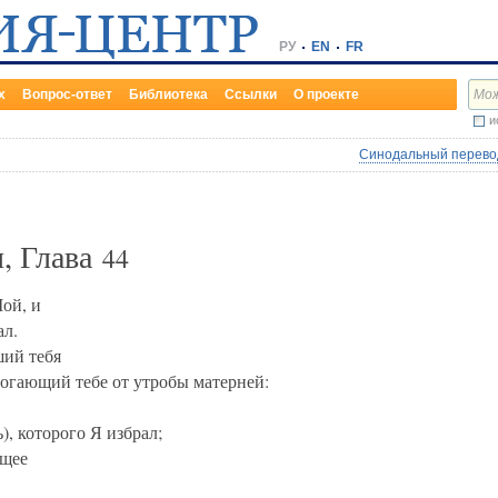
РУ
EN
FR
х
Вопрос-ответ
Библиотека
Ссылки
О проекте
и
Синодальный перевод
, Глава
44
ой, и
ал.
ший тебя
могающий тебе от утробы матерней:
, которого Я избрал;
ущее