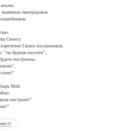
 землю,
 знамения лжепророков
волшебников,
стью,
аба Своего
 изречение Своих посланников,
: "ты будешь населен",
будете построены,
новлю",
сохни!"
стырь Мой,
 Мою
дешь построен!"
ван!"
лава 45