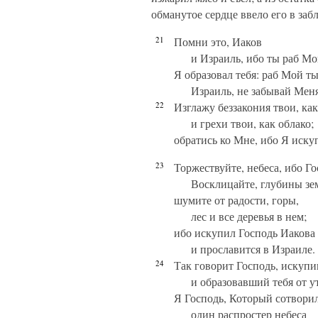
обманутое сердце ввело его в заб
21
Помни это, Иаков
и Израиль, ибо ты раб Мо
Я образовал тебя: раб Мой ты
Израиль, не забывай Меня
22
Изглажу беззакония твои, как
и грехи твои, как облако;
обратись ко Мне, ибо Я искуп
23
Торжествуйте, небеса, ибо Го
Восклицайте, глубины зе
шумите от радости, горы,
лес и все деревья в нем;
ибо искупил Господь Иакова
и прославится в Израиле.
24
Так говорит Господь, искуп
и образовавший тебя от у
Я Господь, Который сотворил
один распростер небеса