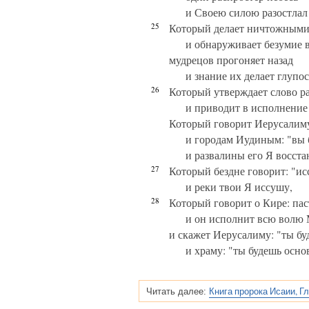
и Своею силою разостлал
25
Который делает ничтожными
и обнаруживает безумие 
мудрецов прогоняет назад
и знание их делает глупо
26
Который утверждает слово р
и приводит в исполнение
Который говорит Иерусалиму
и городам Иудиным: "вы 
и развалины его Я восста
27
Который бездне говорит: "ис
и реки твои Я иссушу,
28
Который говорит о Кире: па
и он исполнит всю волю
и скажет Иерусалиму: "ты бу
и храму: "ты будешь осно
Книга пророка Исаии, Г
Читать далее: