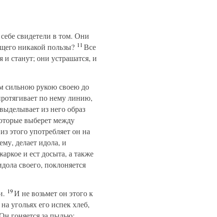
себе свидетели в том. Они
11
ящего никакой пользы?
Все
 и станут; они устрашатся, и
ним сильною рукою своею до
протягивает по нему линию,
 выделывает из него образ
которые выберет между
из этого употребляет он на
ему, делает идола, и
аркое и ест досыта, а также
 идола своего, поклоняется
19
и.
И не возьмет он этого к
 на угольях его испек хлеб,
Он гоняется за пылью;