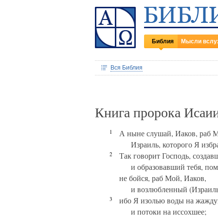
Библия
Мысли вслу
Вся Библия
Книга пророка Исаии
1
А ныне слушай, Иаков, раб М
Израиль, которого Я избр
2
Так говорит Господь, создав
и образовавший тебя, по
не бойся, раб Мой, Иаков,
и возлюбленный (Израиль)
3
ибо Я изолью воды на жажд
и потоки на иссохшее;