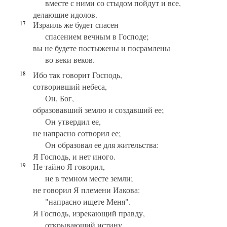
вместе с ними со стыдом пойдут и все,
делающие идолов.
17
Израиль же будет спасен
спасением вечным в Господе;
вы не будете постыжены и посрамлены
во веки веков.
18
Ибо так говорит Господь,
сотворивший небеса,
Он, Бог,
образовавший землю и создавший ее;
Он утвердил ее,
не напрасно сотворил ее;
Он образовал ее для жительства:
Я Господь, и нет иного.
19
Не тайно Я говорил,
не в темном месте земли;
не говорил Я племени Иакова:
"напрасно ищете Меня".
Я Господь, изрекающий правду,
открывающий истину.