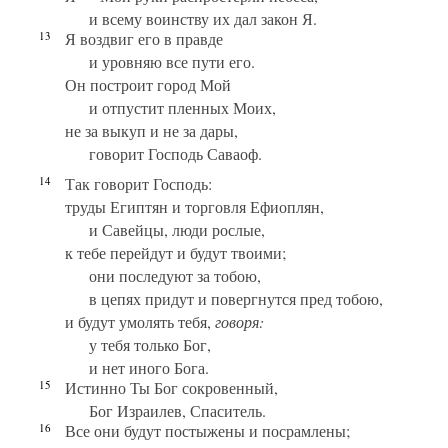
и всему воинству их дал закон Я.
13
Я воздвиг его в правде
и уровняю все пути его.
Он построит город Мой
и отпустит пленных Моих,
не за выкуп и не за дары,
говорит Господь Саваоф.
14
Так говорит Господь:
труды Египтян и торговля Ефиоплян,
и Савейцы, люди рослые,
к тебе перейдут и будут твоими;
они последуют за тобою,
в цепях придут и повергнутся пред тобою,
и будут умолять тебя,
говоря:
у тебя только Бог,
и нет иного Бога.
15
Истинно Ты Бог сокровенный,
Бог Израилев, Спаситель.
16
Все они будут постыжены и посрамлены;