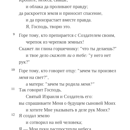
и облака да проливают правду;
да раскроется земля и приносит спасение,
и да произрастает вместе правда.
Я, Господь, творю это.
9
Горе тому, кто препирается с Создателем своим,
черепок из черепков земных!
Скажет ли глина горшечнику: "что ты делаешь?"
и твое дело
скажет ли о тебе:
"у него нет
рук?"
10
Горе тому, кто говорит отцу: "зачем ты произвел
меня
на свет?",
а матери: "зачем ты родила
меня?"
11
Так говорит Господь,
Святый Израиля и Создатель его:
вы спрашиваете Меня о будущем сыновей Моих
и хотите Мне указывать в деле рук Моих?
12
Я создал землю
и сотворил на ней человека;
Я — Мои руки распростерли небеса,