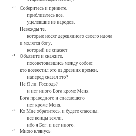
20
Соберитесь и придите,
приблизьтесь все,
уцелевшие из народов.
Невежды те,
которые носят деревянного своего идола
и молятся богу,
который не спасает.
21
Объявите и скажите,
посоветовавшись между собою:
кто возвестил это из древних времен,
наперед сказал это?
Не Я ли, Господь?
и нет иного Бога кроме Меня,
Бога праведного и спасающего
нет кроме Меня.
22
Ко Мне обратитесь, и будете спасены,
все концы земли,
ибо я Бог, и нет иного.
23
Мною клянусь: