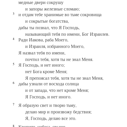
медные двери сокрушу
и запоры железные сломаю;
3
и отдам тебе хранимые во тьме сокровища
и сокрытые богатства,
дабы ты познал, что Я Господь,
называющий тебя по имени, Бог Израилев.
4
Ради Иакова, раба Моего,
и Израиля, избранного Моего,
Я назвал тебя по имени,
почтил тебя, хотя ты не знал Меня.
5
Я Господь, и нет иного;
нет Бога кроме Меня;
Я препоясал тебя, хотя ты не знал Меня,
6
дабы узнали от восхода солнца
и от запада, что нет кроме Меня;
Я Господь, и нет иного.
7
Я образую свет и творю тьму,
делаю мир и произвожу бедствия;
Я, Господь, делаю все это.
8
Кропите, небеса, свыше,