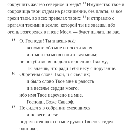
13
сокрушить железо северное и медь?
Имущество твое и
сокровища твои отдам на расхищение, без платы, за все
14
грехи твои, во всех пределах твоих;
и отправлю с
врагами твоими в землю, которой ты не знаешь; ибо
огонь возгорелся в гневе Моем — будет пылать на вас.
15
О, Господи! Ты знаешь
всё;
вспомни обо мне и посети меня,
и отмсти за меня гонителям моим;
не погуби меня по долготерпению Твоему;
Ты знаешь, что ради Тебя несу я поругание.
16
Обретены слова Твои, и я съел их;
и было слово Твое мне в радость
и в веселье сердца моего;
ибо имя Твое наречено на мне,
Господи, Боже Саваоф.
17
Не сидел я в собрании смеющихся
и не веселился:
под тяготеющею на мне рукою Твоею я сидел
одиноко,