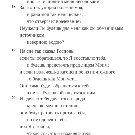
ибо Ты исполнил меня негодования.
18
За что так упорна болезнь моя,
и рана моя так неисцельна,
что отвергает врачевание?
Неужели Ты будешь для меня как бы обманчивым
источником,
неверною водою?
19
На сие так сказал Господь:
если ты обратишься, то Я восставлю тебя,
и будешь предстоять пред лицем Моим;
и если извлечешь драгоценное из ничтожного,
то будешь как Мои уста.
Они сами будут обращаться к тебе,
а не ты будешь обращаться к ним.
20
И сделаю тебя для этого народа
крепкою медною стеною;
они будут ратовать против тебя,
но не одолеют тебя,
ибо Я с тобою,
чтобы спасать и избавлять тебя,