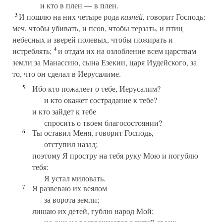
и кто в плен — в плен.
3
И пошлю на них четыре рода
казней,
говорит Господь:
меч, чтобы убивать, и псов, чтобы терзать, и птиц
небесных и зверей полевых, чтобы пожирать и
4
истреблять;
и отдам их на озлобление всем царствам
земли за Манассию, сына Езекии, царя Иудейского, за
то, что он сделал в Иерусалиме.
5
Ибо кто пожалеет о тебе, Иерусалим?
и кто окажет сострадание к тебе?
и кто зайдет к тебе
спросить о твоем благосостоянии?
6
Ты оставил Меня, говорит Господь,
отступил назад;
поэтому Я простру на тебя руку Мою и погублю
тебя:
Я устал миловать.
7
Я развеваю их веялом
за ворота земли;
лишаю их детей, гублю народ Мой;