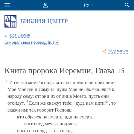
Вся Библия
Синодальный перевод (ru)
Поделиться
Книга пророка Иеремии, Глава
15
1
И сказал мне Господь: хотя бы предстали пред лице
Мое Моисей и Самуил, душа Моя не
приклонится
к
народу сему; отгони
их
от лица Моего, пусть они
2
отойдут.
Если же скажут тебе: "куда нам идти?", то
скажи им: так говорит Господь:
кто
обречен
на смерть, иди на смерть;
и кто под меч — под меч;
и кто на голод — на голод;