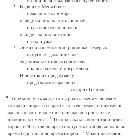
но они не возвращаются с путей своих.
8
Вдов их у Меня более,
нежели песку в море;
наведу на них, на мать юношей,
опустошителя в полдень;
нападет на них внезапно
страх и ужас.
9
Лежит в изнеможении родившая семерых,
испускает дыхание свое;
еще днем закатилось солнце ее,
она постыжена и посрамлена.
И остаток их предам мечу
пред глазами врагов их,
говорит Господь.
10
"Горе мне, мать моя, что ты родила меня человеком,
который спорит и ссорится со всею землею! никому не
давал я в рост, и мне никто не давал в рост,
а
все
11
проклинают меня".
Господь сказал: конец твой будет
хорош, и Я заставлю врага поступать с тобою хорошо во
12
время бедствия и во время скорби.
Может ли железо