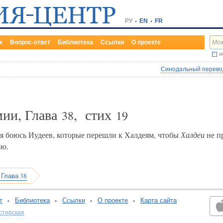
РУ
EN
FR
х
Вопрос-ответ
Библиотека
Ссылки
О проекте
и
Синодальный перевод
мии, Глава
, стих
38
19
 я боюсь Иудеев, которые перешли к Халдеям, чтобы
Халдеи
не пр
ою.
 Глава 38
т
Библиотека
Ссылки
О проекте
Карта сайта
стерская
v:2.0.3.107