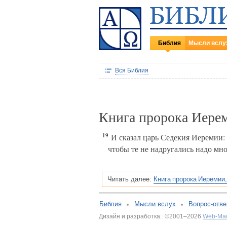
Библия
Мысли вслу
Вся Библия
Книга пророка Иере
19
И сказал царь Седекия Иеремии:
чтобы те не надругались надо мн
Книга пророка Иеремии,
Читать далее:
Библия
Мысли вслух
Вопрос-отве
Дизайн и разработка: ©2001–2026
Web-Ма