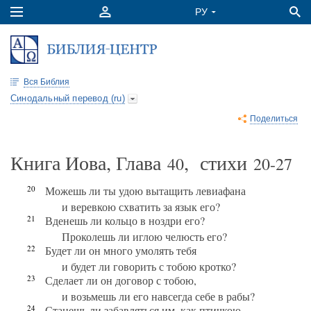
Вся Библия
Синодальный перевод (ru)
Поделиться
Книга Иова, Глава
, стихи
40
20-27
20
Можешь ли ты удою вытащить левиафана
и веревкою схватить за язык его?
21
Вденешь ли кольцо в ноздри его?
Проколешь ли иглою челюсть его?
22
Будет ли он много умолять тебя
и будет ли говорить с тобою кротко?
23
Сделает ли он договор с тобою,
и возьмешь ли его навсегда себе в рабы?
24
Станешь ли забавляться им, как птичкою,