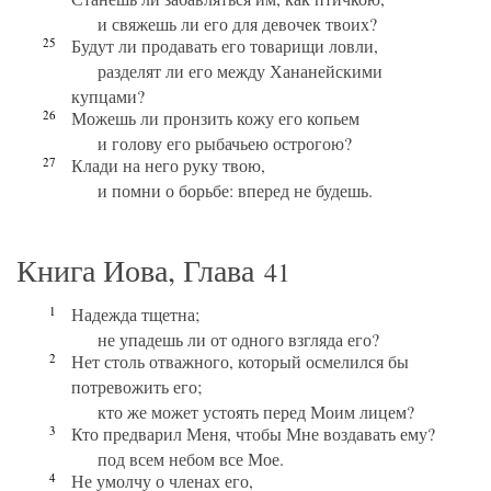
и свяжешь ли его для девочек твоих?
25
Будут ли продавать его товарищи ловли,
разделят ли его между Хананейскими
купцами?
26
Можешь ли пронзить кожу его копьем
и голову его рыбачьею острогою?
27
Клади на него руку твою,
и помни о борьбе: вперед не будешь.
Книга Иова, Глава
41
1
Надежда тщетна;
не упадешь ли от одного взгляда его?
2
Нет столь отважного, который осмелился бы
потревожить его;
кто же может устоять перед Моим лицем?
3
Кто предварил Меня, чтобы Мне воздавать ему?
под всем небом все Мое.
4
Не умолчу о членах его,