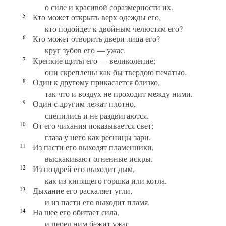
о силе и красивой соразмерности их.
5
Кто может открыть верх одежды его,
кто подойдет к двойным челюстям его?
6
Кто может отворить двери лица его?
круг зубов его — ужас.
7
Крепкие щиты его — великолепие;
они скреплены как бы твердою печатью.
8
Один к другому прикасается близко,
так что и воздух не проходит между ними.
9
Один с другим лежат плотно,
сцепились и не раздвигаются.
10
От его чихания показывается свет;
глаза у него как ресницы зари.
11
Из пасти его выходят пламенники,
выскакивают огненные искры.
12
Из ноздрей его выходит дым,
как из кипящего горшка или котла.
13
Дыхание его раскаляет угли,
и из пасти его выходит пламя.
14
На шее его обитает сила,
и перед ним бежит ужас.