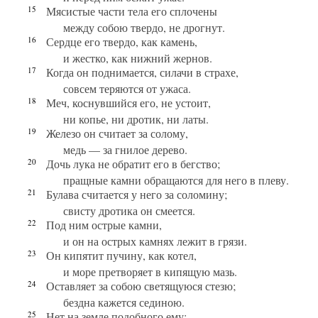
15
Мясистые части тела его сплочены
между собою твердо, не дрогнут.
16
Сердце его твердо, как камень,
и жестко, как нижний жернов.
17
Когда он поднимается, силачи в страхе,
совсем теряются от ужаса.
18
Меч, коснувшийся его, не устоит,
ни копье, ни дротик, ни латы.
19
Железо он считает за солому,
медь — за гнилое дерево.
20
Дочь лука не обратит его в бегство;
пращные камни обращаются для него в плеву.
21
Булава считается у него за соломину;
свисту дротика он смеется.
22
Под ним острые камни,
и он на острых камнях лежит в грязи.
23
Он кипятит пучину, как котел,
и море претворяет в кипящую мазь.
24
Оставляет за собою светящуюся стезю;
бездна кажется сединою.
25
Нет на земле подобного ему;