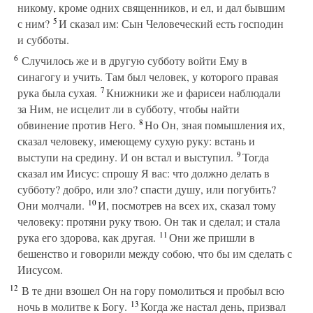
никому, кроме одних священников, и ел, и дал бывшим
5
с ним?
И сказал им: Сын Человеческий есть господин
и субботы.
6
Случилось же и в другую субботу войти Ему в
синагогу и учить. Там был человек, у которого правая
7
рука была сухая.
Книжники же и фарисеи наблюдали
за Ним, не исцелит ли в субботу, чтобы найти
8
обвинение против Него.
Но Он, зная помышления их,
сказал человеку, имеющему сухую руку: встань и
9
выступи на средину. И он встал и выступил.
Тогда
сказал им Иисус: спрошу Я вас: что должно делать в
субботу? добро, или зло? спасти душу, или погубить?
10
Они молчали.
И, посмотрев на всех их, сказал тому
человеку: протяни руку твою. Он так и сделал; и стала
11
рука его здорова, как другая.
Они же пришли в
бешенство и говорили между собою, что бы им сделать с
Иисусом.
12
В те дни взошел Он на гору помолиться и пробыл всю
13
ночь в молитве к Богу.
Когда же настал день, призвал