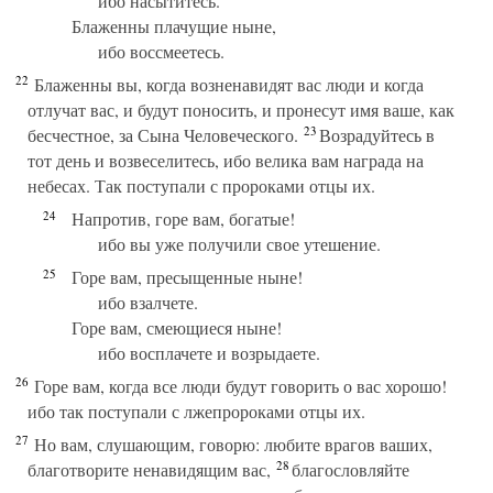
ибо насытитесь.
Блаженны плачущие ныне,
ибо воссмеетесь.
22
Блаженны вы, когда возненавидят вас люди и когда
отлучат вас, и будут поносить, и пронесут имя ваше, как
23
бесчестное, за Сына Человеческого.
Возрадуйтесь в
тот день и возвеселитесь, ибо велика вам награда на
небесах. Так поступали с пророками отцы их.
24
Напротив, горе вам, богатые!
ибо вы уже получили свое утешение.
25
Горе вам, пресыщенные ныне!
ибо взалчете.
Горе вам, смеющиеся ныне!
ибо восплачете и возрыдаете.
26
Горе вам, когда все люди будут говорить о вас хорошо!
ибо так поступали с лжепророками отцы их.
27
Но вам, слушающим, говорю: любите врагов ваших,
28
благотворите ненавидящим вас,
благословляйте