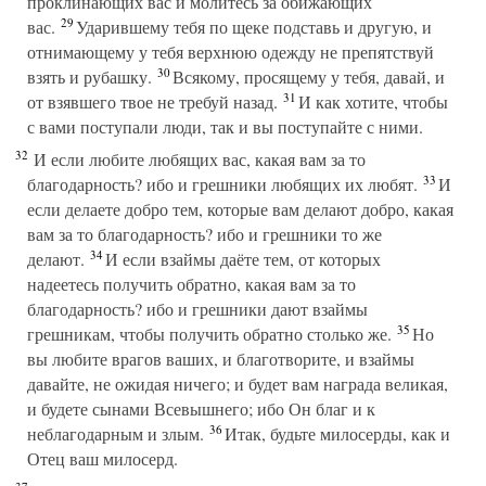
проклинающих вас и молитесь за обижающих
29
вас.
Ударившему тебя по щеке подставь и другую, и
отнимающему у тебя верхнюю одежду не препятствуй
30
взять и рубашку.
Всякому, просящему у тебя, давай, и
31
от взявшего твое не требуй назад.
И как хотите, чтобы
с вами поступали люди, так и вы поступайте с ними.
32
И если любите любящих вас, какая вам за то
33
благодарность? ибо и грешники любящих их любят.
И
если делаете добро тем, которые вам делают добро, какая
вам за то благодарность? ибо и грешники то же
34
делают.
И если взаймы даёте тем, от которых
надеетесь получить обратно, какая вам за то
благодарность? ибо и грешники дают взаймы
35
грешникам, чтобы получить обратно столько же.
Но
вы любите врагов ваших, и благотворите, и взаймы
давайте, не ожидая ничего; и будет вам награда великая,
и будете сынами Всевышнего; ибо Он благ и к
36
неблагодарным и злым.
Итак, будьте милосерды, как и
Отец ваш милосерд.