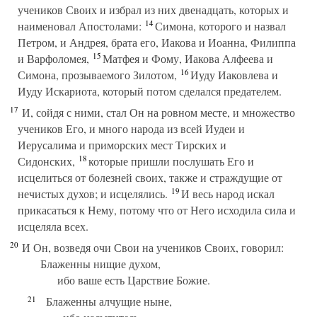
учеников Своих и избрал из них двенадцать, которых и
14
наименовал Апостолами:
Симона, которого и назвал
Петром, и Андрея, брата его, Иакова и Иоанна, Филиппа
15
и Варфоломея,
Матфея и Фому, Иакова Алфеева и
16
Симона, прозываемого Зилотом,
Иуду Иаковлева и
Иуду Искариота, который потом сделался предателем.
17
И, сойдя с ними, стал Он на ровном месте, и множество
учеников Его, и много народа из всей Иудеи и
Иерусалима и приморских мест Тирских и
18
Сидонских,
которые пришли послушать Его и
исцелиться от болезней своих, также и страждущие от
19
нечистых духов; и исцелялись.
И весь народ искал
прикасаться к Нему, потому что от Него исходила сила и
исцеляла всех.
20
И Он, возведя очи Свои на учеников Своих, говорил:
Блаженны нищие духом,
ибо ваше есть Царствие Божие.
21
Блаженны алчущие ныне,