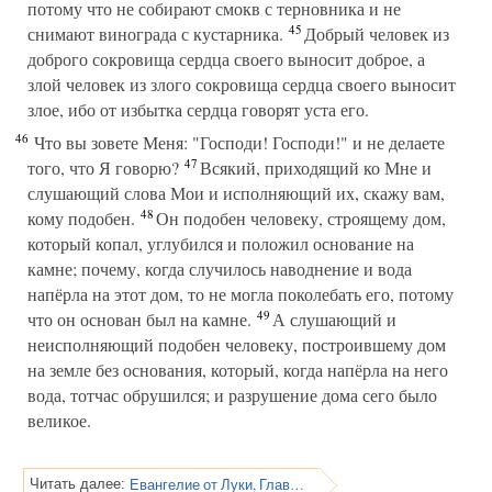
потому что не собирают смокв с терновника и не
45
снимают винограда с кустарника.
Добрый человек из
доброго сокровища сердца своего выносит доброе, а
злой человек из злого сокровища сердца своего выносит
злое, ибо от избытка сердца говорят уста его.
46
Что вы зовете Меня: "Господи! Господи!" и не делаете
47
того, что Я говорю?
Всякий, приходящий ко Мне и
слушающий слова Мои и исполняющий их, скажу вам,
48
кому подобен.
Он подобен человеку, строящему дом,
который копал, углубился и положил основание на
камне; почему, когда случилось наводнение и вода
напёрла на этот дом, то не могла поколебать его, потому
49
что он основан был на камне.
А слушающий и
неисполняющий подобен человеку, построившему дом
на земле без основания, который, когда напёрла на него
вода, тотчас обрушился; и разрушение дома сего было
великое.
Евангелие от Луки, Глава 7
Читать далее: