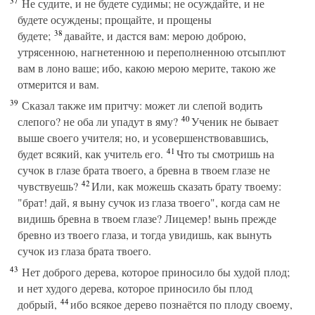
37
Не судите, и не будете судимы; не осуждайте, и не
будете осуждены; прощайте, и прощены
38
будете;
давайте, и дастся вам: мерою доброю,
утрясенною, нагнетенною и переполненною отсыплют
вам в лоно ваше; ибо, какою мерою мерите, такою же
отмерится и вам.
39
Сказал также им притчу: может ли слепой водить
40
слепого? не оба ли упадут в яму?
Ученик не бывает
выше своего учителя; но, и усовершенствовавшись,
41
будет всякий, как учитель его.
Что ты смотришь на
сучок в глазе брата твоего, а бревна в твоем глазе не
42
чувствуешь?
Или, как можешь сказать брату твоему:
"брат! дай, я выну сучок из глаза твоего", когда сам не
видишь бревна в твоем глазе? Лицемер! вынь прежде
бревно из твоего глаза, и тогда увидишь, как вынуть
сучок из глаза брата твоего.
43
Нет доброго дерева, которое приносило бы худой плод;
и нет худого дерева, которое приносило бы плод
44
добрый,
ибо всякое дерево познаётся по плоду своему,