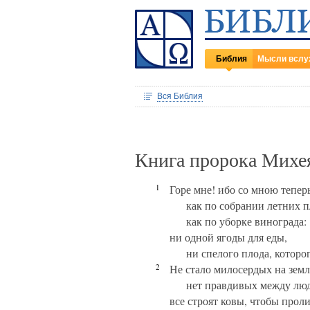
Библия
Мысли вслу
Вся Библия
Книга пророка Михе
1
Горе мне! ибо со мною тепе
как по собрании летних п
как по уборке винограда:
ни одной ягоды для еды,
ни спелого плода, которо
2
Не стало милосердых на земл
нет правдивых между лю
все строят ковы, чтобы проли