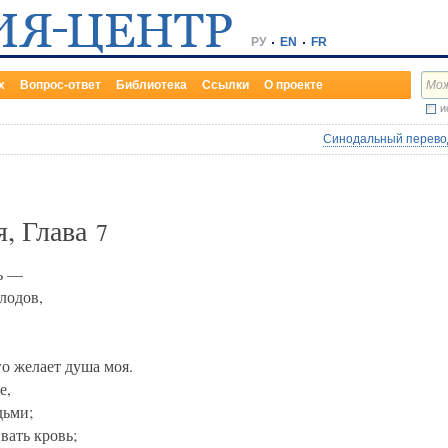
РУ
EN
FR
х
Вопрос-ответ
Библиотека
Ссылки
О проекте
и
Синодальный перевод
я, Глава
7
рь —
лодов,
го желает душа моя.
е,
дьми;
вать кровь;