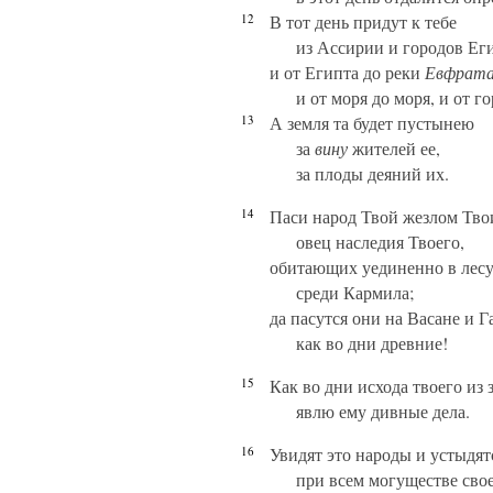
12
В тот день придут к тебе
из Ассирии и городов Ег
и от Египта до реки
Евфрата
и от моря до моря, и от г
13
А земля та будет пустынею
за
вину
жителей ее,
за плоды деяний их.
14
Паси народ Твой жезлом Тво
овец наследия Твоего,
обитающих уединенно в лес
среди Кармила;
да пасутся они на Васане и Г
как во дни древние!
15
Как во дни исхода твоего из 
явлю ему дивные дела.
16
Увидят это народы и устыдят
при всем могуществе сво