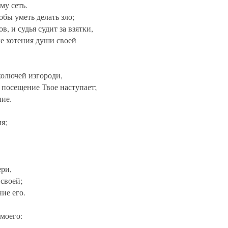
му сеть.
обы уметь делать зло;
в, и судья судит за взятки,
е хотения души своей
олючей изгороди,
 посещение Твое наступает;
ние.
я;
ери,
своей;
ие его.
 моего: