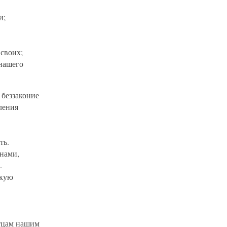
и;
своих;
 нашего
 беззаконие
ления
ть.
 нами,
.
скую
тцам нашим