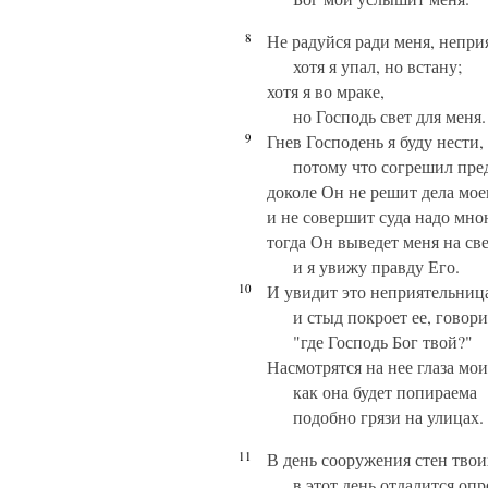
8
Не радуйся ради меня, непри
хотя я упал, но встану;
хотя я во мраке,
но Господь свет для меня.
9
Гнев Господень я буду нести,
потому что согрешил пре
доколе Он не решит дела мое
и не совершит суда надо мно
тогда Он выведет меня на све
и я увижу правду Его.
10
И увидит это неприятельниц
и стыд покроет ее, говор
"где Господь Бог твой?"
Насмотрятся на нее глаза мои
как она будет попираема
подобно грязи на улицах.
11
В день сооружения стен твои
в этот день отдалится опр