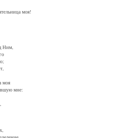
ятельница моя!
д Ним,
го
ю;
т,
а моя
ившую мне:
,
х,
еделение.