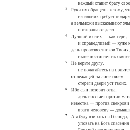
каждый ставит брату свое
3
Руки их обращены к тому, чт
начальник требует подарко
а вельможи высказывают злы
и извращают дело.
4
Лучший из них — как терн,
и справедливый — хуже к
день провозвестников Твоих,
ныне постигнет их смяте
5
Не верьте другу,
не полагайтесь на приятел
от лежащей на лоне твоем
стереги двери уст твоих.
6
Ибо сын позорит отца,
дочь восстает против мат
невестка — против свекрови 
враги человеку — домашн
7
А я буду взирать на Господа,
уповать на Бога спасения
Бог мой услышит меня.