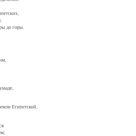
ипетских,
,
оры до горы.
им,
у
алааде,
земли Египетской,
ся
ем;