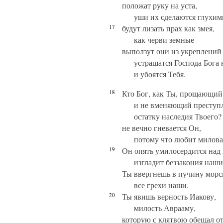
положат руку на уста,
уши их сделаются глухим
17
будут лизать прах как змея,
как черви земные
выползут они из укреплений 
устрашатся Господа Бога
и убоятся Тебя.
18
Кто Бог, как Ты, прощающий
и не вменяющий преступ
остатку наследия Твоего?
не вечно гневается Он,
потому что любит милова
19
Он опять умилосердится над
изгладит беззакония наши
Ты ввергнешь в пучину мор
все грехи наши.
20
Ты явишь верность Иакову,
милость Аврааму,
которую с клятвою обещал о