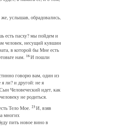
же, услышав, обрадовались,
шь есть пасху? мы пойдем и
вам человек, несущий кувшин
ната, в которой бы Мне есть
16
товьте нам.
И пошли
истинно говорю вам, один из
я ли? и другой: не я
ын Человеческий идет, как
человеку не родиться.
23
есть Тело Мое.
И, взяв
за многих
буду пить новое вино в