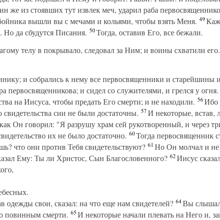
н же из стоявших тут извлек меч, ударил раба первосвященников
49
збойника вышли вы с мечами и кольями, чтобы взять Меня.
Кажд
50
. Но да сбудутся Писания.
Тогда, оставив Его, все бежали.
ому телу в покрывало, следовал за Ним; и воины схватили его.
нику; и собрались к нему все первосвященники и старейшины 
ра первосвященникова; и сидел со служителями, и грелся у огня.
56
тва на Иисуса, чтобы предать Его смерти; и не находили.
Ибо 
57
о свидетельства сии не были достаточны.
И некоторые, встав, 
ак Он говорил: "Я разрушу храм сей рукотворенный, и через тр
60
свидетельство их не было достаточно.
Тогда первосвященник ст
61
ешь? что они против Тебя свидетельствуют?
Но Он молчал и не 
62
азал Ему: Ты ли Христос, Сын Благословенного?
Иисус сказал
ого,
ебесных.
64
 одежды свои, сказал: на что еще нам свидетелей?
Вы слышали
65
го повинным смерти.
И некоторые начали плевать на Него и, за