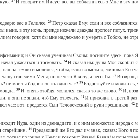
27
скую.
И говорит им Иисус: все вы соблазнитесь о Мне в эту но
29
дварю вас в Галилее.
Петр сказал Ему: если и все соблазнятся,
 ты ныне, в эту ночь, прежде нежели дважды пропоет петух, три
ием говорил: хотя бы мне надлежало и умереть с Тобою, не отрек
фсимания; и Он сказал ученикам Своим: посидите здесь, пока 
34
начал ужасаться и тосковать.
И сказал им: душа Моя скорбит см
 пал на землю и молился, чтобы, если возможно, миновал Его ча
37
 чашу сию мимо Меня; но не чего Я хочу, а чего Ты.
Возвращае
38
ь? не мог ты бодрствовать один час?
Бодрствуйте и молитесь, 
39
40
емощна.
И, опять отойдя, молился, сказав то же слово.
И, возв
41
ли, и они не знали, чтó Ему отвечать.
И приходит в третий раз 
42
шел час: вот, предается Сын Человеческий в руки грешников.
В
иходит Иуда, один из двенадцати, и с ним множество народа с м
44
и старейшин.
Предающий же Его дал им знак, сказав: Кого я по
дя, тотчас подошел к Нему и говорит: Равви! Равви! и поцеловал