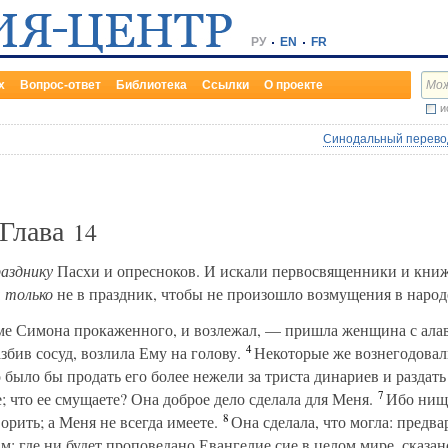
РУ
EN
FR
х
Вопрос-ответ
Библиотека
Ссылки
О проекте
и
Синодальный перевод
 Глава
14
разднику
Пасхи и опресноков. И искали первосвященники и книж
:
только
не в праздник, чтобы не произошло возмущения в народ
ме Симона прокаженного, и возлежал, — пришла женщина с ала
4
збив сосуд, возлила Ему на голову.
Некоторые же вознегодовал
было бы продать его более нежели за триста динариев и раздат
7
е; что ее смущаете? Она доброе дело сделала для Меня.
Ибо нищи
8
орить; а Меня не всегда имеете.
Она сделала, что могла: предва
 где ни будет проповедано Евангелие сие в целом мире, сказано б