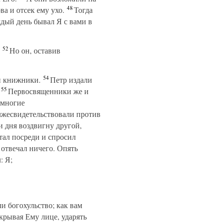
48
а и отсек ему ухо.
Тогда
ый день бывал Я с вами в
52
Но он, оставив
54
и книжники.
Петр издали
55
Первосвященники же и
многие
лжесвидетельствовали против
и дня воздвигну другой,
ал посреди и спросил
отвечал ничего. Опять
: Я;
 богохульство; как вам
крывая Ему лице, ударять