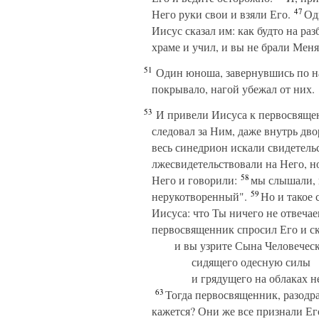
47
Него руки свои и взяли Его.
Оди
Иисус сказал им: как будто на ра
храме и учил, и вы не брали Меня
51
Один юноша, завернувшись по наг
покрывало, нагой убежал от них.
53
И привели Иисуса к первосвящен
следовал за Ним, даже внутрь дво
весь синедрион искали свидетельс
лжесвидетельствовали на Него, н
58
Него и говорили:
мы слышали, к
59
нерукотворенный".
Но и такое 
Иисуса: что Ты ничего не отвеча
первосвященник спросил Его и ск
и вы узрите Сына Человеческ
сидящего одесную силы
и грядущего на облаках н
63
Тогда первосвященник, разодрав
кажется? Они же все признали Е