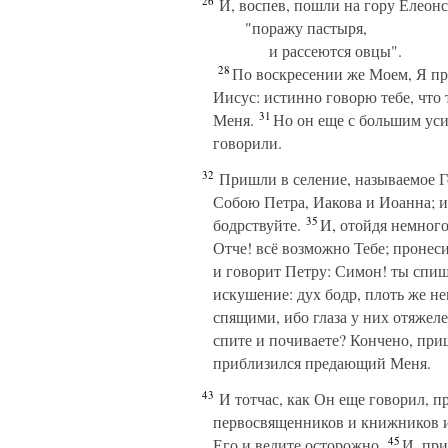
26
И, воспев, пошли на гору Елеон
"поражу пастыря,
и рассеются овцы".
28
По воскресении же Моем, Я пре
Иисус: истинно говорю тебе, что
31
Меня.
Но он еще с большим усил
говорили.
32
Пришли в селение, называемое Ге
Собою Петра, Иакова и Иоанна; и 
35
бодрствуйте.
И, отойдя немного,
Отче! всё возможно Тебе; пронеси
и говорит Петру: Симон! ты спиш
искушение: дух бодр, плоть же н
спящими, ибо глаза у них отяжеле
спите и почиваете? Кончено, при
приблизился предающий Меня.
43
И тотчас, как Он еще говорил, пр
первосвященников и книжников 
45
Его и ведите осторожно.
И, при