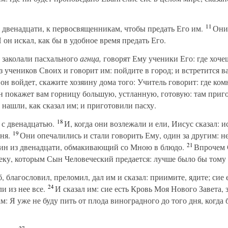
11
двенадцати, к первосвященникам, чтобы предать Его им.
Они 
 он искал, как бы в удобное время предать Его.
 заколали пасхального
агнца,
говорят Ему ученики Его: где хоче
 учеников Своих и говорит им: пойдите в город; и встретится 
он войдет, скажите хозяину дома того: Учитель говорит: где ком
 покажет вам горницу большую, устланную, готовую: там приго
 нашли, как сказал им; и приготовили пасху.
18
 с двенадцатью.
И, когда они возлежали и ели, Иисус сказал: 
19
ня.
Они опечалились и стали говорить Ему, один за другим: не 
21
дин из двенадцати, обмакивающий со Мною в блюдо.
Впрочем С
веку, которым Сын Человеческий предается: лучше было бы тому 
, благословил, преломил, дал им и сказал: приимите, ядите; сие 
24
и из нее все.
И сказал им: сие есть Кровь Моя Нового Завета, 
 Я уже не буду пить от плода виноградного до того дня, когда 