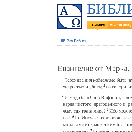
Библия
Мысли вслу
Вся Библия
Евангелие от Марка,
1
Через два дня
надлежало
быть
п
2
хитростью и убить;
но говорили
3
И когда был Он в Вифании, в до
нарда чистого, драгоценного и, ра
5
чему сия трата мира?
Ибо можно 
6
нее.
Но Иисус сказал: оставьте е
когда захотите, можете им благотв
9
погребению.
Истинно говорю вам: