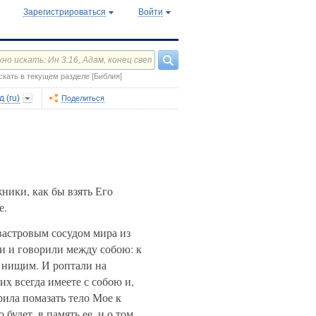
Зарегистрироваться
Войти
скать в текущем разделе [Библия]
 (ru)
Поделиться
ники, как бы взять Его
е.
вастровым сосудом мира из
и и говорили между собою: к
ь нищим. И роптали на
х всегда имеете с собою и,
рила помазать тело Мое к
удет, в память ее, и о том,