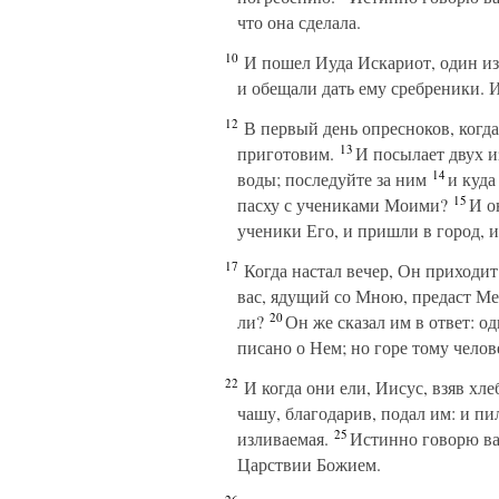
что она сделала.
10
И пошел Иуда Искариот, один из 
и обещали дать ему сребреники. И
12
В первый день опресноков, когда
13
приготовим.
И посылает двух из
14
воды; последуйте за ним
и куда 
15
пасху с учениками Моими?
И он
ученики Его, и пришли в город, и
17
Когда настал вечер, Он приходит
вас, ядущий со Мною, предаст Ме
20
ли?
Он же сказал им в ответ: о
писано о Нем; но горе тому чело
22
И когда они ели, Иисус, взяв хлеб
чашу, благодарив, подал им: и пил
25
изливаемая.
Истинно говорю вам:
Царствии Божием.