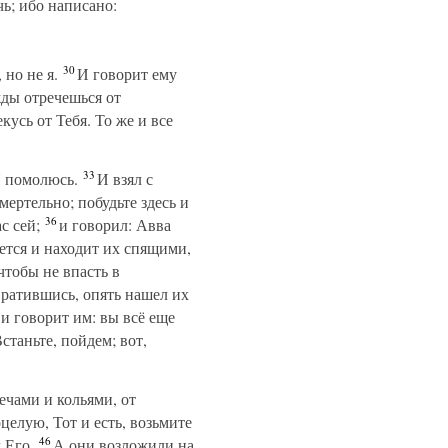
чь; ибо написано:
30
 но не я.
И говорит ему
жды отречешься от
усь от Тебя. То же и все
33
Я помолюсь.
И взял с
ертельно; побудьте здесь и
36
с сей;
и говорил: Авва
тся и находит их спящими,
чтобы не впасть в
ратившись, опять нашел их
и говорит им: вы всё еще
станьте, пойдем; вот,
ечами и кольями, от
целую, Тот и есть, возьмите
46
 Его.
А они возложили на