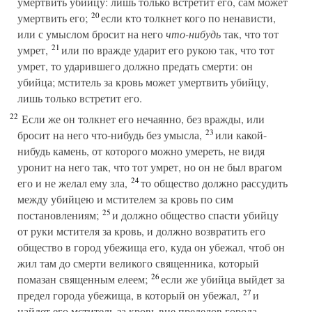
умертвить убийцу: лишь только встретит его, сам может
20
умертвить его;
если кто толкнет кого по ненависти,
или с умыслом бросит на него
что-нибудь
так, что тот
21
умрет,
или по вражде ударит его рукою так, что тот
умрет, то ударившего должно предать смерти: он
убийца; мститель за кровь может умертвить убийцу,
лишь только встретит его.
22
Если же он толкнет его нечаянно, без вражды, или
23
бросит на него что-нибудь без умысла,
или какой-
нибудь камень, от которого можно умереть, не видя
уронит на него так, что тот умрет, но он не был врагом
24
его и не желал ему зла,
то общество должно рассудить
между убийцею и мстителем за кровь по сим
25
постановлениям;
и должно общество спасти убийцу
от руки мстителя за кровь, и должно возвратить его
общество в город убежища его, куда он убежал, чтоб он
жил там до смерти великого священника, который
26
помазан священным елеем;
если же убийца выйдет за
27
предел города убежища, в который он убежал,
и
найдет его мститель за кровь вне пределов города