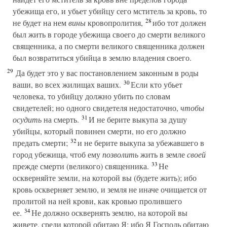
убежища его, и убьет убийцу сего мститель за кровь, то
28
не будет на нем
вины
кровопролития,
ибо тот должен
был жить в городе убежища своего до смерти великого
священника, а по смерти великого священника должен
был возвратиться убийца в землю владения своего.
29
Да будет это у вас постановлением законным в роды
30
ваши, во всех жилищах ваших.
Если кто убьет
человека, то убийцу должно убить по словам
свидетелей; но одного свидетеля недостаточно,
чтобы
31
осудить
на смерть.
И не берите выкупа за душу
убийцы, который повинен смерти, но его должно
32
предать смерти;
и не берите выкупа за убежавшего в
город убежища, чтоб ему
позволить
жить в земле
своей
33
прежде смерти (великого) священника.
Не
оскверняйте земли, на которой вы (будете жить); ибо
кровь оскверняет землю, и земля не иначе очищается от
пролитой на ней крови, как кровью пролившего
34
ее.
Не должно осквернять землю, на которой вы
живете, среди которой обитаю Я; ибо Я Господь обитаю