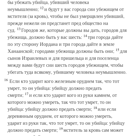
бы убежать убийца, убивший человека
12
неумышленно;
и будут у вас города сии убежищем от
мстителя (за кровь), чтобы не был умерщвлен убивший,
прежде нежели он предстанет пред общество на
13
суд.
Городов же, которые должны вы дать, городов для
14
убежища, должно быть у вас шесть:
три города дайте
по эту сторону Иордана и три города дайте в земле
15
Ханаанской; городами убежища должны быть они;
для
сынов Израилевых и для пришельца и для поселенца
между вами будут сии шесть городов убежищем, чтобы
убегать туда всякому, убившему человека неумышленно.
16
Если кто ударит кого железным орудием так, что тот
умрет, то он убийца: убийцу должно предать
17
смерти;
и если кто ударит кого из руки камнем, от
которого можно умереть, так что тот умрет, то он
18
убийца: убийцу должно предать смерти;
или если
деревянным орудием, от которого можно умереть,
ударит из руки так, что тот умрет, то он убийца: убийцу
19
должно предать смерти;
мститель за кровь сам может