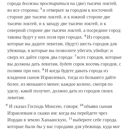
города
должны простираться
на (две) тысячи локтей,
5
во все стороны;
и отмерьте за городом к восточной
стороне две тысячи локтей, и к южной стороне две
тысячи локтей, и к западу две тысячи локтей, и к
северной стороне две тысячи локтей, а посредине город:
6
таковы будут у них поля при городах.
Из городов,
которые вы дадите левитам, (будут) шесть городов для
убежища, в которые вы позволите убегать убийце; и
7
сверх их дайте сорок два города:
всех городов, которые
вы должны дать левитам,
будет
сорок восемь городов, с
8
полями при них.
И когда будете давать города из
владения сынов Израилевых, тогда из большего дайте
более, из меньшего менее; каждое колено, смотря по
уделу, какой получит, должно дать из городов своих
левитам.
9
10
И сказал Господь Моисею, говоря:
объяви сынам
Израилевым и скажи им: когда вы перейдете чрез
11
Иордан в землю Ханаанскую,
выберите себе города,
которые были бы у вас городами для убежища, куда мог