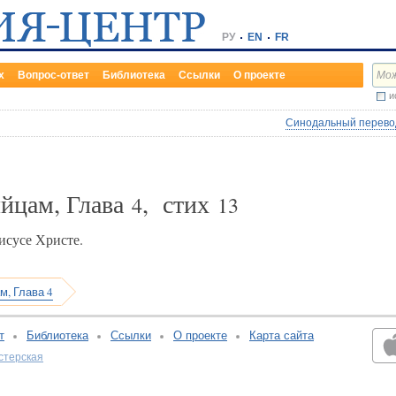
РУ
EN
FR
х
Вопрос-ответ
Библиотека
Ссылки
О проекте
и
Синодальный перевод
йцам, Глава
, стих
4
13
исусе Христе.
м, Глава 4
т
Библиотека
Ссылки
О проекте
Карта сайта
стерская
v:2.0.3.107