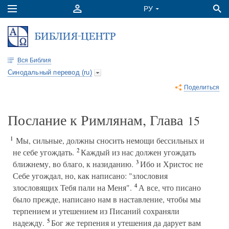
Вся Библия
Синодальный перевод (ru)
Поделиться
Послание к Римлянам, Глава
15
1
Мы, сильные, должны сносить немощи бессильных и
2
не себе угождать.
Каждый из нас должен угождать
3
ближнему, во благо, к назиданию.
Ибо и Христос не
Себе угождал, но, как написано: "злословия
4
злословящих Тебя пали на Меня".
А все, что писано
было прежде, написано нам в наставление, чтобы мы
терпением и утешением из Писаний сохраняли
5
надежду.
Бог же терпения и утешения да дарует вам