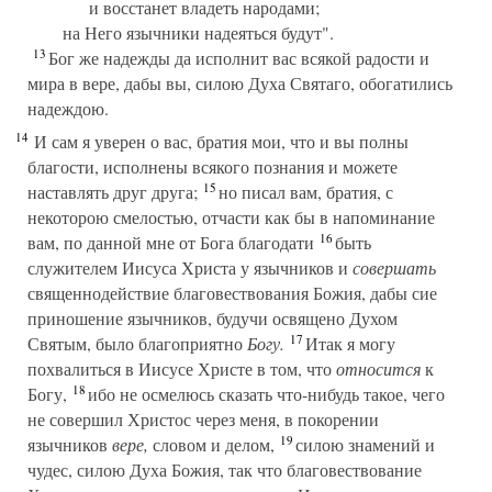
и восстанет владеть народами;
на Него язычники надеяться будут".
13
Бог же надежды да исполнит вас всякой радости и
мира в вере, дабы вы, силою Духа Святаго, обогатились
надеждою.
14
И сам я уверен о вас, братия мои, что и вы полны
благости, исполнены всякого познания и можете
15
наставлять друг друга;
но писал вам, братия, с
некоторою смелостью, отчасти как бы в напоминание
16
вам, по данной мне от Бога благодати
быть
служителем Иисуса Христа у язычников и
совершать
священнодействие благовествования Божия, дабы сие
приношение язычников, будучи освящено Духом
17
Святым, было благоприятно
Богу.
Итак я могу
похвалиться в Иисусе Христе в том, что
относится
к
18
Богу,
ибо не осмелюсь сказать что-нибудь такое, чего
не совершил Христос через меня, в покорении
19
язычников
вере,
словом и делом,
силою знамений и
чудес, силою Духа Божия, так что благовествование