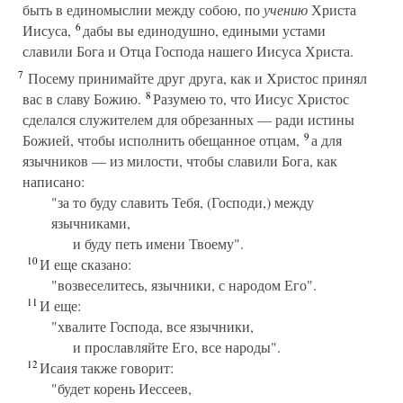
быть в единомыслии между собою, по
учению
Христа
6
Иисуса,
дабы вы единодушно, едиными устами
славили Бога и Отца Господа нашего Иисуса Христа.
7
Посему принимайте друг друга, как и Христос принял
8
вас в славу Божию.
Разумею то, что Иисус Христос
сделался служителем для обрезанных — ради истины
9
Божией, чтобы исполнить обещанное отцам,
а для
язычников — из милости, чтобы славили Бога, как
написано:
"за то буду славить Тебя, (Господи,) между
язычниками,
и буду петь имени Твоему".
10
И еще сказано:
"возвеселитесь, язычники, с народом Его".
11
И еще:
"хвалите Господа, все язычники,
и прославляйте Его, все народы".
12
Исаия также говорит:
"будет корень Иессеев,