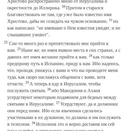
Христово распространено мною от Иерусалима и
20
окрестности до Иллирика.
Притом я старался
благовествовать не там, где
уже
было известно имя
21
Христово, дабы не созидать на чужом основании,
но
как написано: "не имевшие о Нем известия увидят, и не
слышавшие узнáют".
22
Сие-то много раз и препятствовало мне прийти к
23
вам.
Ныне же, не имея
такого
места в сих странах, а с
24
давних лет имея желание прийти к вам,
как только
предприму путь в Испанию, приду к вам. Ибо надеюсь,
что, проходя, увижусь с вами и что вы проводите меня
туда, как скоро наслажусь
общением
с вами, хотя
25
отчасти.
А теперь я иду в Иерусалим, чтобы
26
послужить святым,
ибо Македония и Ахаия
усердствуют некоторым подаянием для бедных между
27
святыми в Иерусалиме.
Усердствуют, да и должники
они перед ними. Ибо если язычники сделались
участниками в их духовном, то должны и им послужить
28
в телесном.
Исполнив это и верно доставив им сей
плод
усердия,
я отправлюсь через ваши
места
в