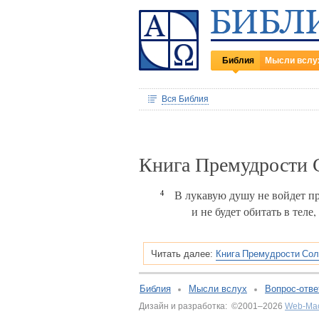
Библия
Мысли вслу
Вся Библия
Книга Премудрости 
4
В лукавую душу не войдет пр
и не будет обитать в теле
Книга Премудрости Сол
Читать далее:
Библия
Мысли вслух
Вопрос-отве
Дизайн и разработка: ©2001–2026
Web-Ма