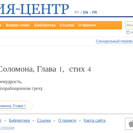
РУ
EN
FR
х
Вопрос-ответ
Библиотека
Ссылки
О проекте
и
Синодальный перевод
Соломона, Глава
, стих
1
4
емудрость,
, порабощенном греху.
омона, Глава 1
т
Библиотека
Ссылки
О проекте
Карта сайта
стерская
v:2.0.3.107