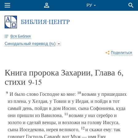
Вся Библия
Синодальный перевод (ru)
Поделиться
Книга пророка Захарии, Глава
,
6
стихи
9-15
9
10
И было слово Господне ко мне:
возьми у пришедших
из плена, у Хелдая, у Товии и у Иедая, и пойди в тот
самый день, пойди в дом Иосии, сына Софониева, куда
11
они пришли из Вавилона,
возьми
у них
серебро и
золото и сделай венцы, и возложи на голову Иисуса,
12
сына Иоседекова, иерея великого,
и скажи ему: так
говорит Господь Саваоф: вот Муж — имя Ему