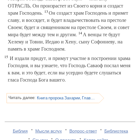
ОТРАСЛЬ, Он произрастет из Своего корня и создаст
13
храм Господень.
Он создаст храм Господень и примет
славу, и воссядет, и будет владычествовать на престоле
Своем; будет и священником на престоле Своем, и совет
14
мира будет между тем и другим.
А венцы те будут
Хелему и Товии, Иедаю и Хену, сыну Софониеву, на
память в храме Господнем.
15
И издали придут, и примут участие в построении храма
Господня, и вы узнаете, что Господь Саваоф послал меня
к вам, и это будет, если вы усердно будете слушаться
гласа Господа Бога вашего.
Книга пророка Захарии, Глава 7
Читать далее:
Библия
Мысли вслух
Вопрос-ответ
Библиотека