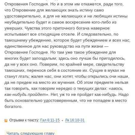
Откровения Господня. Но и в этом им откажется, ради того,
что Откровение для желающих знать истину само
удостоверительно, а для не желающих и не любящих истины
неубедительно будет и самое воскресение кого-либо из
умерших. Чувства этого приточного богача наверное
испытывают все отходящие отселе. И следовательно, по
тамошнему убеждению, которое будет убеждением и всех нас,
единственное для нас руководство на пути жизни —
Откровение Господне. Но там уже такое убеждение для
многих будет запоздалым; здесь оно лучше бы пригодилось,
да не у всех оно. Поверим, по крайней мере, свидетельству
тамошних, перенося себя в состояние их. Сущие в муках не
станут лгать; жалея нас, они хотят, чтобы открылись очи наши,
да не придем на место их мучения. Об этом предмете нельзя
так говорить, как говорим нередко о текущих делах: «
авось,
как-нибудь пройдет
». Нет, уж то не пройдет как-нибудь. Надо
быть основательно удостоверенным, что не попадем в место
богатого.
Отрывки к тексту:
Гал 6:11-15
Лк 16:10-31
Читать следующую главу