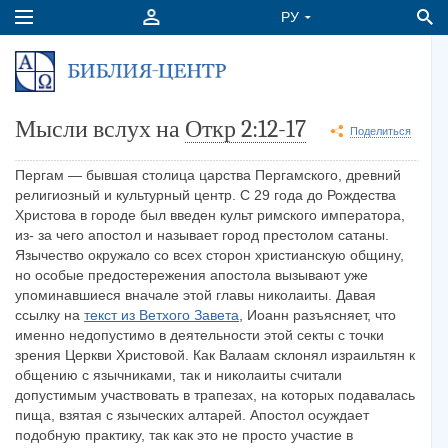
Мысли вслух на
Откр 2:12-17
Поделиться
Пергам — бывшая столица царства Пергамского, древний
религиозный и культурный центр. С 29 года до Рождества
Христова в городе был введен культ римского императора,
из- за чего апостол и называет город престолом сатаны.
Язычество окружало со всех сторон христианскую общину,
но особые предостережения апостола вызывают уже
упоминавшиеся вначале этой главы николаиты. Давая
ссылку на
текст из Ветхого Завета
, Иоанн разъясняет, что
именно недопустимо в деятельности этой секты с точки
зрения Церкви Христовой. Как Валаам склонял израильтян к
общению с язычниками, так и николаиты считали
допустимым участвовать в трапезах, на которых подавалась
пища, взятая с языческих алтарей. Апостол осуждает
подобную практику, так как это не просто участие в