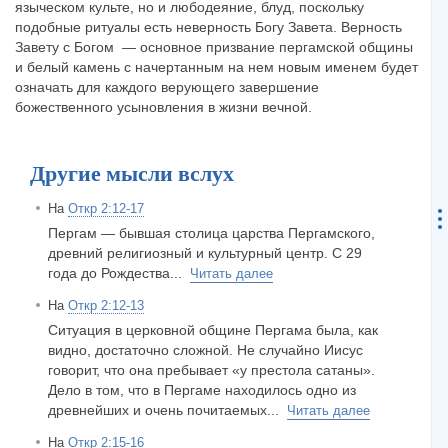
языческом культе, но и любодеяние, блуд, поскольку
подобные ритуалы есть неверность Богу Завета. Верность
Завету с Богом — основное призвание пергамской общины
и белый камень с начертанным на нем новым именем будет
означать для каждого верующего завершение
божественного усыновления в жизни вечной.
Другие мысли вслух
На
Откр 2:12-17
Пергам — бывшая столица царства Пергамского,
древний религиозный и культурный центр. С 29
года до Рождества...
Читать далее
На
Откр 2:12-13
Ситуация в церковной общине Пергама была, как
видно, достаточно сложной. Не случайно Иисус
говорит, что она пребывает «у престола сатаны».
Дело в том, что в Пергаме находилось одно из
древнейших и очень почитаемых...
Читать далее
На
Откр 2:15-16