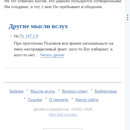
Не тот отмечен Богом, кто широко пользуется сотворёнными
Им плодами, а тот, с кем Он пребывает в общении.
Другие мысли вслух
На
Пс 147:1-9
При прочтении Псалмов все время натыкаешься на
явно несправделивый факт: кого-то Бог избирает, а
кого-то нет...
Читать далее
Библия
Мысли вслух
Вопрос-ответ
Библиотека
Ссылки
О проекте
Карта сайта
Дизайн и разработка: ©2001–2026
Web-Мастерская
v:2.0.3.107