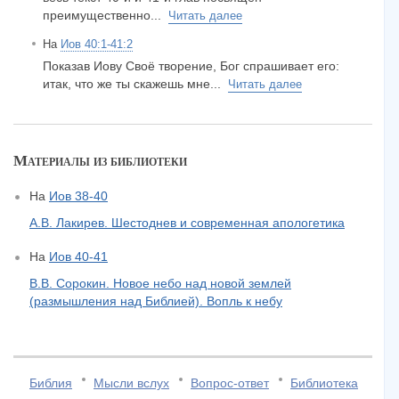
преимущественно...
Читать далее
На
Иов 40:1-41:2
Показав Иову Своё творение, Бог спрашивает его:
итак, что же ты скажешь мне...
Читать далее
Материалы из библиотеки
На
Иов 38-40
А.В. Лакирев. Шестоднев и современная апологетика
На
Иов 40-41
В.В. Сорокин. Новое небо над новой землей
(размышления над Библией). Вопль к небу
Библия
Мысли вслух
Вопрос-ответ
Библиотека