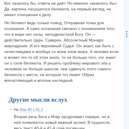
Бог, казалось бы, ответа не даёт. Но именно «казалось бы».
Да, картина пасущегося бегемота, на первый взгляд, не
имеет отношения к делу.
Но бегемот ведь только повод. Отправная точка для
осознания. А само осознание связано с пониманием того,
что в мире нет силы, неподвластной Богу. Он —
действительно Царь. Суверен. Абсолютный Монарх
мироздания. И его верховный Судья. Он знает, как быть с
нечестивцами и вообще со всем злом мира. А человек если
и может что-то об этом знать, то не больше того, что знает
он о силе бегемота. И решить проблему мирового зла у
человека не больше шансов, чем сдвинуть этого самого
бегемота с места, на котором тот лежит. Образ
впечатляющий и вполне наглядный.
Другие мысли вслух
На
Иов 40:1-41:2
Вторая речь Бога к Иову продолжает первую, но в
ней появляется новый важный аспект. В сущности,
весь текст 40-й и 41-й глав посвящен