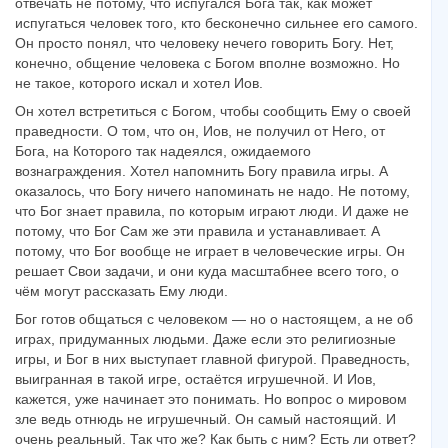
отвечать не потому, что испугался Бога так, как может
испугаться человек того, кто бесконечно сильнее его самого.
Он просто понял, что человеку нечего говорить Богу. Нет,
конечно, общение человека с Богом вполне возможно. Но
не такое, которого искал и хотел Иов.
Он хотел встретиться с Богом, чтобы сообщить Ему о своей
праведности. О том, что он, Иов, не получил от Него, от
Бога, на Которого так надеялся, ожидаемого
вознаграждения. Хотел напомнить Богу правила игры. А
оказалось, что Богу ничего напоминать не надо. Не потому,
что Бог знает правила, по которым играют люди. И даже не
потому, что Бог Сам же эти правила и устанавливает. А
потому, что Бог вообще не играет в человеческие игры. Он
решает Свои задачи, и они куда масштабнее всего того, о
чём могут рассказать Ему люди.
Бог готов общаться с человеком — но о настоящем, а не об
играх, придуманных людьми. Даже если это религиозные
игры, и Бог в них выступает главной фигурой. Праведность,
выигранная в такой игре, остаётся игрушечной. И Иов,
кажется, уже начинает это понимать. Но вопрос о мировом
зле ведь отнюдь не игрушечный. Он самый настоящий. И
очень реальный. Так что же? Как быть с ним? Есть ли ответ?