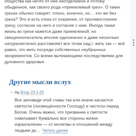
общества как нечто от неё неотделимое и потому
обыденное, как своего рода «приемлемый грех». О таких
грехах обычно говорят: плохо, конечно, но… кто же без
греха? Это и есть отказ от покаяния, от противостояния
греху, согласие на него и согласие с ним. Иногда такая
жизнь во грехе кажется даже приемлемой, но
священнописатель вполне однозначно и даже несколько
натуралистично расставляет все точки над i: жить так — всё
равно, что жить посреди собственных неубранных
экскрементов. Со всеми вытекающими последствиями для
духовного здоровья.
Другие мысли вслух
На
Втор 23:1-25
Все заповеди этой главы так или иначе касаются
святости (посвящённости Господу) и чистоты перед
Богом. Очень важно, что призвание к святости
охватывает буквально все стороны жизни
израильтянин — от молитвы и отношений между
людьми до...
Читать далее