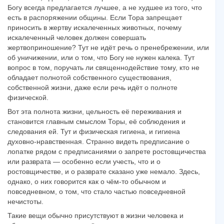
Богу всегда предлагается лучшее, а не худшее из того, что
есть в распоряжении общины. Если Тора запрещает
приносить в жертву искалеченных животных, почему
искалеченный человек должен совершать
жертвоприношение? Тут не идёт речь о пренебрежении, или
об уничижении, или о том, что Богу не нужен калека. Тут
вопрос в том, поручать ли священнодействие тому, кто не
обладает полнотой собственного существования,
собственной жизни, даже если речь идёт о полноте
физической.
Вот эта полнота жизни, цельность её переживания и
становится главным смыслом Торы, её соблюдения и
следования ей. Тут и физическая гигиена, и гигиена
духовно-нравственная. Странно видеть предписание о
лопатке рядом с предписаниями о запрете ростовщичества
или разврата — особенно если учесть, что и о
ростовщичестве, и о разврате сказано уже немало. Здесь,
однако, о них говорится как о чём-то обычном и
повседневном, о том, что стало частью повседневной
нечистоты.
Такие вещи обычно присутствуют в жизни человека и