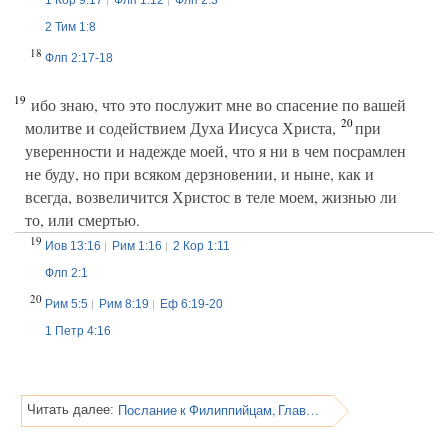
2 Тим 1:8
18
Флп 2:17-18
19
ибо знаю, что это послужит мне во спасение по вашей
20
молитве и содействием Духа Иисуса Христа,
при
уверенности и надежде моей, что я ни в чем посрамлен
не буду, но при всяком дерзновении, и ныне, как и
всегда, возвеличится Христос в теле моем, жизнью ли
то, или смертью.
19
Иов 13:16
Рим 1:16
2 Кор 1:11
Флп 2:1
20
Рим 5:5
Рим 8:19
Еф 6:19-20
1 Петр 4:16
Послание к Филиппийцам, Глава 1
Читать далее: