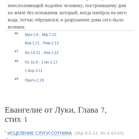
неисполняющий подобен человеку, построившему дом
на земле без основания, который, когда напёрла на него
вода, тотчас обрушился; и разрушение дома сего было
великое.
46
Мал 1:6
Мф 7:22
Иак 1:21
Рим 2:13
47
Ин 14:21
Иак 1:22
48
Пс 31:6
1 Ин 2:17
1 Кор 3:11
49
Притч 1:29
Евангелие от Луки, Глава
,
7
стих
1
1
ИСЦЕЛЕНИЕ СЛУГИ СОТНИКА
Мф 8:5-13
Ин 4:43-54
(
;
)