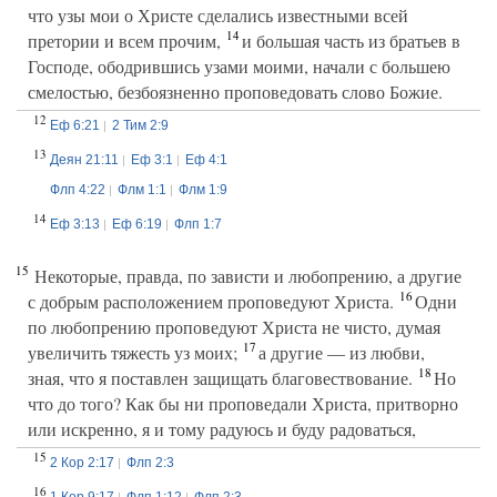
что узы мои о Христе сделались известными всей
14
претории и всем прочим,
и большая часть из братьев в
Господе, ободрившись узами моими, начали с большею
смелостью, безбоязненно проповедовать слово Божие.
12
Еф 6:21
2 Тим 2:9
13
Деян 21:11
Еф 3:1
Еф 4:1
Флп 4:22
Флм 1:1
Флм 1:9
14
Еф 3:13
Еф 6:19
Флп 1:7
15
Некоторые, правда, по зависти и любопрению, а другие
16
с добрым расположением проповедуют Христа.
Одни
по любопрению проповедуют Христа не чисто, думая
17
увеличить тяжесть уз моих;
а другие — из любви,
18
зная, что я поставлен защищать благовествование.
Но
что до того? Как бы ни проповедали Христа, притворно
или искренно, я и тому радуюсь и буду радоваться,
15
2 Кор 2:17
Флп 2:3
16
1 Кор 9:17
Флп 1:12
Флп 2:3