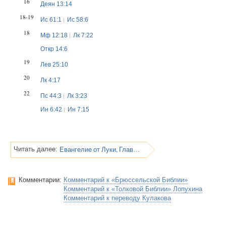
16
Деян 13:14
18-19
Ис 61:1
Ис 58:6
18
Мф 12:18
Лк 7:22
Откр 14:6
19
Лев 25:10
20
Лк 4:17
22
Пс 44:3
Лк 3:23
Ин 6:42
Ин 7:15
Евангелие от Луки, Глава 4
Читать далее:
Комментарии:
Комментарий к «Брюссельской Библии»
Комментарий к «Толковой Библии» Лопухина
Комментарий к переводу Кулакова