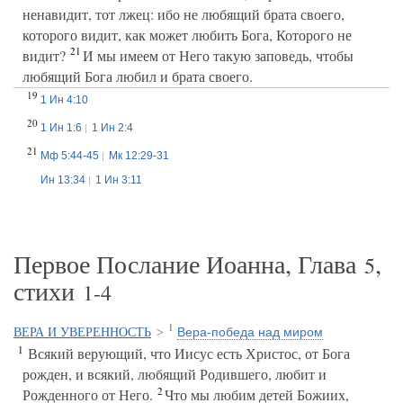
ненавидит, тот лжец: ибо не любящий брата своего,
которого видит, как может любить Бога, Которого не
21
видит?
И мы имеем от Него такую заповедь, чтобы
любящий Бога любил и брата своего.
19
1 Ин 4:10
20
1 Ин 1:6
1 Ин 2:4
21
Мф 5:44-45
Мк 12:29-31
Ин 13:34
1 Ин 3:11
Первое Послание Иоанна, Глава
,
5
стихи
1-4
1
Вера-победа над миром
ВЕРА И УВЕРЕННОСТЬ
>
1
Всякий верующий, что Иисус есть Христос, от Бога
рожден, и всякий, любящий Родившего, любит и
2
Рожденного от Него.
Что мы любим детей Божиих,