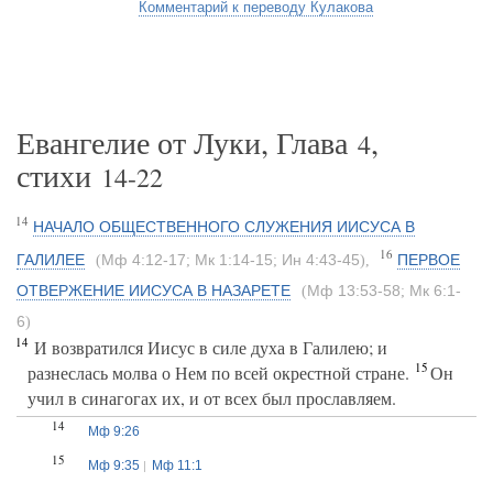
Комментарий к переводу Кулакова
Евангелие от Луки, Глава
,
4
стихи
14-22
14
НАЧАЛО ОБЩЕСТВЕННОГО СЛУЖЕНИЯ ИИСУСА В
16
ГАЛИЛЕЕ
Мф 4:12-17
Мк 1:14-15
Ин 4:43-45
ПЕРВОЕ
(
;
;
)
,
ОТВЕРЖЕНИЕ ИИСУСА В НАЗАРЕТЕ
Мф 13:53-58
Мк 6:1-
(
;
6
)
14
И возвратился Иисус в силе духа в Галилею; и
15
разнеслась молва о Нем по всей окрестной стране.
Он
учил в синагогах их, и от всех был прославляем.
14
Мф 9:26
15
Мф 9:35
Мф 11:1