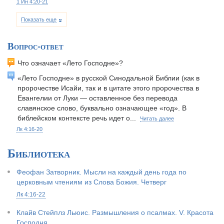
1 Ин 4:20-21
Показать еще
Вопрос-ответ
Что означает «Лето Господне»?
«Лето Господне» в русской Синодальной Библии (как в
пророчестве Исайи, так и в цитате этого пророчества в
Евангелии от Луки — оставленное без перевода
славянское слово, буквально означающее «год». В
библейском контексте речь идет о...
Читать далее
Лк 4:16-20
Библиотека
Феофан Затворник. Мысли на каждый день года по
церковным чтениям из Слова Божия. Четверг
Лк 4:16-22
Клайв Стейплз Льюис. Размышления о псалмах. V. Красота
Господня