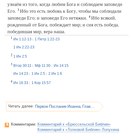
узнаём из того, когда любим Бога и соблюдаем заповеди
3
Его.
Ибо это есть любовь к Богу, чтобы мы соблюдали
4
заповеди Его; и заповеди Его нетяжки.
Ибо всякий,
рожденный от Бога, побеждает мир; и сия есть победа,
победившая мир, вера наша.
1
Ин 1:12-13
1 Петр 1:22-23
1 Ин 2:22-23
2
1 Ин 2:5
3
Втор 30:11
Мф 11:30
Ин 14:15
Ин 14:23
1 Ин 2:5
2 Ин 1:6
4
Ин 16:33
1 Кор 15:57
Первое Послание Иоанна, Глава 5
Читать далее:
Комментарии:
Комментарий к «Брюссельской Библии»
Комментарий к «Толковой Библии» Лопухина