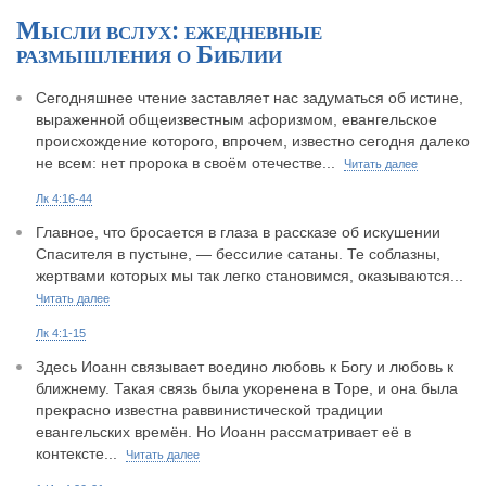
Мысли вслух: ежедневные
размышления о Библии
Сегодняшнее чтение заставляет нас задуматься об истине,
выраженной общеизвестным афоризмом, евангельское
происхождение которого, впрочем, известно сегодня далеко
не всем: нет пророка в своём отечестве...
Читать далее
Лк 4:16-44
Главное, что бросается в глаза в рассказе об искушении
Спасителя в пустыне, — бессилие сатаны. Те соблазны,
жертвами которых мы так легко становимся, оказываются...
Читать далее
Лк 4:1-15
Здесь Иоанн связывает воедино любовь к Богу и любовь к
ближнему. Такая связь была укоренена в Торе, и она была
прекрасно известна раввинистической традиции
евангельских времён. Но Иоанн рассматривает её в
контексте...
Читать далее