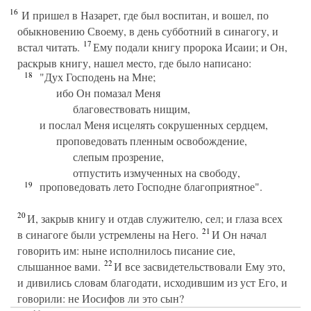
16
И пришел в Назарет, где был воспитан, и вошел, по
обыкновению Своему, в день субботний в синагогу, и
17
встал читать.
Ему подали книгу пророка Исаии; и Он,
раскрыв книгу, нашел место, где было написано:
18
"Дух Господень на Мне;
ибо Он помазал Меня
благовествовать нищим,
и послал Меня исцелять сокрушенных сердцем,
проповедовать пленным освобождение,
слепым прозрение,
отпустить измученных на свободу,
19
проповедовать лето Господне благоприятное".
20
И, закрыв книгу и отдав служителю, сел; и глаза всех
21
в синагоге были устремлены на Него.
И Он начал
говорить им: ныне исполнилось писание сие,
22
слышанное вами.
И все засвидетельствовали Ему это,
и дивились словам благодати, исходившим из уст Его, и
говорили: не Иосифов ли это сын?