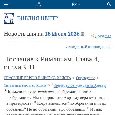
Новость дня
на
18 Июня 2026
Поделиться
Синодальный перевод (ru)
Послание к Римлянам, Глава
,
4
стихи
9-11
СПАСЕНИЕ ВЕРОЮ В ИИСУСА ХРИСТА
>
Оправдание
>
1
Оправдание верою во Христе
>
Пример из Ветхого Завета: Авраам
9
Блаженство сие
относится
к обрезанию, или к
необрезанию? Мы говорим, что Аврааму вера вменилась
10
в праведность.
Когда вменилась? по обрезании или до
11
обрезания? Не по обрезании, а до обрезания.
И знак
обрезания он получил,
как
печать праведности через