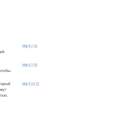
Мф 6:7-15
ий.
Мф 6:7-15
чтобы
тарый
Мф 6:14-21
жут
тью,