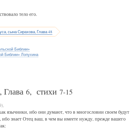
ствовало тело его.
са, сына Сирахова, Глава 48
ельской Библии»
ой Библии» Лопухина
, Глава
, стихи
6
7-15
9
)
,
как язычники, ибо они думают, что в многословии своем будут
 ибо знает Отец ваш, в чем вы имеете нужду, прежде вашего
ак: