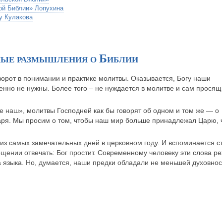
ой Библии» Лопухина
у Кулакова
ные размышления о Библии
ворот в понимании и практике молитвы. Оказывается, Богу наши
но не нужны. Более того – не нуждается в молитве и сам просящ
е наш», молитвы Господней как бы говорят об одном и том же — о
аря. Мы просим о том, чтобы наш мир больше принадлежал Царю, 
з самых замечательных дней в церковном году. И вспоминается с
ощении отвечать: Бог простит. Современному человеку эти слова ре
ба языка. Но, думается, наши предки обладали не меньшей духовнос