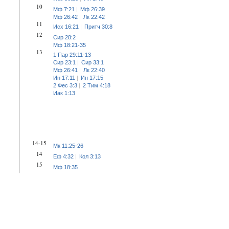
10
Мф 7:21
Мф 26:39
Мф 26:42
Лк 22:42
11
Исх 16:21
Притч 30:8
12
Сир 28:2
Мф 18:21-35
13
1 Пар 29:11-13
Сир 23:1
Сир 33:1
Мф 26:41
Лк 22:40
Ин 17:11
Ин 17:15
2 Фес 3:3
2 Тим 4:18
Иак 1:13
14-15
Мк 11:25-26
14
Еф 4:32
Кол 3:13
15
Мф 18:35