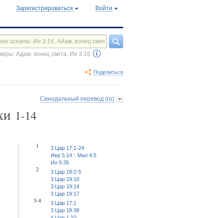
Зарегистрироваться
Войти
еры: Адам, конец света, Ин 3:16
Поделиться
Синодальный перевод (ru)
ихи
1-14
1
3 Цар 17:1-24
Иер 5:14
Мал 4:5
Ин 5:35
2
3 Цар 18:2-5
3 Цар 19:10
3 Цар 19:14
3 Цар 19:17
3-4
3 Цар 17:1
3 Цар 18:38
4 Цар 1:10