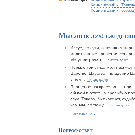
Комментарий к «Толков
Комментарий к перевод
Мысли вслух: ежеднев
Иисус, по сути, совершает пере
молитвенные прошения совершен
Могут возразить...
Читать далее
Первые три стиха молитвы «Отч
Царстве. Царство – владение Ц
в нём...
Читать далее
Прощеное воскресение — один и
обычай в ответ на просьбу о пр
слух. Такова, быть может, судь
чем мы, поэтому...
Читать далее
Показать еще
Вопрос-ответ