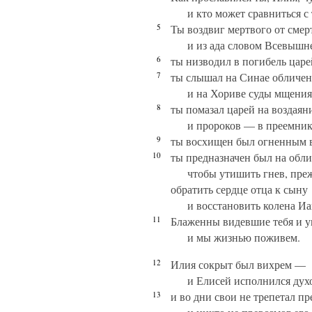
и кто может сравниться с 
5
Ты воздвиг мертвого от смер
и из ада словом Всевышн
6
ты низводил в погибель царе
7
ты слышал на Синае обличе
и на Хориве суды мщения
8
ты помазал царей на воздаян
и пророков — в преемник
9
ты восхищен был огненным в
10
ты предназначен был на обли
чтобы утишить гнев, пре
обратить сердце отца к сыну
и восстановить колена Иа
11
Блаженны видевшие тебя и
и мы жизнью поживем.
12
Илия сокрыт был вихрем —
и Елисей исполнился духо
13
и во дни свои не трепетал пр