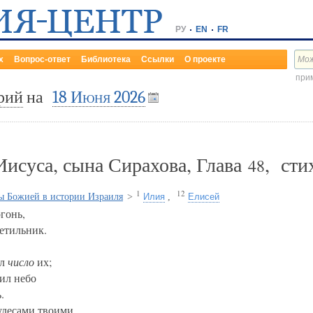
РУ
EN
FR
х
Вопрос-ответ
Библиотека
Ссылки
О проекте
прим
рий
на
18 Июня 2026
исуса, сына Сирахова, Глава
, ст
48
1
12
ы Божией в истории Израиля
>
Илия
,
Елисей
гонь,
ветильник.
ил
число
их;
ил небо
.
удесами твоими,