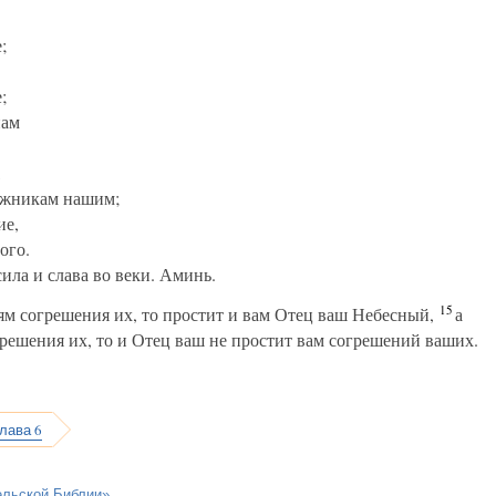
;
;
нам
,
лжникам нашим;
ие,
ого.
сила и слава во веки. Аминь.
15
м согрешения их, то простит и вам Отец ваш Небесный,
а
грешения их, то и Отец ваш не простит вам согрешений ваших.
лава 6
ельской Библии»