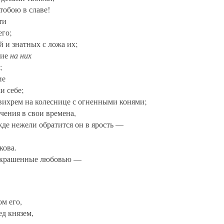
тобою в славе!
ти
его;
й и знатных с ложа их;
ние
на них
;
ие
и себе;
ихрем на колеснице с огненными конями;
чения в свои времена,
жде нежели обратится он в ярость —
кова.
 украшенные любовью —
м его,
ед князем,