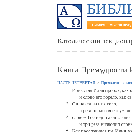
Библия
Мысли вслу
Католический лекциона
Книга Премудрости И
ЧАСТЬ ЧЕТВЕРТАЯ
>
Проявления слав
1
И восстал Илия пророк, как о
и слово его горело, как с
2
Он навел на них голод
и ревностью своею умал
3
словом Господним он заключ
и три раза низводил огонь
4
Как прославился ты, Илия, ч