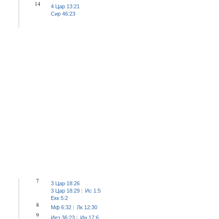
14
4 Цар 13:21
Сир 46:23
7
3 Цар 18:26
3 Цар 18:29
Ис 1:5
Екк 5:2
8
Мф 6:32
Лк 12:30
9
Иез 36:23
Ин 17:6