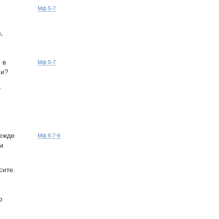
Мф 5-7
,
 в
Мф 5-7
ни?
.
режде
Мф 6:7-8
ам
сите.
о