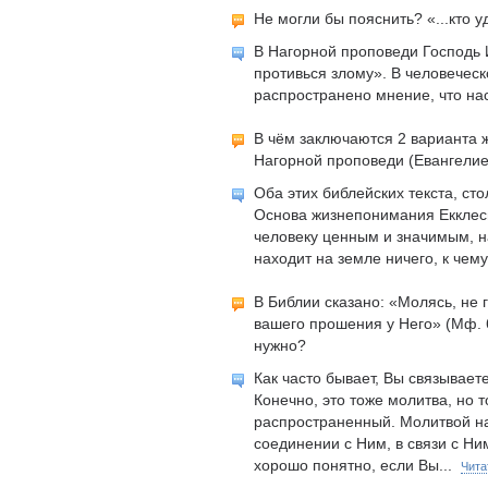
Не могли бы пояснить? «...кто 
В Нагорной проповеди Господь 
противься злому». В человеческ
распространено мнение, что на
В чём заключаются 2 варианта ж
Нагорной проповеди (Евангелие 
Оба этих библейских текста, ст
Основа жизнепонимания Екклесиа
человеку ценным и значимым, н
находит на земле ничего, к чем
В Библии сказано: «Молясь, не 
вашего прошения у Него» (Мф. 6
нужно?
Как часто бывает, Вы связываете
Конечно, это тоже молитва, но 
распространенный. Молитвой на
соединении с Ним, в связи с Ни
хорошо понятно, если Вы...
Чита