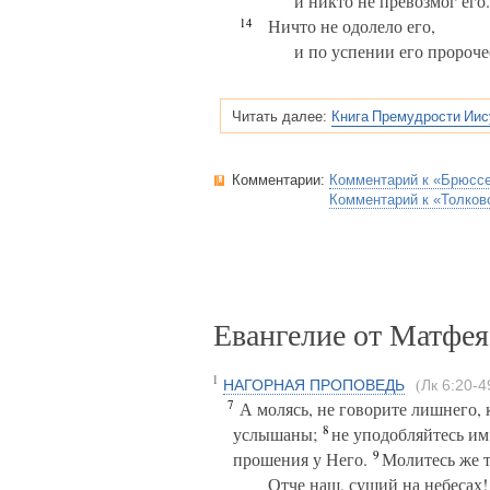
и никто не превозмог его.
14
Ничто не одолело его,
и по успении его пророче
Книга Премудрости Иису
Читать далее:
Комментарии:
Комментарий к «Брюсс
Комментарий к «Толков
Евангелие от Матфея
1
НАГОРНАЯ ПРОПОВЕДЬ
Лк 6:20-4
(
7
А молясь, не говорите лишнего, 
8
услышаны;
не уподобляйтесь им,
9
прошения у Него.
Молитесь же т
Отче наш, сущий на небесах!