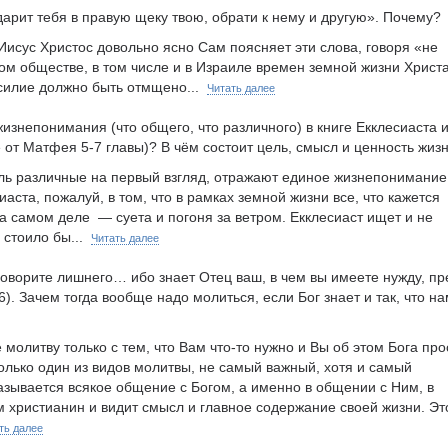
ударит тебя в правую щеку твою, обрати к нему и другую». Почему?
Иисус Христос довольно ясно Сам поясняет эти слова, говоря «не
ом обществе, в том числе и в Израиле времен земной жизни Христа
силие должно быть отмщено...
Читать далее
изнепонимания (что общего, что различного) в книге Екклесиаста и
от Матфея 5-7 главы)? В чём состоит цель, смысл и ценность жиз
оль различные на первый взгляд, отражают единое жизнепонимание
ста, пожалуй, в том, что в рамках земной жизни все, что кажется
а самом деле — суета и погоня за ветром. Екклесиаст ищет и не
у стоило бы...
Читать далее
говорите лишнего… ибо знает Отец ваш, в чем вы имеете нужду, п
). Зачем тогда вообще надо молиться, если Бог знает и так, что н
 молитву только с тем, что Вам что-то нужно и Вы об этом Бога про
только один из видов молитвы, не самый важный, хотя и самый
зывается всякое общение с Богом, а именно в общении с Ним, в
м христианин и видит смысл и главное содержание своей жизни. Эт
ть далее