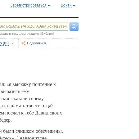
Зарегистрироваться
Войти
скать в текущем разделе [Библия]
 (ru)
Поделиться
л: «я выскажу почтение к
 выразить ему
ские сказали своему
тить память твоего отца?
чем послал к тебе Давид своих
бедер.
ди были слишком обесчещены.
6
йтесь».
Аммонитяне