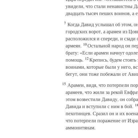
увидели, что стали ненавистны Да
двадцать тысяч пеших воинов, а е
7
Когда Давид услышал об этом, он
городских ворот, а арамеи из Цов
расположился и спереди, и сзади 
10
армеян.
Остальной народ он пер
брату: «Если арамеи начнут одоле
12
помощь.
Крепись, будем стоять 
воинами, которые были у него, вс
бегут, они тоже побежали от Ави
15
Арамеи, видя, что потерпели пора
арамеев, что жили за рекой Евфр
этом возвестили Давиду, он собр
1
Давида и вступили с ним в бой.
пехотинцев. Сразил он и их воен
что потерпели поражение от Изра
аммонитянам.