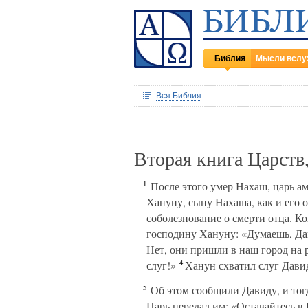
Библия
Мысли вслу
Вся Библия
Вторая книга Царств
1
После этого умер Нахаш, царь ам
Хануну, сыну Нахаша, как и его 
соболезнование о смерти отца. К
господину Хануну: «Думаешь, Дав
Нет, они пришли в наш город на ра
4
слуг!»
Ханун схватил слуг Давид
5
Об этом сообщили Давиду, и тог
Царь передал им: «Оставайтесь в 