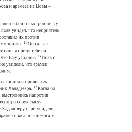
хова и арамеев из Цовы –
ли на бой и выстроились у
Йоав увидел, что неприятель
 поставил их против
11
 аммонитян.
Он сказал
итяне, я приду тебе на
13
 что Ему угодно».
Йоав с
не увидели, что арамеи
алим.
ил гонцов и привел тех
17
ник Хададезера.
Когда об
и выстроились напротив
есниц и сорок тысяч
 Хададезеру цари увидели,
арамеи опасались помогать