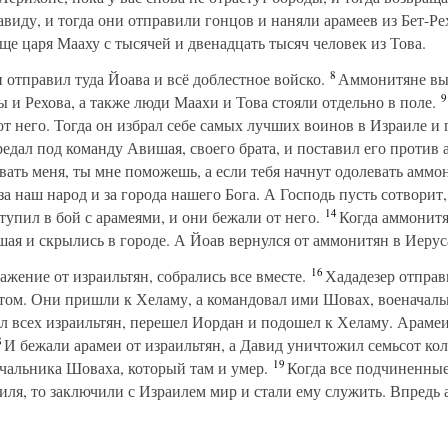
виду, и тогда они отправили гонцов и наняли арамеев из Бет-Ре
ще царя Мааху с тысячей и двенадцать тысяч человек из Това.
8
 отправил туда Йоава и всё доблестное войско.
Аммонитяне выш
9
ы и Рехова, а также люди Маахи и Това стояли отдельно в поле.
от него. Тогда он избрал себе самых лучших воинов в Израиле и
едал под команду Авишая, своего брата, и поставил его против
вать меня, ты мне поможешь, а если тебя начнут одолевать аммон
за наш народ и за города нашего Бога. А Господь пусть сотворит,
14
тупил в бой с арамеями, и они бежали от него.
Когда аммонитя
шая и скрылись в городе. А Йоав вернулся от аммонитян в Иерус
16
жение от израильтян, собрались все вместе.
Хададезер отправ
атом. Они пришли к Хеламу, а командовал ими Шовах, военачаль
ал всех израильтян, перешел Иордан и подошел к Хеламу. Араме
8
И бежали арамеи от израильтян, а Давид уничтожил семьсот кол
19
ачальника Шоваха, который там и умер.
Когда все подчиненные
иля, то заключили с Израилем мир и стали ему служить. Впредь 