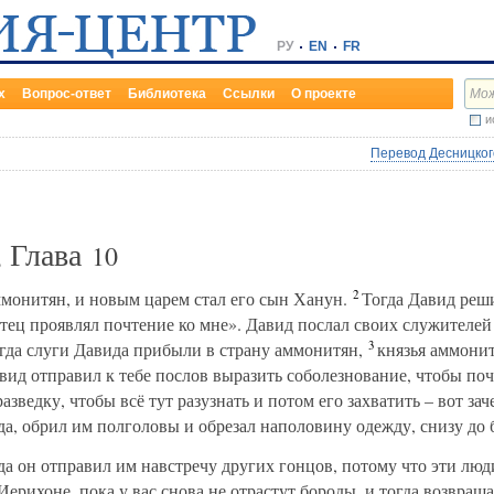
РУ
EN
FR
х
Вопрос-ответ
Библиотека
Ссылки
О проекте
и
Перевод Десницкого
, Глава
10
2
монитян, и новым царем стал его сын Ханун.
Тогда Давид реши
отец проявлял почтение ко мне». Давид послал своих служителей
3
огда слуги Давида прибыли в страну аммонитян,
князья аммонит
ид отправил к тебе послов выразить соболезнование, чтобы поч
зведку, чтобы всё тут разузнать и потом его захватить – вот за
а, обрил им полголовы и обрезал наполовину одежду, снизу до 
да он отправил им навстречу других гонцов, потому что эти лю
Иерихоне, пока у вас снова не отрастут бороды, и тогда возвраща