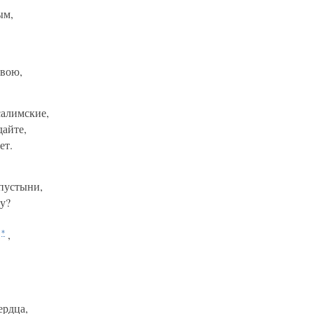
ым,
овою,
салимские,
дайте,
ет.
 пустыни,
у?
,
*
ердца,