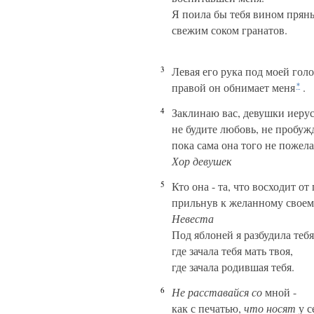
Я поила бы тебя вином прян
свежим соком гранатов.
3
Левая его рука под моей гол
правой он обнимает меня
.
*
4
Заклинаю вас, девушки иеру
не будите любовь, не пробуж
пока сама она того не пожела
Хор девушек
5
Кто она - та, что восходит от
прильнув к желанному своем
Невеста
Под яблоней я разбудила тебя
где зачала тебя мать твоя,
где зачала родившая тебя.
6
Не расставайся со
мной -
как с печатью,
что носят
у с