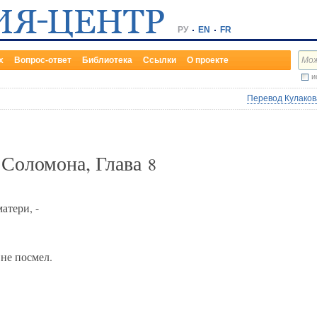
РУ
EN
FR
х
Вопрос-ответ
Библиотека
Ссылки
О проекте
и
Перевод Кулакова
 Соломона, Глава
8
атери, -
не посмел.