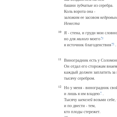
башни зубчатые из серебра.
Коль ворота она -
заложим ее засовом
кедровы
Невеста
10
Я - стена, и груди мои словн
но для
милого
моего
*а
я источник благоденствия
.
*б
11
Виноградник есть у Соломон
Он отдал его сторожам внаем
каждый должен заплатить за
тысячу серебром.
12
Но у меня - виноградник сво
и лишь я им владею
.
*
Тысячу
шекелей
возьми себе,
и по двести - тем,
кто плоды стережет.