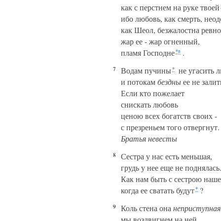
как с перстнем на руке твоей
ибо любовь, как смерть, нео
как Шеол, безжалостна ревно
жар ее - жар огненный,
пламя Господне
.
*в
7
Водам пучины
не угасить 
*
и потокам
бездны
ее не залит
Если кто пожелает
снискать любовь
ценою всех богатств своих -
с презреньем того отвергнут.
Братья невесты
8
Сестра у нас есть меньшая,
грудь у нее еще не поднялась
Как нам быть с сестрою наше
когда ее сватать будут
?
*
9
Коль стена она
неприступная
мы воздвигнем на ней