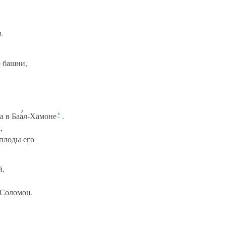
м
.
о башни,
а в Ба
а
л-Хамоне
.
*
,
 плоды его
й,
 Соломон,