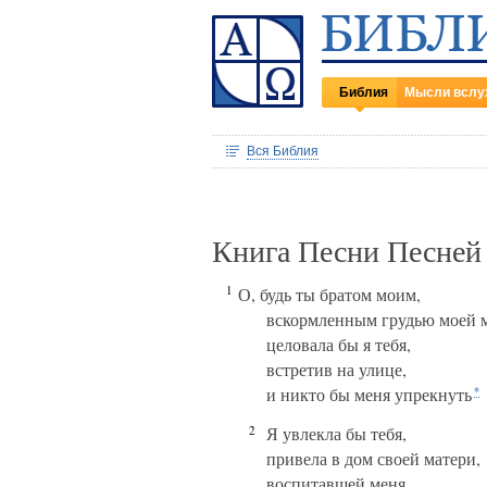
Библия
Мысли вслу
Вся Библия
Книга Песни Песней
1
О, будь ты братом моим,
вскормленным грудью моей м
целовала бы я тебя,
встретив на улице,
и никто бы меня упрекнуть
*
2
Я увлекла бы тебя,
привела в дом своей матери,
воспитавшей меня.