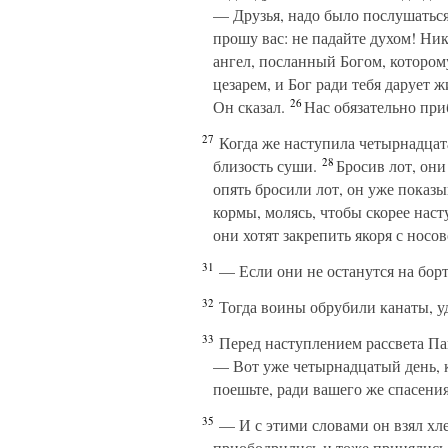
— Друзья, надо было послушаться
прошу вас: не падайте духом! Ник
ангел, посланный Богом, котором
цезарем, и Бог ради тебя дарует 
26
Он сказал.
Нас обязательно приб
27
Когда же наступила четырнадцат
28
близость суши.
Бросив лот, они
опять бросили лот, он уже показ
кормы, молясь, чтобы скорее наст
они хотят закрепить якоря с носов
31
— Если они не останутся на борт
32
Тогда воины обрубили канаты, уд
33
Перед наступлением рассвета Пав
— Вот уже четырнадцатый день, ка
поешьте, ради вашего же спасения
35
— И с этими словами он взял хлеб
приободрились и тоже принялись 