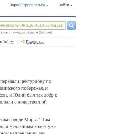
Зарегистрироваться
Войти
скать в текущем разделе [Библия]
 (ru)
Поделиться
 передали центуриону по
азийского побережья, и
он, и Юлий был так добр к
плыли с подветренной
6
ском городе Миры.
Там
ли медленным ходом уже
ужном направлении, мы