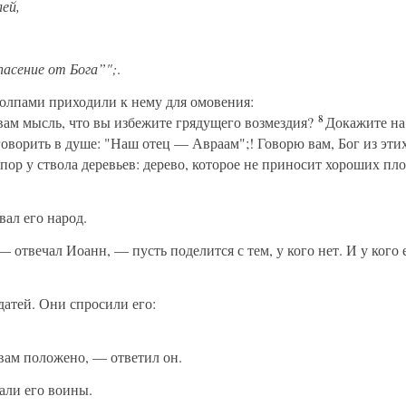
лей,
пасение от Бога”";
.
олпами приходили к нему для омовения:
8
ам мысль, что вы избежите грядущего возмездия?
Докажите на 
говорить в душе: "Наш отец — Авраам";! Говорю вам, Бог из эти
ор у ствола деревьев: дерево, которое не приносит хороших пло
ал его народ.
— отвечал Иоанн, — пусть поделится с тем, у кого нет. И у кого 
атей. Они спросили его:
вам положено, — ответил он.
али его воины.