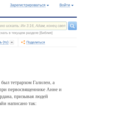
Зарегистрироваться
Войти
скать в текущем разделе [Библия]
 (ru)
Поделиться
был тетрархом Галилеи, а
ри первосвященнике Анне и
ордана, призывая людей
йи написано так: