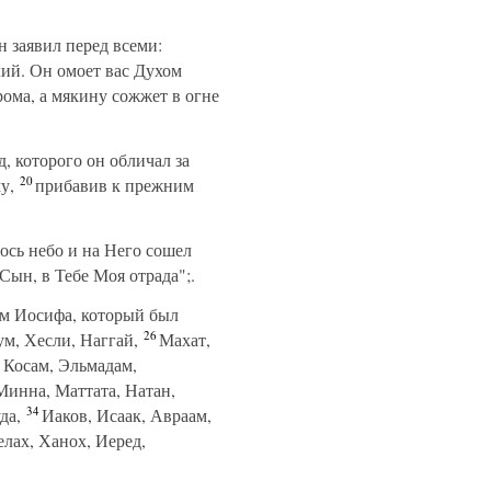
 заявил перед всеми:
лий. Он омоет вас Духом
рома, а мякину сожжет в огне
, которого он обличал за
20
у,
прибавив к прежним
ось небо и на Него сошел
Сын, в Тебе Моя отрада";.
ом Иосифа, который был
26
м, Хесли, Наггай,
Махат,
 Косам, Эльмадам,
инна, Маттата, Натан,
34
да,
Иаков, Исаак, Авраам,
ах, Ханох, Иеред,