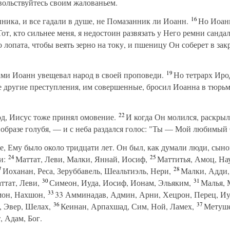
вольствуйтесь своим жалованьем.
16
ика, и все гадали в душе, не Помазанник ли Иоанн.
Но Иоанн
т, кто сильнее меня, я недостоин развязать у Него ремни санда
 лопата, чтобы веять зерно на току, и пшеницу Он соберет в зак
19
и Иоанн увещевал народ в своей проповеди.
Но тетрарх Ирод
се другие преступления, им совершенные, бросил Иоанна в тюрьм
22
од, Иисус тоже принял омовение.
И когда Он молился, раскрыл
 образе голубя, — и с неба раздался голос: "Ты — Мой любимый 
, Ему было около тридцати лет. Он был, как думали люди, сын
24
25
и:
Маттат, Леви, Малки, Яннай, Иосиф,
Маттитья, Амоц, Нау
7
28
Иоханан, Реса, Зеруббавель, Шеальтиэль, Нери,
Малки, Адди,
30
31
ттат, Леви,
Симеон, Иуда, Иосиф, Ионам, Эльяким,
Малья, М
33
мон, Нахшон,
33 Амминадав, Админ, Арни, Хецрон, Перец, Иу
36
37
, Эвер, Шелах,
Кеинан, Арпахшад, Сим, Ной, Ламех,
Метушел
 Адам, Бог.