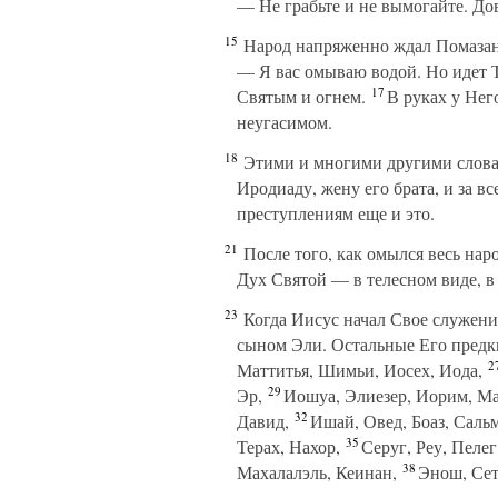
— Не грабьте и не вымогайте. До
15
Народ напряженно ждал Помазанн
— Я вас омываю водой. Но идет То
17
Святым и огнем.
В руках у Него
неугасимом.
18
Этими и многими другими словам
Иродиаду, жену его брата, и за в
преступлениям еще и это.
21
После того, как омылся весь нар
Дух Святой — в телесном виде, в
23
Когда Иисус начал Свое служение
сыном Эли. Остальные Его предк
2
Маттитья, Шимьи, Иосех, Иода,
29
Эр,
Иошуа, Элиезер, Иорим, Ма
32
Давид,
Ишай, Овед, Боаз, Саль
35
Терах, Нахор,
Серуг, Реу, Пелег
38
Махалалэль, Кеинан,
Энош, Сет,