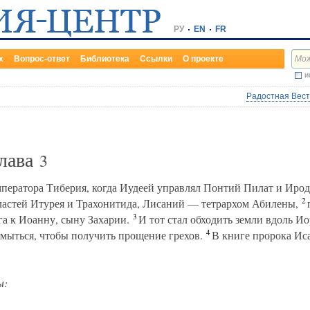
РУ
EN
FR
х
Вопрос-ответ
Библиотека
Ссылки
О проекте
и
Радостная Весть
Глава
3
ператора Тиберия, когда Иудеей управлял Понтий Пилат и Ирод 
2
ластей Итурея и Трахонитида, Лисаний — тетрархом Абилены,
п
3
га к Иоанну, сыну Захарии.
И тот стал обходить земли вдоль И
4
 омыться, чтобы получить прощение грехов.
В книге пророка Иса
ы: