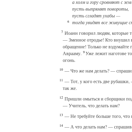
а холм и гору сровняют с зем
пусть выпрямят повороты,
пусть сгладят ухабы —
6
тогда увидят все живущие с
7
Иоанн говорил людям, которые т
— Змеиное отродье! Кто внушил в
обращение! Только не вздумайте 
9
Аврааму.
Уже лежит наготове топ
огонь.
10
— Что же нам делать? — спрашив
11
— Тот, у кого есть две рубашки, 
так же.
12
Пришли омыться и сборщики под
— Учитель, что делать нам?
13
— Не требуйте больше того, что 
14
— А что делать нам? — спрашив