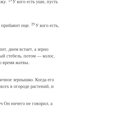
23
ужу.
У кого есть уши, пусть
25
 прибавит еще.
У кого есть,
ит, днем встает, а зерно
ый стебель, потом — колос,
ло время жатвы.
чичное зернышко. Когда его
всех в огороде растений, и
ч Он ничего не говорил, а