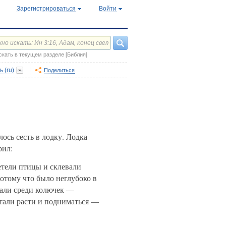
Зарегистрироваться
Войти
скать в текущем разделе [Библия]
 (ru)
Поделиться
ось сесть в лодку. Лодка
рил:
летели птицы и склевали
потому что было неглубоко в
али среди колючек —
стали расти и подниматься —