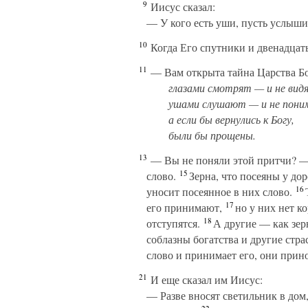
9
Иисус сказал:
— У кого есть уши, пусть услыши
10
Когда Его спутники и двенадцать
11
— Вам открыта тайна Царства Бог
глазами смотрят — и не вид
ушами слушают — и не пони
а если бы вернулись к Богу,
были бы прощены.
13
— Вы не поняли этой притчи? — 
15
слово.
Зерна, что посеяны у дор
16
уносит посеянное в них слово.
Т
17
его принимают,
но у них нет ко
18
отступятся.
А другие — как зерн
соблазны богатства и другие стра
слово и принимает его, они прин
21
И еще сказал им Иисус:
— Разве вносят светильник в дом,