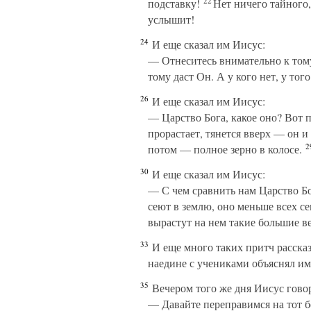
22
подставку!
Нет ничего тайного, 
услышит!
24
И еще сказал им Иисус:
— Отнеситесь внимательно к тому
тому даст Он. А у кого нет, у того
26
И еще сказал им Иисус:
— Царство Бога, какое оно? Вот п
прорастает, тянется вверх — он и 
2
потом — полное зерно в колосе.
30
И еще сказал им Иисус:
— С чем сравнить нам Царство Бо
сеют в землю, оно меньше всех се
вырастут на нем такие большие ве
33
И еще много таких притч рассказ
наедине с учениками объяснял им
35
Вечером того же дня Иисус гово
— Давайте переправимся на тот б