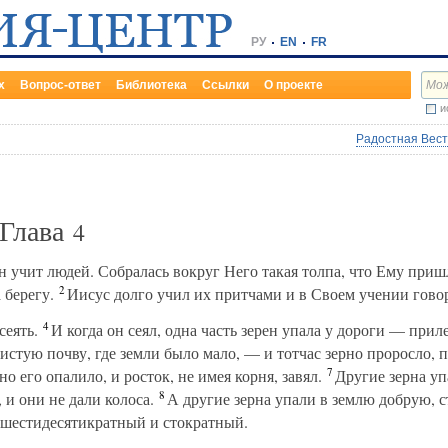
РУ
EN
FR
х
Вопрос-ответ
Библиотека
Ссылки
О проекте
и
Радостная Весть
 Глава
4
 учит людей. Собралась вокруг Него такая толпа, что Ему пришл
2
 берегу.
Иисус долго учил их притчами и в Своем учении гово
4
сеять.
И когда он сеял, одна часть зерен упала у дороги — при
истую почву, где земли было мало, — и тотчас зерно проросло, 
7
о его опалило, и росток, не имея корня, завял.
Другие зерна уп
8
и они не дали колоса.
А другие зерна упали в землю добрую, 
 шестидесятикратный и стократный.