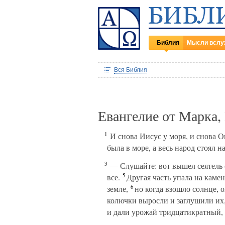
Библия
Мысли вслу
Вся Библия
Евангелие от Марка,
1
И снова Иисус у моря, и снова Он
была в море, а весь народ стоял на
3
— Слушайте: вот вышел сеятель 
5
все.
Другая часть упала на камен
6
земле,
но когда взошло солнце, он
колючки выросли и заглушили их, 
и дали урожай тридцатикратный,