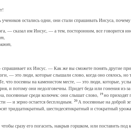
т!
 учеников остались одни, они стали спрашивать Иисуса, почем
а, — сказал им Иисус, — а тем, посторонним, все говорится ин
ят,
мают,
спрашивает их Иисус. — Как же вы сможете понять другие при
оги, — это люди, которые слышали слово, когда оно сеялось, но 
е, что посеяны на каменистом месте, — это люди, которые, услы
рня, и потому они недолговечны. Придет беда или гонения из-за
19
а, посеянные среди колючек: они слышат слово,
но приходят 
20
сти — и зерно остается бесплодным.
А посеянные на доброй зе
осят тридцатикратный, шестидесятикратный и стократный урожа
 чтобы сразу его погасить, накрыв горшком, или поставить под к