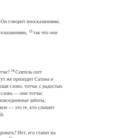
у Он говорит иносказаниями.
12
осказаниями,
так что они
14
тчи?
Сеятель сеет
тут же приходит Сатана и
шав слово, тотчас с радостью
 слова — они тотчас
повседневные заботы,
мле — это те, кто слышит
й.
ровать? Нет, его ставят на