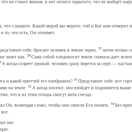
что не станет явным, и нет ничего скрытого, что не выйдет нар
, что слышите. Какой мерой вы мерите, той и Бог вам отмерит и
 и то, что есть, Он отнимет.
27
редставьте себе: бросает человек в землю зерно,
затем ночью сп
28
не знает как.
Сама собой плодоносит земля: сначала дает зелен
9
А когда созреет урожай, человек сразу берется за серп — наста
31
га и какой притчей его изобразить?
Представьте себе: вот гор
32
мян на земле.
А когда посеют, оно взойдет и поднимется выше 
тви, что в их тени птицы смогут вить гнезда.
34
ал Он, возвещая слово, чтобы они смогли Его понять.
Без прит
 все.
рит им:
ерег.