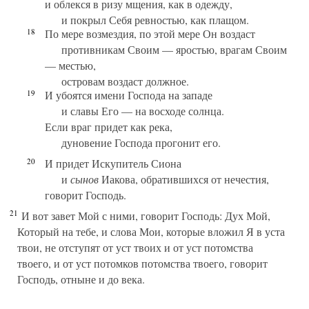
и облекся в ризу мщения, как в одежду,
и покрыл Себя ревностью, как плащом.
18
По мере возмездия, по этой мере Он воздаст
противникам Своим — яростью, врагам Своим
— местью,
островам воздаст должное.
19
И убоятся имени Господа на западе
и славы Его — на восходе солнца.
Если враг придет как река,
дуновение Господа прогонит его.
20
И придет Искупитель Сиона
и
сынов
Иакова, обратившихся от нечестия,
говорит Господь.
21
И вот завет Мой с ними, говорит Господь: Дух Мой,
Который на тебе, и слова Мои, которые вложил Я в уста
твои, не отступят от уст твоих и от уст потомства
твоего, и от уст потомков потомства твоего, говорит
Господь, отныне и до века.