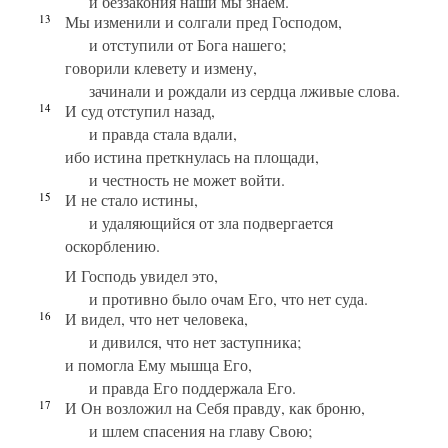
и беззакония наши мы знаем.
13
Мы изменили и солгали пред Господом,
и отступили от Бога нашего;
говорили клевету и измену,
зачинали и рождали из сердца лживые слова.
14
И суд отступил назад,
и правда стала вдали,
ибо истина преткнулась на площади,
и честность не может войти.
15
И не стало истины,
и удаляющийся от зла подвергается
оскорблению.
И Господь увидел это,
и противно было очам Его, что нет суда.
16
И видел, что нет человека,
и дивился, что нет заступника;
и помогла Ему мышца Его,
и правда Его поддержала Его.
17
И Он возложил на Себя правду, как броню,
и шлем спасения на главу Свою;