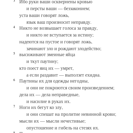
3
Ибо руки ваши осквернены кровью
и персты ваши — беззаконием;
уста ваши говорят ложь,
язык ваш произносит неправду.
4
Никто не возвышает голоса за правду,
и никто не вступается за истину;
надеются на пустое и говорят ложь,
зачинают зло и рождают злодейство;
5
высиживают змеиные яйца
и ткут паутину;
кто поест яиц их — умрет,
а если раздавит — выползет ехидна.
6
Паутины их для одежды негодны,
и они не покроются своим произведением;
дела их — дела неправедные,
и насилие в руках их.
7
Ноги их бегут ко злу,
и они спешат на пролитие невинной крови;
мысли их — мысли нечестивые;
опустошение и гибель на стезях их.
8