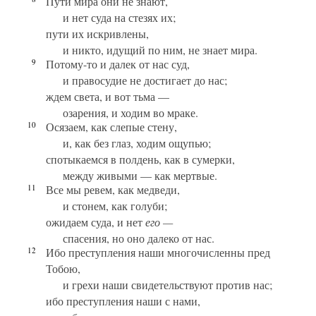
Пути мира они не знают,
и нет суда на стезях их;
пути их искривлены,
и никто, идущий по ним, не знает мира.
9
Потому-то и далек от нас суд,
и правосудие не достигает до нас;
ждем света, и вот тьма —
озарения, и ходим во мраке.
10
Осязаем, как слепые стену,
и, как без глаз, ходим ощупью;
спотыкаемся в полдень, как в сумерки,
между живыми — как мертвые.
11
Все мы ревем, как медведи,
и стонем, как голуби;
ожидаем суда, и нет
его —
спасения, но оно далеко от нас.
12
Ибо преступления наши многочисленны пред
Тобою,
и грехи наши свидетельствуют против нас;
ибо преступления наши с нами,