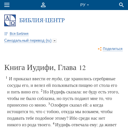
Вся Библия
Синодальный перевод (ru)
Поделиться
Книга Иудифи, Глава
12
1
И приказал ввести ее
туда
, где хранились серебряные
сосуды его, и велел ей пользоваться пищею от стола его
2
и пить вино его.
Но Иудифь сказала: не буду есть этого,
чтобы не было соблазна, но пусть подают мне то, что
3
принесено со мною.
Олоферн сказал ей: а когда
истощится то, что с тобою, откуда мы возьмем, чтобы
подавать тебе подобное этому? Ибо среди нас нет
4
никого из рода твоего.
Иудифь отвечала ему: да живет