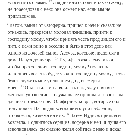
12
есть и пить с нами:
стыдно нам оставить такую жену,
не побеседовав с нею; она осмеет нас, если мы не
пригласим ее.
13
Вагой, выйдя от Олоферна, пришел к ней и сказал: не
откажись, прекрасная молодая женщина, прийти к
господину моему, чтобы принять честь пред лицем его и
пить с нами вино в веселие и быть в этот день как
одною из дочерей сынов Ассура, которые предстоят в
14
доме Навуходоносора.
Иудифь сказала ему: кто я,
чтобы прекословить господину моему? поспешу
исполнить все, что будет угодно господину моему, и это
будет служить мне утешением до дня смерти
15
моей.
Она встала и нарядилась в одежду и во все
женское украшение; а служанка ее пришла и разостлала
для нее по земле пред Олоферном ковры, которые она
получила от Вагоя для всегдашнего употребления,
16
чтобы есть, возлежа на них.
Затем Иудифь пришла и
возлегла. Подвиглось сердце Олоферна к ней, и душа его
взволновалась: он сильно желал сойтись с нею и искал