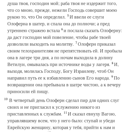
душа твоя, господин мой; раба твоя не издержит того,
что со мною, прежде, нежели Господь совершит моею
5
рукою то, что Он определил.
И ввели ее слуги
Олоферна в шатер, и спала она до полночи; а пред
6
утреннею стражею встала
и послала сказать Олоферну:
да даст господин мой повеление, чтобы рабе твоей
7
дозволили выходить на молитву.
Олоферн приказал
своим телохранителям не препятствовать ей. И пробыла
она в лагере три дня, а по ночам выходила в долину
8
Ветилуи, омывалась при источнике воды у лагеря.
И,
выходя, молилась Господу, Богу Израилеву, чтоб Он
9
направил путь ее к избавлению сынов Его народа.
По
возвращении она пребывала в шатре чистою, а к вечеру
приносили ей пищу.
10
В четвертый день Олоферн сделал пир для одних слуг
своих и не пригласил к услужению никого из
11
приставленных к службам.
И сказал евнуху Вагою,
управлявшему всем, что у него было: ступай и убеди
Еврейскую женщину, которая у тебя, прийти к нам и