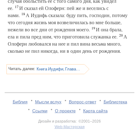
случая обольстить ее с того самого дня, как увидел
17
ее.
И сказал ей Олоферн: пей же и веселись с
18
нами.
А Иудифь сказала: буду пить, господин, потому
что сегодня жизнь моя возвеличилась во мне больше,
19
нежели во все дни от рождения моего.
И она брала,
20
ела и пила пред ним, что приготовила служанка ее.
А
Олоферн любовался на нее и пил вина весьма много,
сколько не пил никогда, ни в один день от рождения.
Книга Иудифи, Глава 13
Читать далее:
Библия
Мысли вслух
Вопрос-ответ
Библиотека
Ссылки
О проекте
Карта сайта
Дизайн и разработка: ©2001–2026
Web-Мастерская
v:2.0.3.107