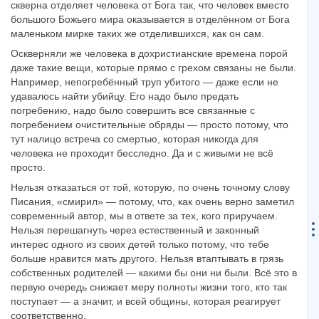
скверна отделяет человека от Бога так, что человек вместо
большого Божьего мира оказывается в отделённом от Бога
маленьком мирке таких же отделившихся, как он сам.
Оскверняли же человека в дохристианские времена порой
даже такие вещи, которые прямо с грехом связаны не были.
Например, непогребённый труп убитого — даже если не
удавалось найти убийцу. Его надо было предать
погребению, надо было совершить все связанные с
погребением очистительные обряды — просто потому, что
тут налицо встреча со смертью, которая никогда для
человека не проходит бесследно. Да и с живыми не всё
просто.
Нельзя отказаться от той, которую, по очень точному слову
Писания, «смирил» — потому, что, как очень верно заметил
современный автор, мы в ответе за тех, кого приручаем.
Нельзя перешагнуть через естественный и законный
интерес одного из своих детей только потому, что тебе
больше нравится мать другого. Нельзя втаптывать в грязь
собственных родителей — какими бы они ни были. Всё это в
первую очередь снижает меру полноты жизни того, кто так
поступает — а значит, и всей общины, которая реагирует
соответственно.