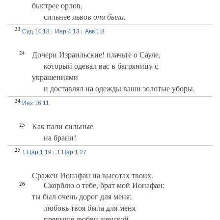
быстрее орлов,
сильнее львов
они были.
23
Суд 14:18
Иер 4:13
Авв 1:8
24
Дочери Израильские! плачьте о Сауле,
который одевал вас в багряницу с
украшениями
и доставлял на одежды ваши золотые уборы.
24
Иез 16:11
25
Как пали сильные
на брани!
25
1 Цар 1:19
1 Цар 1:27
Сражен Ионафан на высотах твоих.
26
Скорблю о тебе, брат мой Ионафан;
ты был очень дорог для меня;
любовь твоя была для меня
превыше любви женской.