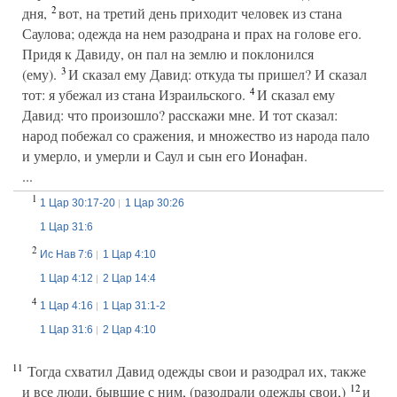
2
дня,
вот, на третий день приходит человек из стана
Саулова; одежда на нем разодрана и прах на голове его.
Придя к Давиду, он пал на землю и поклонился
3
(ему).
И сказал ему Давид: откуда ты пришел? И сказал
4
тот: я убежал из стана Израильского.
И сказал ему
Давид: что произошло? расскажи мне. И тот сказал:
народ побежал со сражения, и множество из народа пало
и умерло, и умерли и Саул и сын его Ионафан.
...
1
1 Цар 30:17-20
1 Цар 30:26
1 Цар 31:6
2
Ис Нав 7:6
1 Цар 4:10
1 Цар 4:12
2 Цар 14:4
4
1 Цар 4:16
1 Цар 31:1-2
1 Цар 31:6
2 Цар 4:10
11
Тогда схватил Давид одежды свои и разодрал их, также
12
и все люди, бывшие с ним, (разодрали одежды свои,)
и