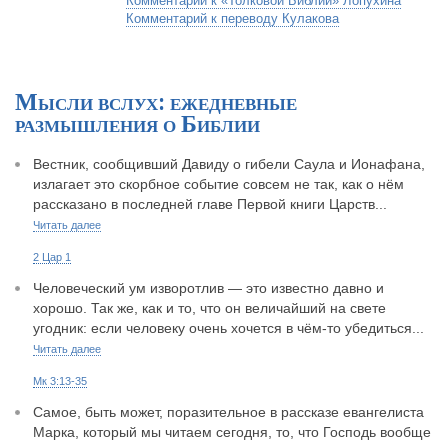
Комментарий к «Толковой Библии» Лопухина
Комментарий к переводу Кулакова
Мысли вслух: ежедневные
размышления о Библии
Вестник, сообщивший Давиду о гибели Саула и Ионафана,
излагает это скорбное событие совсем не так, как о нём
рассказано в последней главе Первой книги Царств...
Читать далее
2 Цар 1
Человеческий ум изворотлив — это известно давно и
хорошо. Так же, как и то, что он величайший на свете
угодник: если человеку очень хочется в чём-то убедиться...
Читать далее
Мк 3:13-35
Самое, быть может, поразительное в рассказе евангелиста
Марка, который мы читаем сегодня, то, что Господь вообще