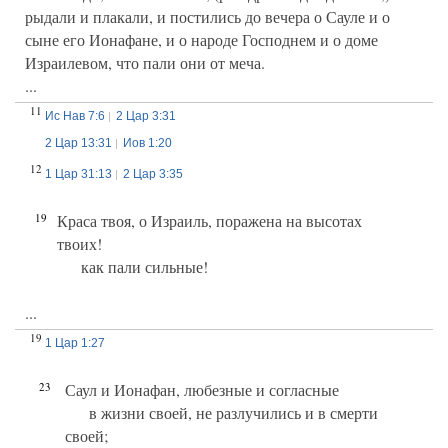
рыдали и плакали, и постились до вечера о Сауле и о
сыне его Ионафане, и о народе Господнем и о доме
Израилевом, что пали они от меча.
...
11
Ис Нав 7:6
2 Цар 3:31
2 Цар 13:31
Иов 1:20
12
1 Цар 31:13
2 Цар 3:35
19
Краса твоя, о Израиль, поражена на высотах
твоих!
как пали сильные!
...
19
1 Цар 1:27
23
Саул и Ионафан, любезные и согласные
в жизни своей, не разлучились и в смерти
своей;