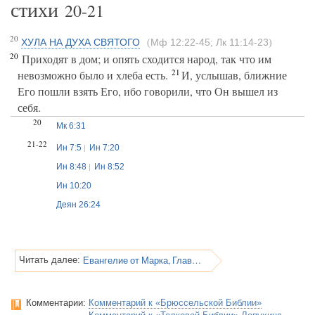
стихи
20-21
20
ХУЛА НА ДУХА СВЯТОГО
Мф 12:22-45
Лк 11:14-23
(
;
)
20
Приходят в дом; и опять сходится народ, так что им
21
невозможно было и хлеба есть.
И, услышав, ближние
Его пошли взять Его, ибо говорили, что Он вышел из
себя.
20
Мк 6:31
21-22
Ин 7:5
Ин 7:20
Ин 8:48
Ин 8:52
Ин 10:20
Деян 26:24
Евангелие от Марка, Глава 3
Читать далее:
Комментарии:
Комментарий к «Брюссельской Библии»