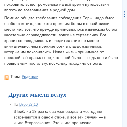
покровительство громовника на всё время путешествия
вплоть до возвращения в родной дом.
Помимо общего требования соблюдения Торы, надо было
особо отметить, что, хотя прежним богам в новой жизни
места нет, всё, что прежде приписывалось языческим богам
касательно справедливости, вовсе не теряет силу. Бог
хранит справедливость и следит за этим не менее
внимательно, чем прежние боги в глазах язычников,
которые им поклонялись. Новая жизнь принимала от
прежней всё правильное, что в ней было — ведь оно и было
правильным постольку, поскольку исходило от Бога.
Темы:
Родители
Другие мысли вслух
На
Втор 27:10
В Библии 19 раз слова «заповедь» и «сегодня»
встречаются в одном стихе, и все эти случаи — в
книге Второзакония. Эта книга пронизана