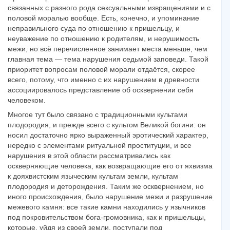
связанных с разного рода сексуальными извращениями и с
половой моралью вообще. Есть, конечно, и упоминание
неправильного суда по отношению к пришельцу, и
неуважение по отношению к родителям, и нерушимость
межи, но всё перечисленное занимает места меньше, чем
главная тема — тема нарушения седьмой заповеди. Такой
приоритет вопросам половой морали отдаётся, скорее
всего, потому, что именно с их нарушением в древности
ассоциировалось представление об осквернении себя
человеком.
Многое тут было связано с традиционными культами
плодородия, и прежде всего с культом Великой богини: он
носил достаточно ярко выраженный эротический характер,
нередко с элементами ритуальной проституции, и все
нарушения в этой области рассматривались как
оскверняющие человека, как возвращающие его от яхвизма
к дояхвистским языческим культам земли, культам
плодородия и деторождения. Таким же осквернением, но
иного происхождения, было нарушение межи и разрушение
межевого камня: все такие камни находились у язычников
под покровительством бога-громовника, как и пришельцы,
которые, уйдя из своей земли, поступали под