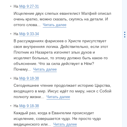
На
Мф 9:27-31
Исцеление двух слепых евангелист Матфей описал
очень кратко, можно сказать, скупясь на детали. И
оттого слова...
Читать далее
На
Мф 9:33-34
В рассуждениях фарисеев о Христе присутствует
своя внутренняя логика. Действительно, если этот
Плотник из Назарета изгоняет злых духов и
исцеляет больных, то этому должно быть какое-то
объяснение. Что за сила действует в Нём?
Почему...
Читать далее
На
Мф 9:18-38
Сегодняшнее чтение продолжает историю Царства,
входящего в мир. Иисус идёт по миру, неся с Собой
полноту жизни...
Читать далее
На
Мф 9:18-38
Каждый раз, когда в Евангелии происходит
исцеление, совершается чудо. Не просто чудо
медицинского или...
Читать далее