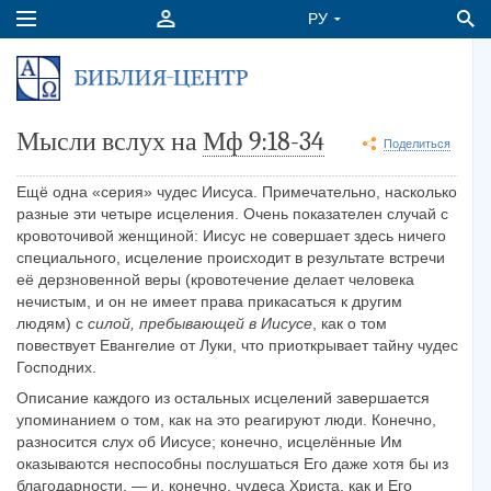
Мысли вслух на
Мф 9:18-34
Поделиться
Ещё одна «серия» чудес Иисуса. Примечательно, насколько
разные эти четыре исцеления. Очень показателен случай с
кровоточивой женщиной: Иисус не совершает здесь ничего
специального, исцеление происходит в результате встречи
её дерзновенной веры (кровотечение делает человека
нечистым, и он не имеет права прикасаться к другим
людям) с
силой, пребывающей в Иисусе
, как о том
повествует Евангелие от Луки, что приоткрывает тайну чудес
Господних.
Описание каждого из остальных исцелений завершается
упоминанием о том, как на это реагируют люди. Конечно,
разносится слух об Иисусе; конечно, исцелённые Им
оказываются неспособны послушаться Его даже хотя бы из
благодарности, — и, конечно, чудеса Христа, как и Его