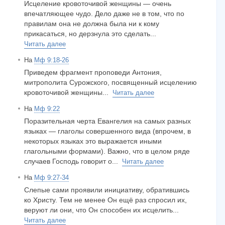
Исцеление кровоточивой женщины — очень
впечатляющее чудо. Дело даже не в том, что по
правилам она не должна была ни к кому
прикасаться, но дерзнула это сделать...
Читать далее
На
Мф 9:18-26
Приведем фрагмент проповеди Антония,
митрополита Сурожского, посвященный исцелению
кровоточивой женщины...
Читать далее
На
Мф 9:22
Поразительная черта Евангелия на самых разных
языках — глаголы совершенного вида (впрочем, в
некоторых языках это выражается иными
глагольными формами). Важно, что в целом ряде
случаев Господь говорит о...
Читать далее
На
Мф 9:27-34
Слепые сами проявили инициативу, обратившись
ко Христу. Тем не менее Он ещё раз спросил их,
веруют ли они, что Он способен их исцелить...
Читать далее