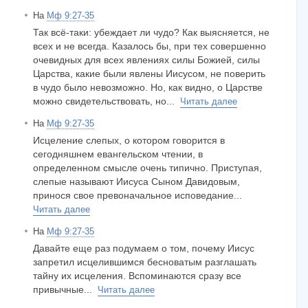
На
Мф 9:27-35
Так всё-таки: убеждает ли чудо? Как выясняется, не
всех и не всегда. Казалось бы, при тех совершенно
очевидных для всех явлениях силы Божией, силы
Царства, какие были явлены Иисусом, не поверить
в чудо было невозможно. Но, как видно, о Царстве
можно свидетельствовать, но...
Читать далее
На
Мф 9:27-35
Исцеление слепых, о котором говорится в
сегодняшнем евангельском чтении, в
определенном смысле очень типично. Приступая,
слепые называют Иисуса Сыном Давидовым,
принося свое превоначальное исповедание...
Читать далее
На
Мф 9:27-35
Давайте еще раз подумаем о том, почему Иисус
запретил исцелившимся бесноватым разглашать
тайну их исцеления. Вспоминаются сразу все
привычные...
Читать далее