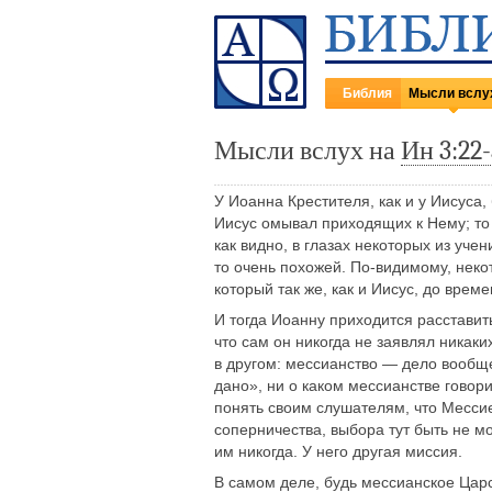
Библия
Мысли вслу
Мысли вслух на
Ин 3:22
У Иоанна Крестителя, как и у Иисуса,
Иисус омывал приходящих к Нему; то
как видно, в глазах некоторых из уч
то очень похожей. По-видимому, неко
который так же, как и Иисус, до врем
И тогда Иоанну приходится расставит
что сам он никогда не заявлял никаки
в другом: мессианство — дело вообще
дано», ни о каком мессианстве говори
понять своим слушателям, что Мессие
соперничества, выбора тут быть не мо
им никогда. У него другая миссия.
В самом деле, будь мессианское Царс