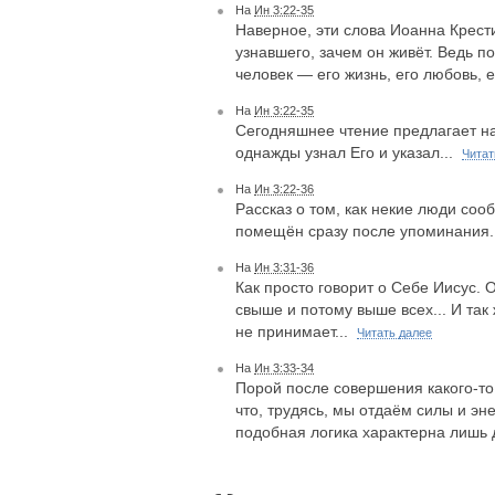
На
Ин 3:22-35
Наверное, эти слова Иоанна Крест
узнавшего, зачем он живёт. Ведь п
человек — его жизнь, его любовь, е
На
Ин 3:22-35
Сегодняшнее чтение предлагает на
однажды узнал Его и указал...
Читат
На
Ин 3:22-36
Рассказ о том, как некие люди сооб
помещён сразу после упоминания.
На
Ин 3:31-36
Как просто говорит о Себе Иисус.
свыше и потому выше всех... И так 
не принимает...
Читать далее
На
Ин 3:33-34
Порой после совершения какого-то
что, трудясь, мы отдаём силы и э
подобная логика характерна лишь 