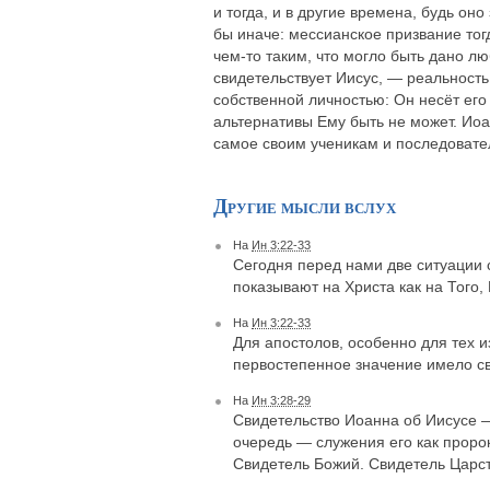
и тогда, и в другие времена, будь о
бы иначе: мессианское призвание то
чем-то таким, что могло быть дано лю
свидетельствует Иисус, — реальность
собственной личностью: Он несёт его
альтернативы Ему быть не может. Иоа
самое своим ученикам и последовате
Другие мысли вслух
На
Ин 3:22-33
Сегодня перед нами две ситуации 
показывают на Христа как на Того,
На
Ин 3:22-33
Для апостолов, особенно для тех и
первостепенное значение имело с
На
Ин 3:28-29
Свидетельство Иоанна об Иисусе —
очередь — служения его как проро
Свидетель Божий. Свидетель Царс