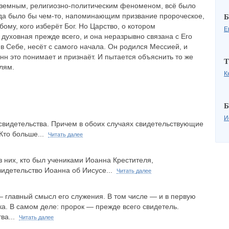
но земным, религиозно-политическим феноменом, всё было
гда было бы чем-то, напоминающим призвание пророческое,
Б
бому, кого изберёт Бог. Но Царство, о котором
Е
 духовная прежде всего, и она неразрывно связана с Его
 в Себе, несёт с самого начала. Он родился Мессией, и
нн это понимает и признаёт. И пытается объяснить то же
Т
лям.
К
Б
И
свидетельства. Причем в обоих случаях свидетельствующие
 Кто больше...
Читать далее
з них, кто был учениками Иоанна Крестителя,
видетельство Иоанна об Иисусе...
Читать далее
 главный смысл его служения. В том числе — и в первую
ка. В самом деле: пророк — прежде всего свидетель.
тва...
Читать далее