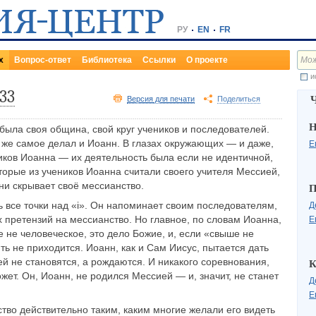
РУ
EN
FR
х
Вопрос-ответ
Библиотека
Ссылки
О проекте
и
-33
Версия для печати
Поделиться
Н
 была своя община, свой круг учеников и последователей.
 же самое делал и Иоанн. В глазах окружающих — и даже,
Е
еников Иоанна — их деятельность была если не идентичной,
торые из учеников Иоанна считали своего учителя Мессией,
ени скрывает своё мессианство.
П
ь все точки над «i». Он напоминает своим последователям,
Д
х претензий на мессианство. Но главное, по словам Иоанна,
Е
 не человеческое, это дело Божие, и, если «свыше не
ть не приходится. Иоанн, как и Сам Иисус, пытается дать
й не становятся, а рождаются. И никакого соревнования,
К
жет. Он, Иоанн, не родился Мессией — и, значит, не станет
Д
Е
тво действительно таким, каким многие желали его видеть