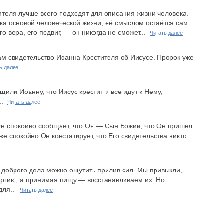
ителя лучше всего подходят для описания жизни человека,
ока основой человеческой жизни, её смыслом остаётся сам
го вера, его подвиг, — он никогда не сможет...
Читать далее
м свидетельство Иоанна Крестителя об Иисусе. Пророк уже
ь далее
щили Иоанну, что Иисус крестит и все идут к Нему,
..
Читать далее
 Он спокойно сообщает, что Он — Сын Божий, что Он пришёл
же спокойно Он констатирует, что Его свидетельства никто
 доброго дела можно ощутить прилив сил. Мы привыкли,
нергию, а принимая пищу — восстанавливаем их. Но
для...
Читать далее