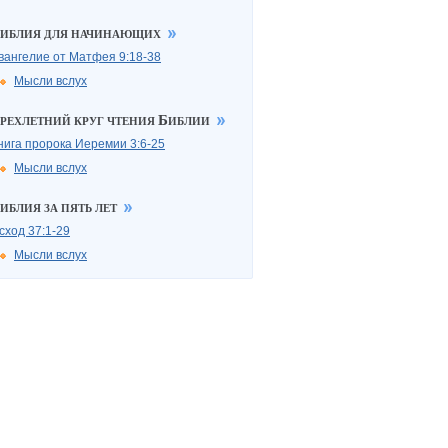
иблия для начинающих
вангелие от Матфея
9:18-38
Мысли вслух
рехлетний круг чтения Библии
нига пророка Иеремии
3:6-25
Мысли вслух
иблия за пять лет
сход
37:1-29
Мысли вслух