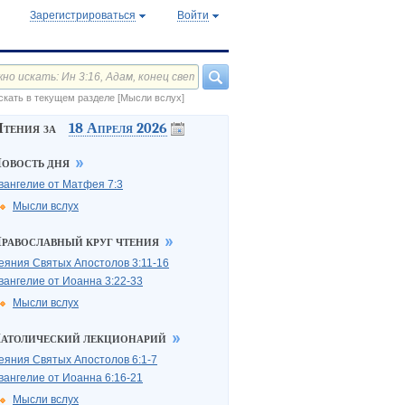
Зарегистрироваться
Войти
скать в текущем разделе [Мысли вслух]
Чтения за
18 Апреля 2026
овость дня
вангелие от Матфея
7:3
Мысли вслух
равославный круг чтения
еяния Святых Апостолов
3:11-16
вангелие от Иоанна
3:22-33
Мысли вслух
атолический лекционарий
еяния Святых Апостолов
6:1-7
вангелие от Иоанна
6:16-21
Мысли вслух