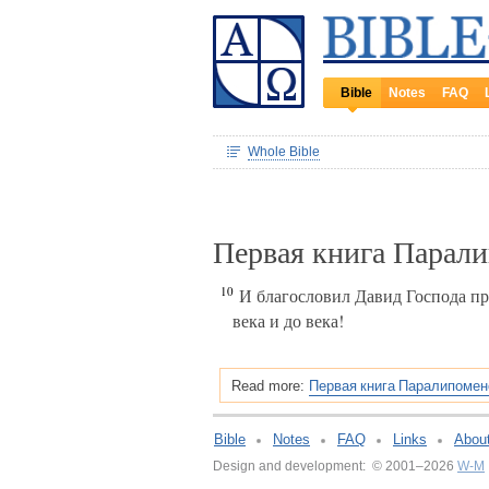
Bible
Notes
FAQ
Whole Bible
Первая книга Парал
10
И благословил Давид Господа пре
века и до века!
Первая книга Паралипомено
Read more:
Bible
Notes
FAQ
Links
Abou
Design and development: © 2001–2026
W-M