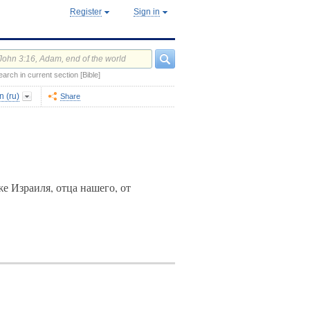
Register
Sign in
earch in current section [Bible]
 (ru)
Share
е Израиля, отца нашего, от