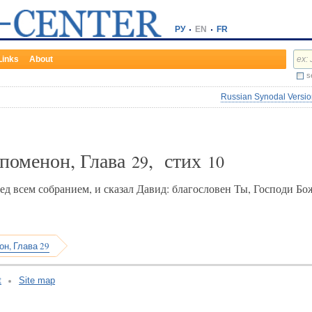
РУ
EN
FR
Links
About
s
Russian Synodal Version
ипоменон, Глава
, стих
29
10
д всем собранием, и сказал Давид: благословен Ты, Господи Бож
н, Глава 29
t
Site map
v:2.0.3.107