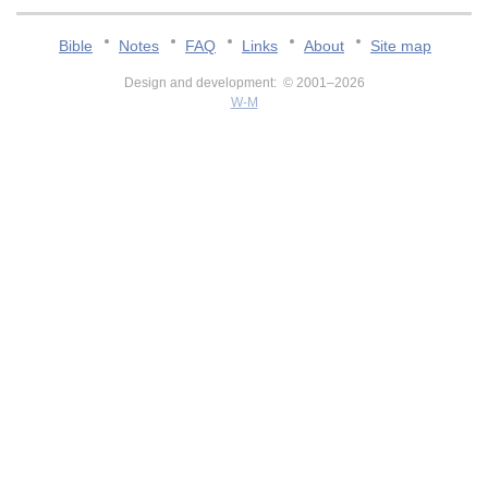
Bible
Notes
FAQ
Links
About
Site map
Design and development: © 2001–2026
W-M
v:2.0.3.107