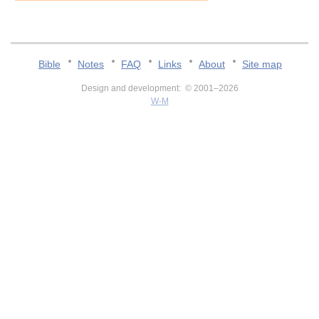
Bible
Notes
FAQ
Links
About
Site map
Design and development: © 2001–2026
W-M
v:2.0.3.107