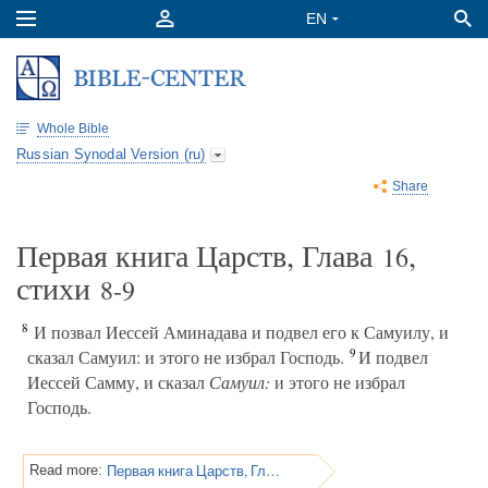
Whole Bible
Russian Synodal Version (ru)
Share
Первая книга Царств, Глава
,
16
стихи
8-9
8
И позвал Иессей Аминадава и подвел его к Самуилу, и
9
сказал Самуил: и этого не избрал Господь.
И подвел
Иессей Самму, и сказал
Самуил:
и этого не избрал
Господь.
Первая книга Царств, Глава 16
Read more: