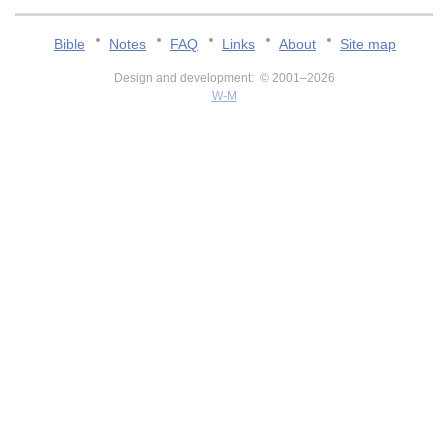
Bible
Notes
FAQ
Links
About
Site map
Design and development: © 2001–2026
W-M
v:2.0.3.107